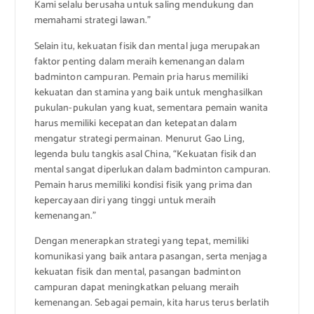
Kami selalu berusaha untuk saling mendukung dan
memahami strategi lawan.”
Selain itu, kekuatan fisik dan mental juga merupakan
faktor penting dalam meraih kemenangan dalam
badminton campuran. Pemain pria harus memiliki
kekuatan dan stamina yang baik untuk menghasilkan
pukulan-pukulan yang kuat, sementara pemain wanita
harus memiliki kecepatan dan ketepatan dalam
mengatur strategi permainan. Menurut Gao Ling,
legenda bulu tangkis asal China, “Kekuatan fisik dan
mental sangat diperlukan dalam badminton campuran.
Pemain harus memiliki kondisi fisik yang prima dan
kepercayaan diri yang tinggi untuk meraih
kemenangan.”
Dengan menerapkan strategi yang tepat, memiliki
komunikasi yang baik antara pasangan, serta menjaga
kekuatan fisik dan mental, pasangan badminton
campuran dapat meningkatkan peluang meraih
kemenangan. Sebagai pemain, kita harus terus berlatih