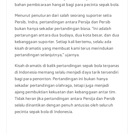
bahan pembicaraan hangat bagi para pecinta sepak bola.
Menurut penuturan dari salah seorang suporter setia
Persib, Indra, pertandingan antara Persija dan Persib
bukan hanya sekadar pertandingan biasa. “Ini adalah
pertarungan antara dua budaya, dua kota besar, dan dua
kebanggaan suporter. Setiap kali bertemu, selalu ada
kisah dramatis yang membuat kami terus merindukan
pertandingan selanjutnya,” ujarnya.
Kisah dramatis di balik pertandingan sepak bola terpanas
di Indonesia memang selalu menjadi daya tarik tersendiri
bagi para penonton. Pertandingan ini bukan hanya
sekadar pertandingan olahraga, tetapi juga menjadi
ajang pembuktian kekuatan dan kebanggaan antar tim.
Tidak heran jika pertandingan antara Persija dan Persib
selalu dinantikan dengan penuh antusias oleh seluruh
pecinta sepak bola di Indonesia.