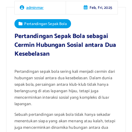
Feb, Fri, 2025
adminmar
Pertandingan Sepak Bola
Pertandingan Sepak Bola sebagai
Cermin Hubungan Sosial antara Dua
Kesebelasan
Pertandingan sepak bola sering kali menjadi cermin dari
hubungan sosial antara dua kesebelasan. Dalam dunia
sepak bola, persaingan antara klub-klub tidak hanya
berlangsung di atas lapangan hijau, tetapi juga
mencerminkan interaksi sosial yang kompleks di luar
lapangan.
Sebuah pertandingan sepak bola tidak hanya sekadar
menentukan siapa yang akan menang atau kalah, tetapi
juga mencerminkan dinamika hubungan antara dua