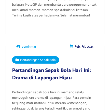
balapan MotoGP dan membantu para penggemar untuk
menikmati momen-momen spektakuler di lintasan.
Terima kasih atas perhatiannya. Selamat menonton!
Feb, Fri, 2025
adminmar
Pertandingan Sepak Bola
Pertandingan Sepak Bola Hari Ini:
Drama di Lapangan Hijau
Pertandingan sepak bola hari ini memang selalu
menyuguhkan drama di lapangan hijau. Para pemain
berjuang mati-matian untuk meraih kemenangan,
sehingga tidak jarang terjadi konflik dan emosi yang