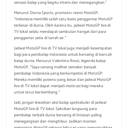
sensasi balap yang begitu intens dan menegangkan.”
Menurut Dorna Sports, promotor resmi MotoGP,
“Indonesia memiliki salah satu basis penggemar MotoGP
terbesar di dunia. Oleh karena itu, jadwal MotoGP live di
TV lokal selalu mendapat sambutan hangat dari para
penggemar setia di tanah air.”
Jadwal MotoGP live di TV lokal juga menjadi kesempatan
bagi para pembalap Indonesia untuk bersaing di kancah
balap dunia. Menurut Valentino Rossi, legenda balap
MotoGP, “Saya senang melihat semakin banyak
pembalap Indonesia yang berkompetisi di MotoGP.
Mereka memiliki potensi yang besar dan jadwal MotoGP
live di TV lokal dapat menjadi motivasi bagi mereka
untuk terus berkembang.”
Jadi, jangan lewatkan aksi balap spektakuler di jadwal
MotoGP live di TV lokal. Saksikan langsung para
pembalap terbaik dunia bersaing di lintasan paling
menegangkan dan menghibur. Jadikan momen
menonton MotoGP sebagai hiburan yang mengasyikkan