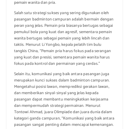
pemain wanita dan pria.
Salah satu strategi sukses yang sering digunakan oleh
pasangan badminton campuran adalah bermain dengan
peran yang jelas. Pemain pria biasanya bertugas sebagai
pemukul bola yang kuat dan agresif, sementara pemain
wanita bertugas sebagai pemain yang lebih lincah dan
taktis. Menurut Li Yongbo, kepala pelatih tim bulu
tangkis China, “Pemain pria harus fokus pada serangan
yang kuat dan presisi, sementara pemain wanita harus
fokus pada kontrol dan permainan yang cerdas.”
Selain itu, komunikasi yang baik antara pasangan juga
merupakan kunci sukses dalam badminton campuran.
Mengetahui posisi lawan, memprediksi gerakan lawan,
dan memberikan sinyal-sinyal yang jelas kepada
pasangan dapat membantu meningkatkan kerjasama
dan mempermudah strategi permainan. Menurut
Tontowi Ahmad, juara Olimpiade dan juara dunia dalam
kategori ganda campuran, “Komunikasi yang baik antara
pasangan sangat penting dalam mencapai kemenangan.