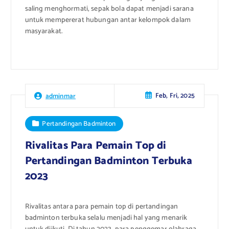
saling menghormati, sepak bola dapat menjadi sarana
untuk mempererat hubungan antar kelompok dalam
masyarakat.
Feb, Fri, 2025
adminmar
Pertandingan Badminton
Rivalitas Para Pemain Top di
Pertandingan Badminton Terbuka
2023
Rivalitas antara para pemain top di pertandingan
badminton terbuka selalu menjadi hal yang menarik