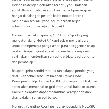
Indonesia dengan gebrakan terbaru, yaitu balapan
sprint. Konsep balapan sprint ini menjadi percakapan
hangat di kalangan pecinta balap motor, karena
merupakan sesuatu yang belum pernah terjadi
sebelumnya dalam sejarah MotoGP.
Menurut Carmelo Ezpeleta, CEO Dorna Sports yang
mengatur ajang MotoGP, “Kami selalu mencari cara
untuk memperkaya pengalaman para penggemar balap
motor. Balapan sprint adalah inovasi baru yang kami
yakin akan memberikan sensasi luar biasa bagi penonton
dan pembalap.”
Balapan sprint sendiri merupakan balapan pendek yang
dilakukan sehari sebelum balapan utama MotoGP.
Konsepnya mirip dengan kualifikasi, namun hasil balapan
sprint akan menentukan grid start untuk balapan utama.
Hal ini diharapkan dapat menambah ketegangan dan
drama dalam setiap seri balap.
Menurut Valentino Rossi, pembalap legendaris MotoGP,