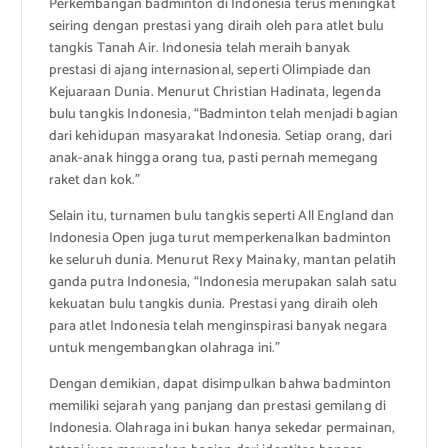
Perkembangan badminton di Indonesia terus meningkat
seiring dengan prestasi yang diraih oleh para atlet bulu
tangkis Tanah Air. Indonesia telah meraih banyak
prestasi di ajang internasional, seperti Olimpiade dan
Kejuaraan Dunia. Menurut Christian Hadinata, legenda
bulu tangkis Indonesia, “Badminton telah menjadi bagian
dari kehidupan masyarakat Indonesia. Setiap orang, dari
anak-anak hingga orang tua, pasti pernah memegang
raket dan kok.”
Selain itu, turnamen bulu tangkis seperti All England dan
Indonesia Open juga turut memperkenalkan badminton
ke seluruh dunia. Menurut Rexy Mainaky, mantan pelatih
ganda putra Indonesia, “Indonesia merupakan salah satu
kekuatan bulu tangkis dunia. Prestasi yang diraih oleh
para atlet Indonesia telah menginspirasi banyak negara
untuk mengembangkan olahraga ini.”
Dengan demikian, dapat disimpulkan bahwa badminton
memiliki sejarah yang panjang dan prestasi gemilang di
Indonesia. Olahraga ini bukan hanya sekedar permainan,