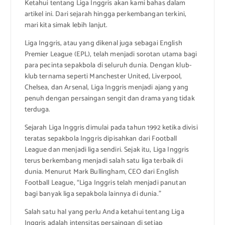
Ketahui tentang Liga Inggris akan kami bahas dalam
artikel ini. Dari sejarah hingga perkembangan terkini,
mari kita simak lebih lanjut.
Liga Inggris, atau yang dikenal juga sebagai English
Premier League (EPL), telah menjadi sorotan utama bagi
para pecinta sepakbola di seluruh dunia. Dengan klub-
klub ternama seperti Manchester United, Liverpool,
Chelsea, dan Arsenal, Liga Inggris menjadi ajang yang
penuh dengan persaingan sengit dan drama yang tidak
terduga.
Sejarah Liga Inggris dimulai pada tahun 1992 ketika divisi
teratas sepakbola Inggris dipisahkan dari Football
League dan menjadi liga sendiri. Sejak itu, Liga Inggris
terus berkembang menjadi salah satu liga terbaik di
dunia. Menurut Mark Bullingham, CEO dari English
Football League, “Liga Inggris telah menjadi panutan
bagi banyak liga sepakbola lainnya di dunia.”
Salah satu hal yang perlu Anda ketahui tentang Liga
Inggris adalah intensitas persaingan di setiap