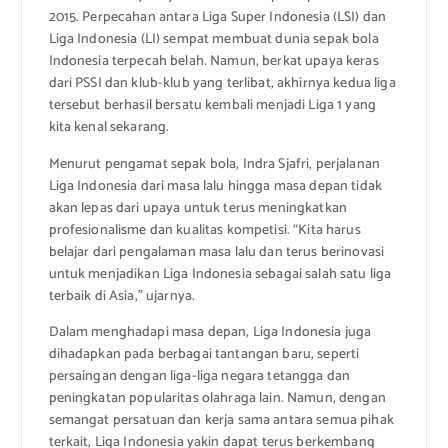
2015. Perpecahan antara Liga Super Indonesia (LSI) dan
Liga Indonesia (LI) sempat membuat dunia sepak bola
Indonesia terpecah belah. Namun, berkat upaya keras
dari PSSI dan klub-klub yang terlibat, akhirnya kedua liga
tersebut berhasil bersatu kembali menjadi Liga 1 yang
kita kenal sekarang.
Menurut pengamat sepak bola, Indra Sjafri, perjalanan
Liga Indonesia dari masa lalu hingga masa depan tidak
akan lepas dari upaya untuk terus meningkatkan
profesionalisme dan kualitas kompetisi. “Kita harus
belajar dari pengalaman masa lalu dan terus berinovasi
untuk menjadikan Liga Indonesia sebagai salah satu liga
terbaik di Asia,” ujarnya.
Dalam menghadapi masa depan, Liga Indonesia juga
dihadapkan pada berbagai tantangan baru, seperti
persaingan dengan liga-liga negara tetangga dan
peningkatan popularitas olahraga lain. Namun, dengan
semangat persatuan dan kerja sama antara semua pihak
terkait, Liga Indonesia yakin dapat terus berkembang