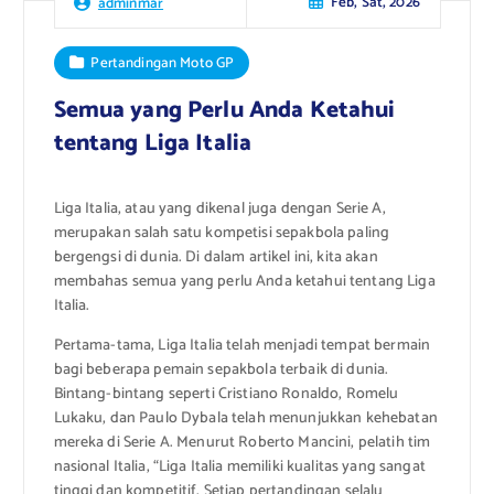
Feb, Sat, 2026
adminmar
Pertandingan Moto GP
Semua yang Perlu Anda Ketahui
tentang Liga Italia
Liga Italia, atau yang dikenal juga dengan Serie A,
merupakan salah satu kompetisi sepakbola paling
bergengsi di dunia. Di dalam artikel ini, kita akan
membahas semua yang perlu Anda ketahui tentang Liga
Italia.
Pertama-tama, Liga Italia telah menjadi tempat bermain
bagi beberapa pemain sepakbola terbaik di dunia.
Bintang-bintang seperti Cristiano Ronaldo, Romelu
Lukaku, dan Paulo Dybala telah menunjukkan kehebatan
mereka di Serie A. Menurut Roberto Mancini, pelatih tim
nasional Italia, “Liga Italia memiliki kualitas yang sangat
tinggi dan kompetitif. Setiap pertandingan selalu