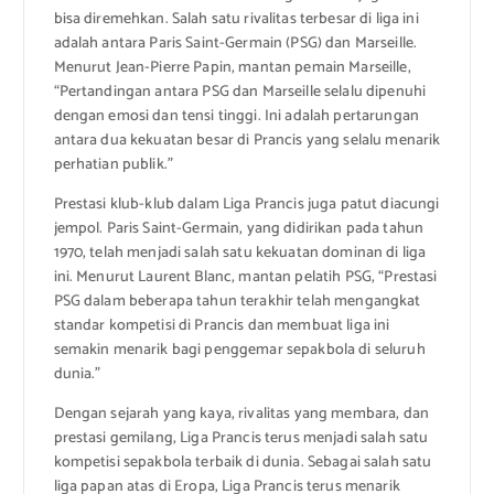
bisa diremehkan. Salah satu rivalitas terbesar di liga ini
adalah antara Paris Saint-Germain (PSG) dan Marseille.
Menurut Jean-Pierre Papin, mantan pemain Marseille,
“Pertandingan antara PSG dan Marseille selalu dipenuhi
dengan emosi dan tensi tinggi. Ini adalah pertarungan
antara dua kekuatan besar di Prancis yang selalu menarik
perhatian publik.”
Prestasi klub-klub dalam Liga Prancis juga patut diacungi
jempol. Paris Saint-Germain, yang didirikan pada tahun
1970, telah menjadi salah satu kekuatan dominan di liga
ini. Menurut Laurent Blanc, mantan pelatih PSG, “Prestasi
PSG dalam beberapa tahun terakhir telah mengangkat
standar kompetisi di Prancis dan membuat liga ini
semakin menarik bagi penggemar sepakbola di seluruh
dunia.”
Dengan sejarah yang kaya, rivalitas yang membara, dan
prestasi gemilang, Liga Prancis terus menjadi salah satu
kompetisi sepakbola terbaik di dunia. Sebagai salah satu
liga papan atas di Eropa, Liga Prancis terus menarik