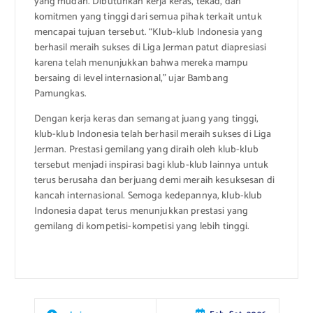
yang mudah. Dibutuhkan kerja keras, tekad, dan
komitmen yang tinggi dari semua pihak terkait untuk
mencapai tujuan tersebut. “Klub-klub Indonesia yang
berhasil meraih sukses di Liga Jerman patut diapresiasi
karena telah menunjukkan bahwa mereka mampu
bersaing di level internasional,” ujar Bambang
Pamungkas.
Dengan kerja keras dan semangat juang yang tinggi,
klub-klub Indonesia telah berhasil meraih sukses di Liga
Jerman. Prestasi gemilang yang diraih oleh klub-klub
tersebut menjadi inspirasi bagi klub-klub lainnya untuk
terus berusaha dan berjuang demi meraih kesuksesan di
kancah internasional. Semoga kedepannya, klub-klub
Indonesia dapat terus menunjukkan prestasi yang
gemilang di kompetisi-kompetisi yang lebih tinggi.