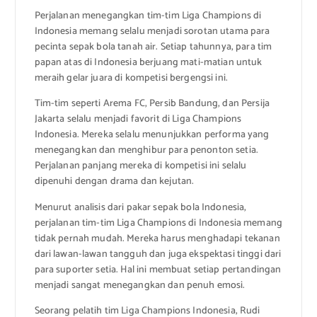
Perjalanan menegangkan tim-tim Liga Champions di
Indonesia memang selalu menjadi sorotan utama para
pecinta sepak bola tanah air. Setiap tahunnya, para tim
papan atas di Indonesia berjuang mati-matian untuk
meraih gelar juara di kompetisi bergengsi ini.
Tim-tim seperti Arema FC, Persib Bandung, dan Persija
Jakarta selalu menjadi favorit di Liga Champions
Indonesia. Mereka selalu menunjukkan performa yang
menegangkan dan menghibur para penonton setia.
Perjalanan panjang mereka di kompetisi ini selalu
dipenuhi dengan drama dan kejutan.
Menurut analisis dari pakar sepak bola Indonesia,
perjalanan tim-tim Liga Champions di Indonesia memang
tidak pernah mudah. Mereka harus menghadapi tekanan
dari lawan-lawan tangguh dan juga ekspektasi tinggi dari
para suporter setia. Hal ini membuat setiap pertandingan
menjadi sangat menegangkan dan penuh emosi.
Seorang pelatih tim Liga Champions Indonesia, Rudi