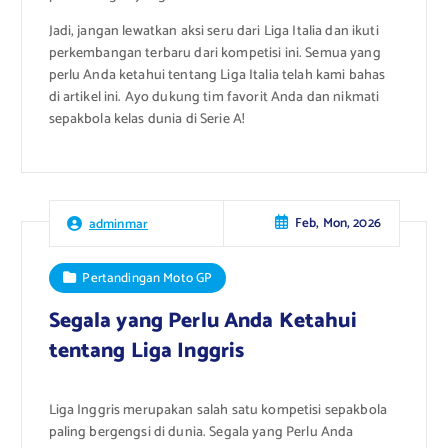
Jadi, jangan lewatkan aksi seru dari Liga Italia dan ikuti
perkembangan terbaru dari kompetisi ini. Semua yang
perlu Anda ketahui tentang Liga Italia telah kami bahas
di artikel ini. Ayo dukung tim favorit Anda dan nikmati
sepakbola kelas dunia di Serie A!
Feb, Mon, 2026
adminmar
Pertandingan Moto GP
Segala yang Perlu Anda Ketahui
tentang Liga Inggris
Liga Inggris merupakan salah satu kompetisi sepakbola
paling bergengsi di dunia. Segala yang Perlu Anda