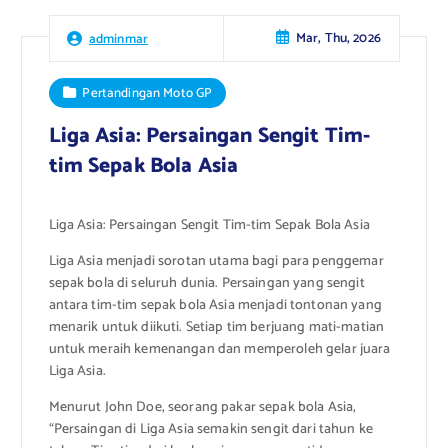
Mar, Thu, 2026
adminmar
Pertandingan Moto GP
Liga Asia: Persaingan Sengit Tim-
tim Sepak Bola Asia
Liga Asia: Persaingan Sengit Tim-tim Sepak Bola Asia
Liga Asia menjadi sorotan utama bagi para penggemar
sepak bola di seluruh dunia. Persaingan yang sengit
antara tim-tim sepak bola Asia menjadi tontonan yang
menarik untuk diikuti. Setiap tim berjuang mati-matian
untuk meraih kemenangan dan memperoleh gelar juara
Liga Asia.
Menurut John Doe, seorang pakar sepak bola Asia,
“Persaingan di Liga Asia semakin sengit dari tahun ke