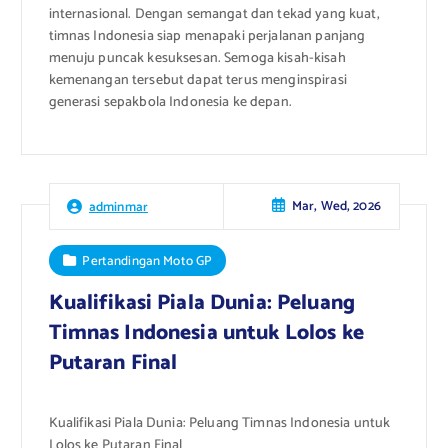
internasional. Dengan semangat dan tekad yang kuat,
timnas Indonesia siap menapaki perjalanan panjang
menuju puncak kesuksesan. Semoga kisah-kisah
kemenangan tersebut dapat terus menginspirasi
generasi sepakbola Indonesia ke depan.
Mar, Wed, 2026
adminmar
Pertandingan Moto GP
Kualifikasi Piala Dunia: Peluang
Timnas Indonesia untuk Lolos ke
Putaran Final
Kualifikasi Piala Dunia: Peluang Timnas Indonesia untuk
Lolos ke Putaran Final