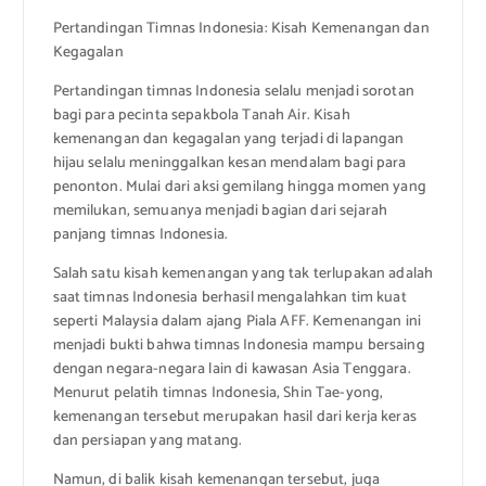
Pertandingan Timnas Indonesia: Kisah Kemenangan dan
Kegagalan
Pertandingan timnas Indonesia selalu menjadi sorotan
bagi para pecinta sepakbola Tanah Air. Kisah
kemenangan dan kegagalan yang terjadi di lapangan
hijau selalu meninggalkan kesan mendalam bagi para
penonton. Mulai dari aksi gemilang hingga momen yang
memilukan, semuanya menjadi bagian dari sejarah
panjang timnas Indonesia.
Salah satu kisah kemenangan yang tak terlupakan adalah
saat timnas Indonesia berhasil mengalahkan tim kuat
seperti Malaysia dalam ajang Piala AFF. Kemenangan ini
menjadi bukti bahwa timnas Indonesia mampu bersaing
dengan negara-negara lain di kawasan Asia Tenggara.
Menurut pelatih timnas Indonesia, Shin Tae-yong,
kemenangan tersebut merupakan hasil dari kerja keras
dan persiapan yang matang.
Namun, di balik kisah kemenangan tersebut, juga