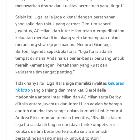
menawarkan drama dan kualitas permainan yang tinggi.”
Selain itu, Liga Italia juga dikenal dengan pertahanan
yang solid dan taktik yang cermat. Tim-tim seperti
Juventus, AC Milan, dan Inter Milan telah memperlihatkan
kekuatan mereka di belakang serta kemampuan dalam
merancang strategi permainan. Menurut Gianluigi
Buffon, legenda sepakbola Italia, “Liga Italia adalah
tempat di mana Anda harus benar-benar berjuang untuk
meraih kemenangan. Pertahanan yang kuat dan
kerjasama tim sangat penting.”
Tidak hanya itu, Liga Italia juga memiliki rivalitas
keluaran
hk lotto
yang panjang dan memikat. Derbi della
Madonnina antara Inter Milan dan AC Milan serta Derby
d’Italia antara Juventus dan Inter Milan adalah beberapa
contoh dari rivalitas sengit dalam kompetisi ini. Menurut
Andrea Pirlo, mantan pemain Juventus, “Rivalitas dalam
Liga Italia adalah bagian dari daya tarik kompetisi ini.
Ketika dua tim besar bertemu, itu selalu menjadi
pertandingan yang menarik untuk ditonton.”