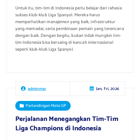
Untuk itu, tim-tim di Indonesia perlu belajar dari rahasia
sukses klub-klub Liga Spanyol. Mereka harus
memperhatikan manajemen yang baik, infrastruktur
yang memadai, serta pembinaan pemain yang terencana
dengan baik. Dengan begitu, bukan tidak mungkin tim-
tim Indonesia bisa bersaing di kancah internasional
seperti klub-klub Liga Spanyol.
Jan, Fri, 2026
adminmar
Pertandingan Moto GP
Perjalanan Menegangkan Tim-Tim
Liga Champions di Indonesia