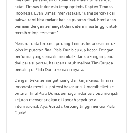
Meskipun persaingan di kualifikasi Piala Dunia sangat
ketat, Timnas Indonesia tetap optimis. Kapten Timnas
Indonesia, Evan Dimas, menyatakan, “Kami percaya diri
bahwa kami bisa melangkah ke putaran final. Kami akan
bermain dengan semangat dan determinasi tinggi untuk
meraih mimpi tersebut.”
Menurut data terbaru, peluang Timnas Indonesia untuk
lolos ke putaran final Piala Dunia cukup besar. Dengan
performa yang semakin membaik dan dukungan penuh
dari para suporter, harapan untuk melihat Tim Garuda
bersaing di Piala Dunia semakin nyata.
Dengan bekal semangat juang dan kerja keras, Timnas
Indonesia memiliki potensi besar untuk meraih tiket ke
putaran final Piala Dunia. Semoga Indonesia bisa menjadi
kejutan menyenangkan di kancah sepak bola
internasional. Ayo, Garuda, terbang tinggi menuju Piala
Dunia!