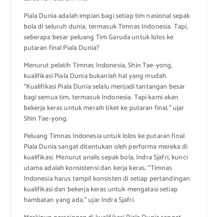
Piala Dunia adalah impian bagi setiap tim nasional sepak
bola di seluruh dunia, termasuk Timnas Indonesia. Tapi,
seberapa besar peluang Tim Garuda untuk lolos ke
putaran final Piala Dunia?
Menurut pelatih Timnas Indonesia, Shin Tae-yong,
kualifikasi Piala Dunia bukanlah hal yang mudah.
“Kualifikasi Piala Dunia selalu menjadi tantangan besar
bagi semua tim, termasuk Indonesia. Tapi kami akan
bekerja keras untuk meraih tiket ke putaran final,” ujar
Shin Tae-yong.
Peluang Timnas Indonesia untuk lolos ke putaran final
Piala Dunia sangat ditentukan oleh performa mereka di
kualifikasi. Menurut analis sepak bola, Indra Sjafri, kunci
utama adalah konsistensi dan kerja keras. “Timnas
Indonesia harus tampil konsisten di setiap pertandingan
kualifikasi dan bekerja keras untuk mengatasi setiap
hambatan yang ada,” ujar Indra Sjafri.