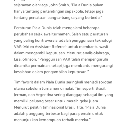
sejarawan olahraga, John Smith, “Piala Dunia bukan
hanya tentang pertandingan sepakbola, tetapi juga
tentang persatuan bangsa-bangsa yang berbeda.”
Peraturan Piala Dunia telah mengalami beberapa
perubahan sejak awal turnamen. Salah satu peraturan
yang paling kontroversial adalah penggunaan teknologi
VAR (Video Assistant Referee) untuk membantu wasit
dalam mengambil keputusan. Menurut analis olahraga,
Lisa Johnson, “Penggunaan VAR telah mempengaruhi
dinamika permainan, tetapi juga membantu mengurangi
kesalahan dalam pengambilan keputusan.”
Tim favorit dalam Piala Dunia seringkali menjadi sorotan
utama sebelum turnamen dimulai. Tim seperti Brasil,
Jerman, dan Argentina sering dianggap sebagai tim yang
memiliki peluang besar untuk meraih gelar juara.
Menurut pelatih tim nasional Brasil, Tite, “Piala Dunia
adalah panggung terbesar bagi para pemain untuk
menunjukkan kemampuan terbaik mereka.”