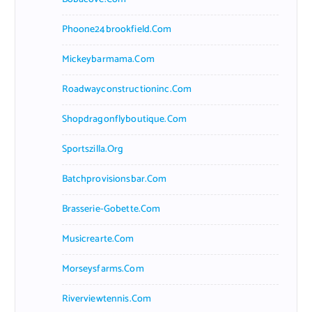
Phoone24brookfield.com
Mickeybarmama.com
Roadwayconstructioninc.com
Shopdragonflyboutique.com
Sportszilla.org
Batchprovisionsbar.com
Brasserie-Gobette.com
Musicrearte.com
Morseysfarms.com
Riverviewtennis.com