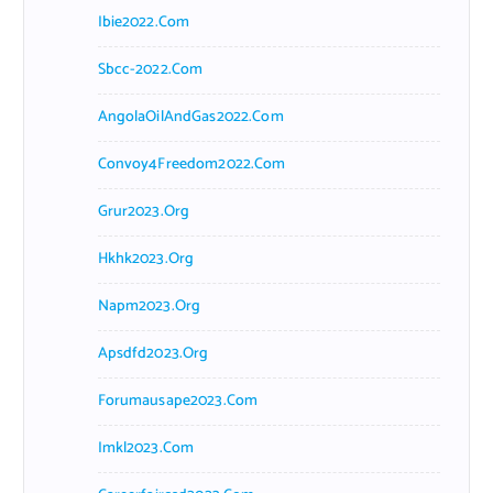
Ibie2022.com
Sbcc-2022.com
AngolaOilAndGas2022.com
Convoy4Freedom2022.com
Grur2023.org
Hkhk2023.org
Napm2023.org
Apsdfd2023.org
Forumausape2023.com
Imkl2023.com