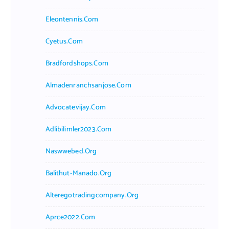
Eleontennis.com
Cyetus.com
Bradfordshops.com
Almadenranchsanjose.com
Advocatevijay.com
Adlibilimler2023.com
Naswwebed.org
Balithut-Manado.org
Alteregotradingcompany.org
Aprce2022.com