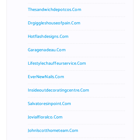
Thesandwichdepotcos.com
Drgiggleshouseofpain.com
Hotflashdesigns.com
Garagenadeau.com
Lifestylechauffeurservice.com
EverNewNails.com
Insideoutdecoratingcentre.com
Salvatoresinpoint.com
Jovialfloralco.com
Johnlscotthometeam.com