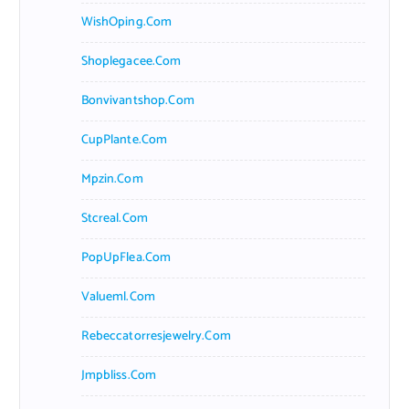
WishOping.com
Shoplegacee.com
Bonvivantshop.com
CupPlante.com
Mpzin.com
Stcreal.com
PopUpFlea.com
Valueml.com
Rebeccatorresjewelry.com
Jmpbliss.com