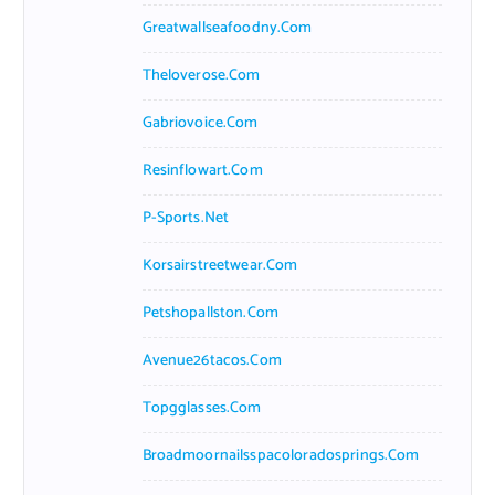
Greatwallseafoodny.com
Theloverose.com
Gabriovoice.com
Resinflowart.com
P-Sports.net
Korsairstreetwear.com
Petshopallston.com
Avenue26tacos.com
Topgglasses.com
Broadmoornailsspacoloradosprings.com