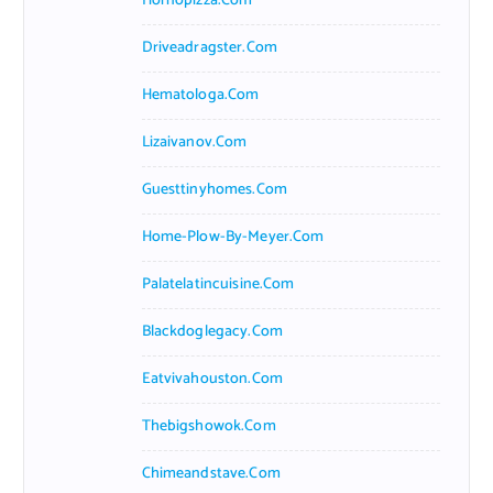
Hornopizza.com
Driveadragster.com
Hematologa.com
Lizaivanov.com
Guesttinyhomes.com
Home-Plow-By-Meyer.com
Palatelatincuisine.com
Blackdoglegacy.com
Eatvivahouston.com
Thebigshowok.com
Chimeandstave.com