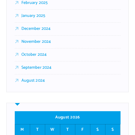
February 2025
January 2025
December 2024
November 2024
October 2024
September 2024
August 2024
August 2026
M
T
W
T
F
S
S