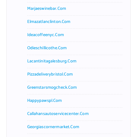
Marjaeswinebar.com
Elmazatlanclinton.com
Ideacoffeenyc.com
Odieschillicothe.com
Lacantinitagalesburg.com
Pizzadeliverybristol.com
Greenstarsmogcheck.com
Happypawspl.com
Callahansautoservicecenter.com
Georgiascornermarket.com