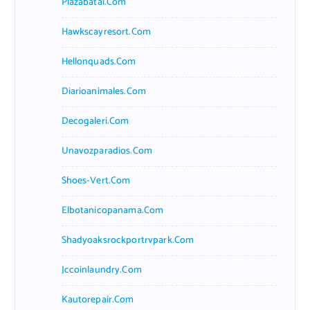
Plazabatai.com
Hawkscayresort.com
Hellonquads.com
Diarioanimales.com
Decogaleri.com
Unavozparadios.com
Shoes-Vert.com
Elbotanicopanama.com
Shadyoaksrockportrvpark.com
Jccoinlaundry.com
Kautorepair.com