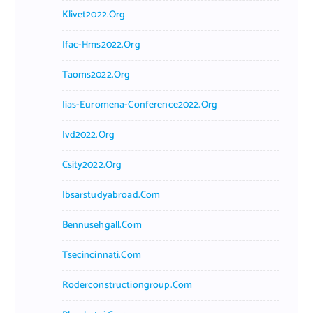
Klivet2022.org
Ifac-Hms2022.org
Taoms2022.org
Iias-Euromena-Conference2022.org
Ivd2022.org
Csity2022.org
Ibsarstudyabroad.com
Bennusehgall.com
Tsecincinnati.com
Roderconstructiongroup.com