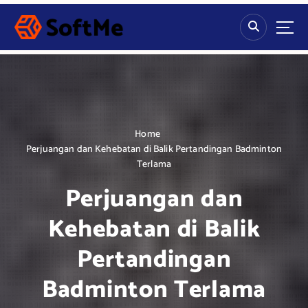
S
k
i
p
t
o
c
o
n
Home
t
Perjuangan dan Kehebatan di Balik Pertandingan Badminton
e
Terlama
n
Perjuangan dan
t
Kehebatan di Balik
Pertandingan
Badminton Terlama