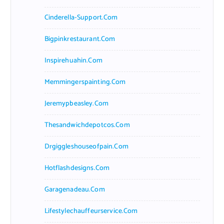
Cinderella-Support.com
Bigpinkrestaurant.com
Inspirehuahin.com
Memmingerspainting.com
Jeremypbeasley.com
Thesandwichdepotcos.com
Drgiggleshouseofpain.com
Hotflashdesigns.com
Garagenadeau.com
Lifestylechauffeurservice.com