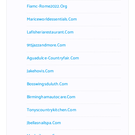
Fiamc-Rome2022.org
Mariceworldessentials.com
Lafisheriarestaurant.com
915jazzandmore.com
Aguadulce-Countryfair.com
Jakehovis.com
Bosswingsduluth.com
Birminghamautocare.com
Tonyscountrykitchen.com
Jbellasnailspa.com