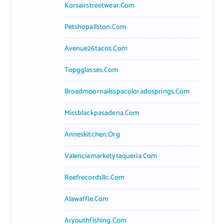
Korsairstreetwear.com
Petshopallston.com
Avenue26tacos.com
Topgglasses.com
Broadmoornailsspacoloradosprings.com
Missblackpasadena.com
Anneskitchen.org
Valenciamarketytaqueria.com
Reefrecordsllc.com
Alawaffle.com
Aryouthfishing.com