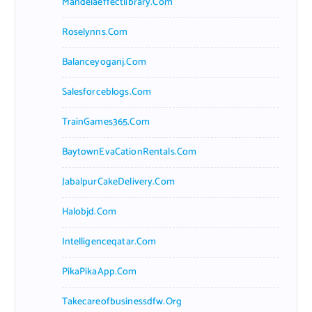
Mandelaeffectlibrary.com
Roselynns.com
Balanceyoganj.com
Salesforceblogs.com
TrainGames365.com
BaytownEvaCationRentals.com
JabalpurCakeDelivery.com
Halobjd.com
Intelligenceqatar.com
PikaPikaApp.com
Takecareofbusinessdfw.org