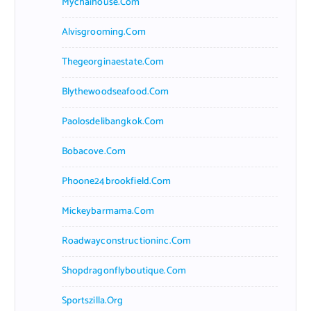
Mychaihouse.com
Alvisgrooming.com
Thegeorginaestate.com
Blythewoodseafood.com
Paolosdelibangkok.com
Bobacove.com
Phoone24brookfield.com
Mickeybarmama.com
Roadwayconstructioninc.com
Shopdragonflyboutique.com
Sportszilla.org