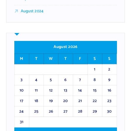
August 2024
August 2026
M
T
W
T
F
S
S
1
2
3
4
5
6
7
8
9
10
11
12
13
14
15
16
17
18
19
20
21
22
23
24
25
26
27
28
29
30
31