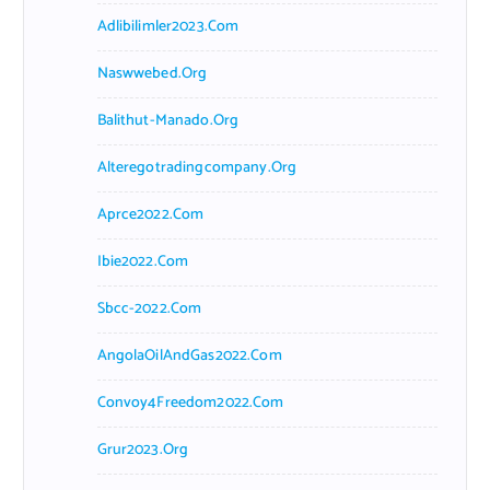
Adlibilimler2023.com
Naswwebed.org
Balithut-Manado.org
Alteregotradingcompany.org
Aprce2022.com
Ibie2022.com
Sbcc-2022.com
AngolaOilAndGas2022.com
Convoy4Freedom2022.com
Grur2023.org