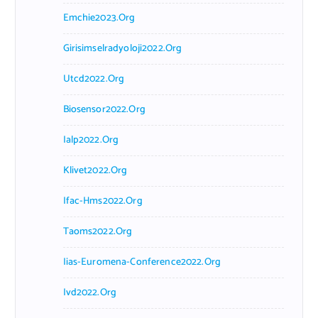
Emchie2023.org
Girisimselradyoloji2022.org
Utcd2022.org
Biosensor2022.org
Ialp2022.org
Klivet2022.org
Ifac-Hms2022.org
Taoms2022.org
Iias-Euromena-Conference2022.org
Ivd2022.org