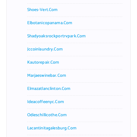
Shoes-Vert.com
Elbotanicopanama.com
Shadyoaksrockportrvpark.com
Jccoinlaundry.com
Kautorepair.com
Marjaeswinebar.com
Elmazatlanclinton.com
Ideacoffeenyc.com
Odieschillicothe.com
Lacantinitagalesburg.com