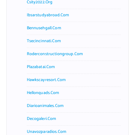
Csity2022.org
Ibsarstudyabroad.com
Bennusehgall.com
Tsecincinnati.com
Roderconstructiongroup.com
Plazabatai.com
Hawkscayresort.com
Hellonquads.com
Diarioanimales.com
Decogaleri.com
Unavozparadios.com