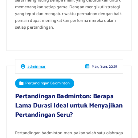
serta menghitung berapa menit yang dibutuhkan untuk
memenangkan setiap game. Dengan mengikuti strategi
yang tepat dan mengatur waktu permainan dengan baik,
pemain dapat meningkatkan performa mereka dalam
setiap pertandingan.
Mar, Sun, 2025
adminmar
Pertandingan Badminton
Pertandingan Badminton: Berapa
Lama Durasi Ideal untuk Menyajikan
Pertandingan Seru?
Pertandingan badminton merupakan salah satu olahraga