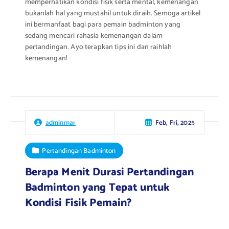
memperhatikan kondisi fisik serta mental, kemenangan
bukanlah hal yang mustahil untuk diraih. Semoga artikel
ini bermanfaat bagi para pemain badminton yang
sedang mencari rahasia kemenangan dalam
pertandingan. Ayo terapkan tips ini dan raihlah
kemenangan!
Feb, Fri, 2025
adminmar
Pertandingan Badminton
Berapa Menit Durasi Pertandingan
Badminton yang Tepat untuk
Kondisi Fisik Pemain?