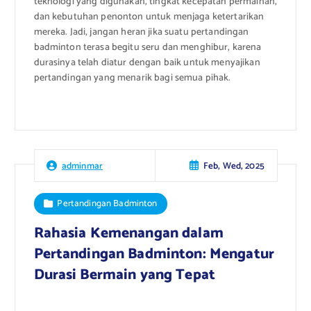
teknologi yang digunakan, tingkat kecepatan permainan,
dan kebutuhan penonton untuk menjaga ketertarikan
mereka. Jadi, jangan heran jika suatu pertandingan
badminton terasa begitu seru dan menghibur, karena
durasinya telah diatur dengan baik untuk menyajikan
pertandingan yang menarik bagi semua pihak.
Feb, Wed, 2025
adminmar
Pertandingan Badminton
Rahasia Kemenangan dalam
Pertandingan Badminton: Mengatur
Durasi Bermain yang Tepat