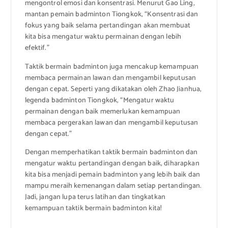
mengontrol emosi dan konsentrasi. Menurut Gao Ling,
mantan pemain badminton Tiongkok, “Konsentrasi dan
fokus yang baik selama pertandingan akan membuat
kita bisa mengatur waktu permainan dengan lebih
efektif.”
Taktik bermain badminton juga mencakup kemampuan
membaca permainan lawan dan mengambil keputusan
dengan cepat. Seperti yang dikatakan oleh Zhao Jianhua,
legenda badminton Tiongkok, “Mengatur waktu
permainan dengan baik memerlukan kemampuan
membaca pergerakan lawan dan mengambil keputusan
dengan cepat.”
Dengan memperhatikan taktik bermain badminton dan
mengatur waktu pertandingan dengan baik, diharapkan
kita bisa menjadi pemain badminton yang lebih baik dan
mampu meraih kemenangan dalam setiap pertandingan.
Jadi, jangan lupa terus latihan dan tingkatkan
kemampuan taktik bermain badminton kita!