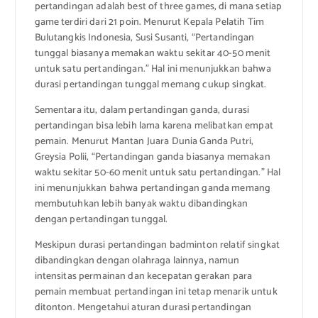
pertandingan adalah best of three games, di mana setiap
game terdiri dari 21 poin. Menurut Kepala Pelatih Tim
Bulutangkis Indonesia, Susi Susanti, “Pertandingan
tunggal biasanya memakan waktu sekitar 40-50 menit
untuk satu pertandingan.” Hal ini menunjukkan bahwa
durasi pertandingan tunggal memang cukup singkat.
Sementara itu, dalam pertandingan ganda, durasi
pertandingan bisa lebih lama karena melibatkan empat
pemain. Menurut Mantan Juara Dunia Ganda Putri,
Greysia Polii, “Pertandingan ganda biasanya memakan
waktu sekitar 50-60 menit untuk satu pertandingan.” Hal
ini menunjukkan bahwa pertandingan ganda memang
membutuhkan lebih banyak waktu dibandingkan
dengan pertandingan tunggal.
Meskipun durasi pertandingan badminton relatif singkat
dibandingkan dengan olahraga lainnya, namun
intensitas permainan dan kecepatan gerakan para
pemain membuat pertandingan ini tetap menarik untuk
ditonton. Mengetahui aturan durasi pertandingan