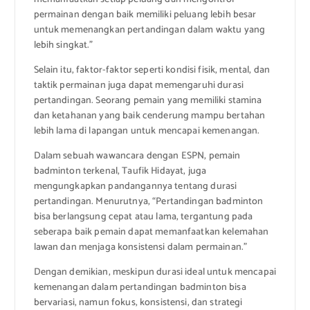
permainan dengan baik memiliki peluang lebih besar
untuk memenangkan pertandingan dalam waktu yang
lebih singkat.”
Selain itu, faktor-faktor seperti kondisi fisik, mental, dan
taktik permainan juga dapat memengaruhi durasi
pertandingan. Seorang pemain yang memiliki stamina
dan ketahanan yang baik cenderung mampu bertahan
lebih lama di lapangan untuk mencapai kemenangan.
Dalam sebuah wawancara dengan ESPN, pemain
badminton terkenal, Taufik Hidayat, juga
mengungkapkan pandangannya tentang durasi
pertandingan. Menurutnya, “Pertandingan badminton
bisa berlangsung cepat atau lama, tergantung pada
seberapa baik pemain dapat memanfaatkan kelemahan
lawan dan menjaga konsistensi dalam permainan.”
Dengan demikian, meskipun durasi ideal untuk mencapai
kemenangan dalam pertandingan badminton bisa
bervariasi, namun fokus, konsistensi, dan strategi