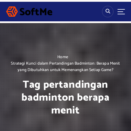
S
k
i
p
t
o
c
o
n
Home
t
Strategi Kunci dalam Pertandingan Badminton: Berapa Menit
e
yang Dibutuhkan untuk Memenangkan Setiap Game?
n
Tag pertandingan
t
badminton berapa
menit