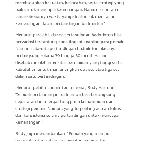
membutuhkan kekuatan, kelincahan, serta strategi yang
baik untuk mencapai kemenangan. Namun, seberapa
lama sebenarnya waktu yang ideal untuk mencapai
kemenangan dalam pertandingan badminton?
Menurut para ahli, durasi pertandingan badminton bisa
bervariasi tergantung pada tingkat keahlian para pemain.
Namun, rata-rata pertandingan badminton biasanya
berlangsung selama 30 hingga 60 menit. Hal ini
disebabkan oleh intensitas permainan yang tinggi serta
kebutuhan untuk memenangkan dua set atau tiga set
dalam satu pertandingan.
Menurut pelatih badminton terkenal, Rudy Hartono,
“Sebuah pertandingan badminton bisa berlangsung
cepat atau lama tergantung pada kemampuan dan
strategi pemain. Namun, yang terpenting adalah fokus
dan konsistensi selama pertandingan untuk mencapai
kemenangan.”
Rudy juga menambahkan, “Pemain yang mampu
memanfaatkan setiap peluang dan mengontrol