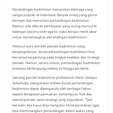
Pertandingan badminton merupakan olahraga yang
sangat populer di Indonesia. Banyak orang yang gemar
bermain dan menonton pertandingan badminton.
Namun, ada sebuah pertanyaan yang sering muncul di
kalangan pecinta olahraga ini, yaitu berapa menit ideal
untuk memenangkan pertandingan badminton?
Menurut para ahli dan pemain badminton yang
berpengalaman, durasi pertandingan badminton bisa
bervariasi tergantung pada tingkat keahlian dan strategi
pemain. Namun, secara umum, pertandingan badminton
biasanya berlangsung selama 30 hingga 60 menit.
Seorang pemain badminton profesional, Kevin Sanjaya
Sukamuljo, mengatakan bahwa durasi pertandingan
badminton dapat dipengaruhi oleh berbagai faktor,
seperti kecepatan permainan, kemampuan fisik dan
mental pemain, serta strategi yang digunakan. “Saat
bermain, kita harus bisa mengatur ritme permainan agar
bisa memenangkan pertandingan dalam waktu yang