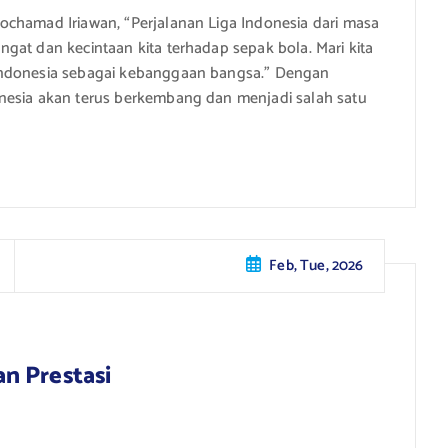
ochamad Iriawan, “Perjalanan Liga Indonesia dari masa
gat dan kecintaan kita terhadap sepak bola. Mari kita
Indonesia sebagai kebanggaan bangsa.” Dengan
nesia akan terus berkembang dan menjadi salah satu
Feb, Tue, 2026
an Prestasi