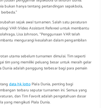
leh jutaan penggemar sepakbola di seluruh dunia.
unia bukan hanya tentang pertandingan sepakbola,
 berbeda.”
erubahan sejak awal turnamen. Salah satu peraturan
ologi VAR (Video Assistant Referee) untuk membantu
olahraga, Lisa Johnson, “Penggunaan VAR telah
membantu mengurangi kesalahan dalam pengambilan
orotan utama sebelum turnamen dimulai. Tim seperti
gai tim yang memiliki peluang besar untuk meraih gelar
Piala Dunia adalah panggung terbesar bagi para pemain
entang
data hk lotto
Piala Dunia, penting bagi
mbangan terbaru seputar turnamen ini. Semua yang
Peraturan, dan Tim Favorit adalah pengetahuan dasar
la yang mengikuti Piala Dunia.