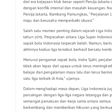
dari era kejayaan klub besar seperti Persija Jakart
dengan konflik internal dan masalah keuangan. N
Persija Jakarta, Bambang Pamungkas, “Perjalanan Lig
maju dan berusaha memperbaiki situasi.”
Salah satu momen penting dalam sejarah Liga Indon
tahun 2015. Perpecahan antara Liga Super Indonesi
sepak bola Indonesia terpecah belah. Namun, berkat
akhirnya kedua liga tersebut berhasil bersatu kemba
Menurut pengamat sepak bola, Indra Sjafri, perjal
tidak akan lepas dari upaya untuk terus meningkatk
belajar dari pengalaman masa lalu dan terus berin
satu liga terbaik di Asia,” ujarnya.
Dalam menghadapi masa depan, Liga Indonesia jug
persaingan dengan liga-liga negara tetangga dan 
semangat persatuan dan kerja sama antara semua pi
berkembang dan memberikan hiburan yang berkuali