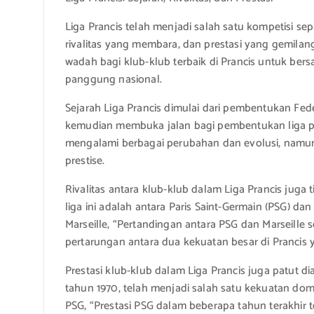
Liga Prancis telah menjadi salah satu kompetisi s
rivalitas yang membara, dan prestasi yang gemilang.
wadah bagi klub-klub terbaik di Prancis untuk b
panggung nasional.
Sejarah Liga Prancis dimulai dari pembentukan Fede
kemudian membuka jalan bagi pembentukan liga profe
mengalami berbagai perubahan dan evolusi, namun
prestise.
Rivalitas antara klub-klub dalam Liga Prancis juga t
liga ini adalah antara Paris Saint-Germain (PSG) da
Marseille, “Pertandingan antara PSG dan Marseille s
pertarungan antara dua kekuatan besar di Prancis y
Prestasi klub-klub dalam Liga Prancis juga patut di
tahun 1970, telah menjadi salah satu kekuatan domi
PSG, “Prestasi PSG dalam beberapa tahun terakhir 