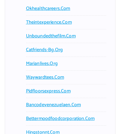
f
Okhealthcareers.com
o
r
Theintexperience.com
:
Unboundedthefilm.com
Catfriends-Bg.org
Marianlives.org
Waywardtees.com
Pidfloorsexpress.com
Bancodevenezuelaen.com
Bettermoodfoodcorporation.com
Hingstonnt.com