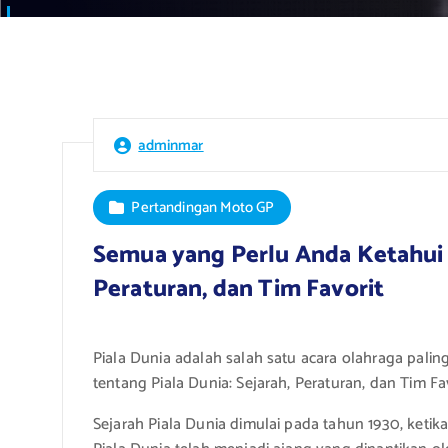
adminmar
Pertandingan Moto GP
Semua yang Perlu Anda Ketahui t
Peraturan, dan Tim Favorit
Piala Dunia adalah salah satu acara olahraga pali
tentang Piala Dunia: Sejarah, Peraturan, dan Tim Fav
Sejarah Piala Dunia dimulai pada tahun 1930, ketik