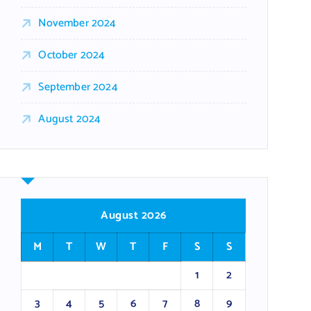
November 2024
October 2024
September 2024
August 2024
August 2026
M
T
W
T
F
S
S
1
2
3
4
5
6
7
8
9