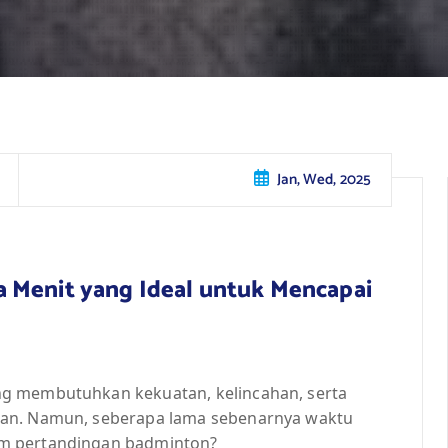
Jan, Wed, 2025
 Menit yang Ideal untuk Mencapai
ng membutuhkan kekuatan, kelincahan, serta
gan. Namun, seberapa lama sebenarnya waktu
am pertandingan badminton?