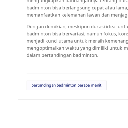
mengungkapkan pandangannya tentang duras
badminton bisa berlangsung cepat atau lama
memanfaatkan kelemahan lawan dan menjaga 
Dengan demikian, meskipun durasi ideal un
badminton bisa bervariasi, namun fokus, kons
menjadi kunci utama untuk meraih kemenang
mengoptimalkan waktu yang dimiliki untuk m
dalam pertandingan badminton.
pertandingan badminton berapa menit