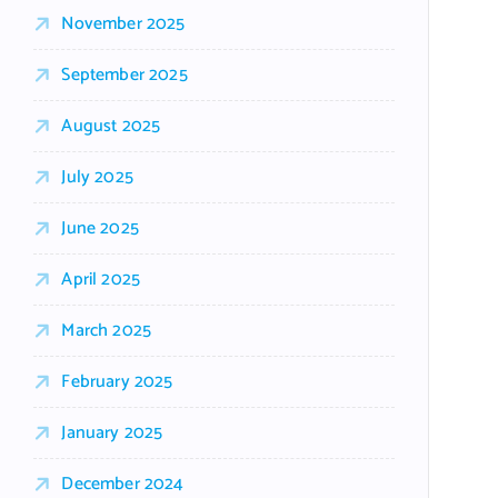
November 2025
September 2025
August 2025
July 2025
June 2025
April 2025
March 2025
February 2025
January 2025
December 2024