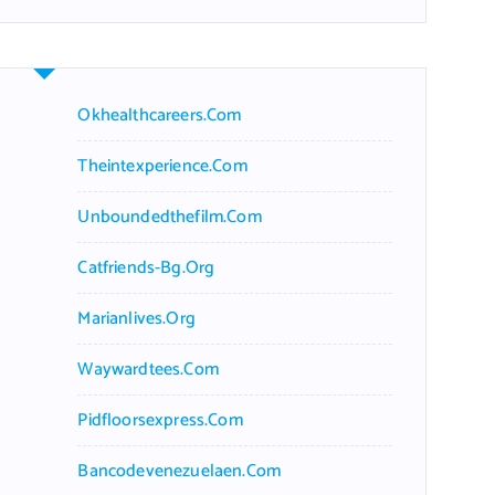
r
c
h
f
Okhealthcareers.com
o
r
Theintexperience.com
:
Unboundedthefilm.com
Catfriends-Bg.org
Marianlives.org
Waywardtees.com
Pidfloorsexpress.com
Bancodevenezuelaen.com