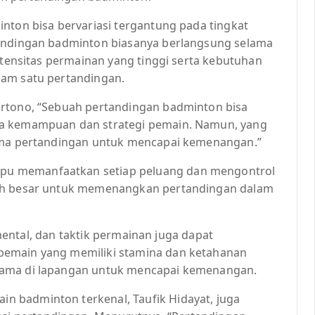
nton bisa bervariasi tergantung pada tingkat
tandingan badminton biasanya berlangsung selama
intensitas permainan yang tinggi serta kebutuhan
lam satu pertandingan.
artono, “Sebuah pertandingan badminton bisa
da kemampuan dan strategi pemain. Namun, yang
lama pertandingan untuk mencapai kemenangan.”
pu memanfaatkan setiap peluang dan mengontrol
bih besar untuk memenangkan pertandingan dalam
, mental, dan taktik permainan juga dapat
pemain yang memiliki stamina dan ketahanan
lama di lapangan untuk mencapai kemenangan.
 badminton terkenal, Taufik Hidayat, juga