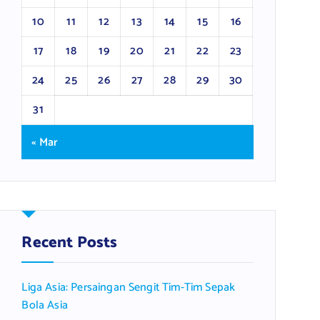
10
11
12
13
14
15
16
17
18
19
20
21
22
23
24
25
26
27
28
29
30
31
« Mar
Recent Posts
Liga Asia: Persaingan Sengit Tim-Tim Sepak
Bola Asia