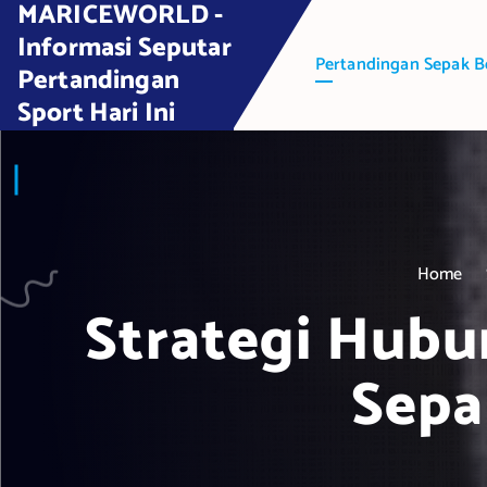
MARICEWORLD -
S
k
Informasi Seputar
Pertandingan Sepak B
i
Pertandingan
p
Sport Hari Ini
t
o
c
o
n
t
Home
e
Strategi Hubu
n
t
Sepa