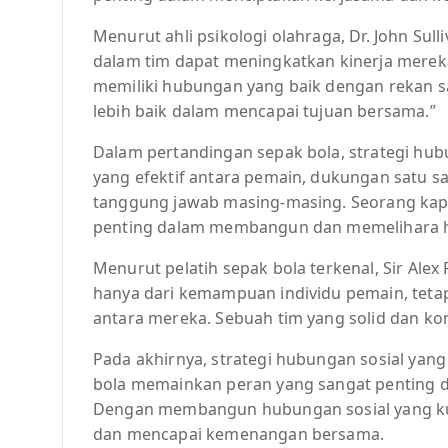
Menurut ahli psikologi olahraga, Dr. John Sul
dalam tim dapat meningkatkan kinerja merek
memiliki hubungan yang baik dengan rekan s
lebih baik dalam mencapai tujuan bersama.”
Dalam pertandingan sepak bola, strategi hub
yang efektif antara pemain, dukungan satu s
tanggung jawab masing-masing. Seorang kapte
penting dalam membangun dan memelihara hu
Menurut pelatih sepak bola terkenal, Sir Ale
hanya dari kemampuan individu pemain, tetap
antara mereka. Sebuah tim yang solid dan ko
Pada akhirnya, strategi hubungan sosial yan
bola memainkan peran yang sangat penting d
Dengan membangun hubungan sosial yang kuat
dan mencapai kemenangan bersama.