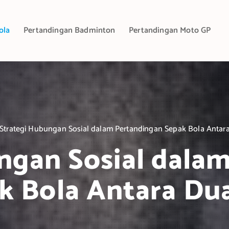
ola
Pertandingan Badminton
Pertandingan Moto GP
Strategi Hubungan Sosial dalam Pertandingan Sepak Bola Antar
ngan Sosial dala
k Bola Antara Du