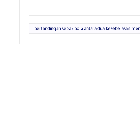
pertandingan sepak bola antara dua kesebelasan me