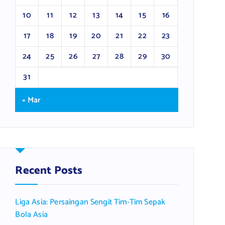
10
11
12
13
14
15
16
17
18
19
20
21
22
23
24
25
26
27
28
29
30
31
« Mar
Recent Posts
Liga Asia: Persaingan Sengit Tim-Tim Sepak
Bola Asia