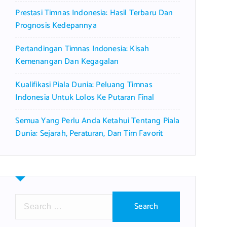
Prestasi Timnas Indonesia: Hasil Terbaru Dan
Prognosis Kedepannya
Pertandingan Timnas Indonesia: Kisah
Kemenangan Dan Kegagalan
Kualifikasi Piala Dunia: Peluang Timnas
Indonesia Untuk Lolos Ke Putaran Final
Semua Yang Perlu Anda Ketahui Tentang Piala
Dunia: Sejarah, Peraturan, Dan Tim Favorit
S
e
a