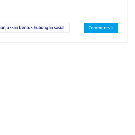
nunjukkan bentuk hubungan sosial
Comments 0