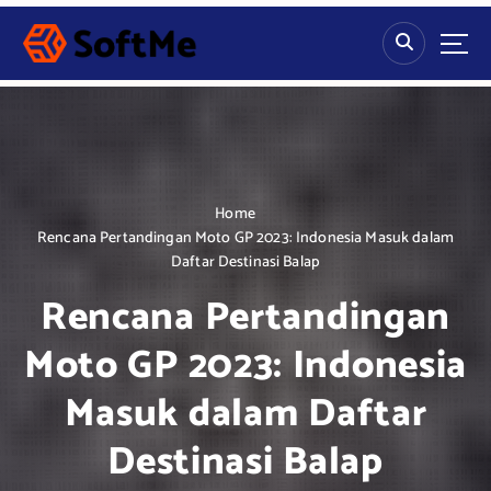
S
k
i
p
t
o
c
o
n
Home
t
Rencana Pertandingan Moto GP 2023: Indonesia Masuk dalam
e
Daftar Destinasi Balap
n
Rencana Pertandingan
t
Moto GP 2023: Indonesia
Masuk dalam Daftar
Destinasi Balap