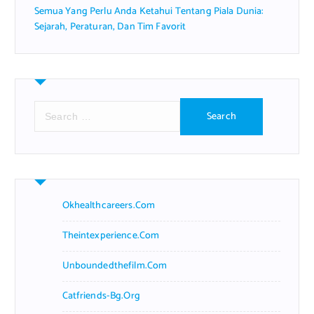
Semua Yang Perlu Anda Ketahui Tentang Piala Dunia:
Sejarah, Peraturan, Dan Tim Favorit
S
e
a
r
c
h
f
Okhealthcareers.com
o
r
Theintexperience.com
:
Unboundedthefilm.com
Catfriends-Bg.org