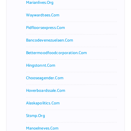
Marianlives.org
Waywardtees.com
Pidfloorsexpress.com
Bancodevenezuelaen.com
Bettermoodfoodcorporation.com
Hingstonnt.com
Chooseagender.com
Hoverboardssale.com
Alaskapolitics.com
Stsmp.org
Manoelneves.com