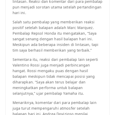
lintasan. Reaksi dan komentar dari para pembalap
pun menjadi sorotan utama setelah pertandingan
hari ini.
Salah satu pembalap yang memberikan reaksi
positif setelah balapan adalah Marc Marquez.
Pembalap Repsol Honda itu mengatakan, “Saya
sangat senang dengan hasil balapan hari ini.
Meskipun ada beberapa insiden di lintasan, tapi
tim saya berhasil memberikan yang terbaik.”
Sementara itu, reaksi dari pembalap lain seperti
Valentino Rossi juga menjadi perbincangan
hangat. Rossi mengaku puas dengan hasil
balapan meskipun tidak mencapai posisi yang
diharapkan. “Saya akan terus belajar dan
meningkatkan performa untuk balapan
selanjutnya,” ujar pembalap Yamaha itu.
Menariknya, komentar dari para pembalap lain
juga turut mempengaruhi atmosfer setelah
balapan hari ini. Andrea Dovizioso menilai