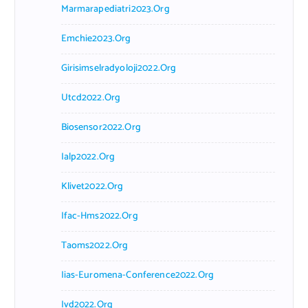
Marmarapediatri2023.org
Emchie2023.org
Girisimselradyoloji2022.org
Utcd2022.org
Biosensor2022.org
Ialp2022.org
Klivet2022.org
Ifac-Hms2022.org
Taoms2022.org
Iias-Euromena-Conference2022.org
Ivd2022.org