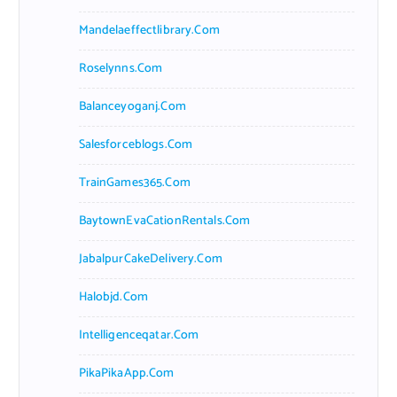
Mandelaeffectlibrary.com
Roselynns.com
Balanceyoganj.com
Salesforceblogs.com
TrainGames365.com
BaytownEvaCationRentals.com
JabalpurCakeDelivery.com
Halobjd.com
Intelligenceqatar.com
PikaPikaApp.com