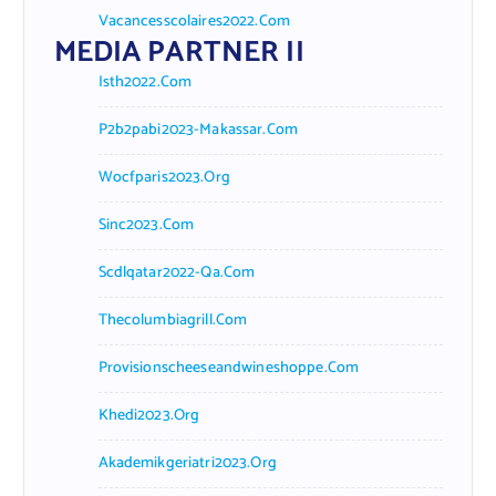
Vacancesscolaires2022.com
MEDIA PARTNER II
Isth2022.com
P2b2pabi2023-Makassar.com
Wocfparis2023.org
Sinc2023.com
Scdlqatar2022-Qa.com
Thecolumbiagrill.com
Provisionscheeseandwineshoppe.com
Khedi2023.org
Akademikgeriatri2023.org