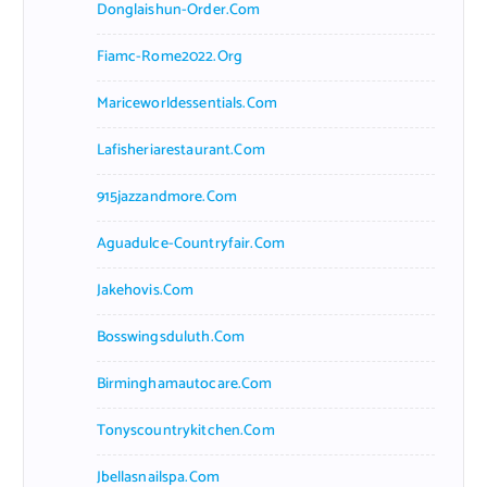
Donglaishun-Order.com
Fiamc-Rome2022.org
Mariceworldessentials.com
Lafisheriarestaurant.com
915jazzandmore.com
Aguadulce-Countryfair.com
Jakehovis.com
Bosswingsduluth.com
Birminghamautocare.com
Tonyscountrykitchen.com
Jbellasnailspa.com