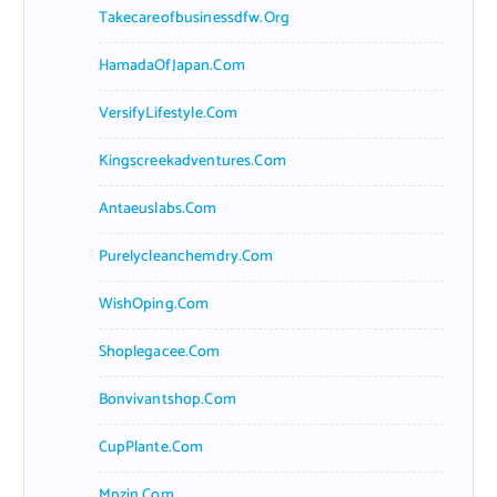
Takecareofbusinessdfw.org
HamadaOfJapan.com
VersifyLifestyle.com
Kingscreekadventures.com
Antaeuslabs.com
Purelycleanchemdry.com
WishOping.com
Shoplegacee.com
Bonvivantshop.com
CupPlante.com
Mpzin.com