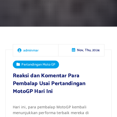
Nov, Thu, 2024
adminmar
Pertandingan Moto GP
Reaksi dan Komentar Para
Pembalap Usai Pertandingan
MotoGP Hari Ini
Hari ini, para pembalap MotoGP kembali
menunjukkan performa terbaik mereka di