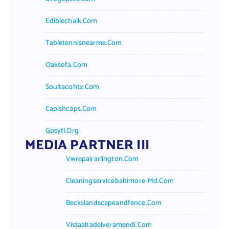
Ediblechalk.com
Tabletennisnearme.com
Oaksofa.com
Soultacohtx.com
Capishcaps.com
Gpsyfl.org
MEDIA PARTNER III
Vwrepairarlington.com
Cleaningservicebaltimore-Md.com
Beckslandscapeandfence.com
Vistaaltadelveramendi.com