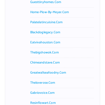
Guesttinyhomes.com
Home-Plow-By-Meyer.com
Palatelatincuisine.com
Blackdoglegacy.com
Eatvivahouston.com
Thebigshowok.com
Chimeandstave.com
Greatwallseafoodny.com
Theloverose.com
Gabriovoice.com
Resinflowart.com