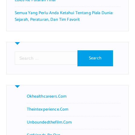
Lolos Ke Putaran Final
Semua Yang Perlu Anda Ketahui Tentang Piala Dunia:
Sejarah, Peraturan, Dan Tim Favorit
S
e
a
r
c
h
f
Okhealthcareers.com
o
r
Theintexperience.com
:
Unboundedthefilm.com