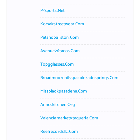
P-Sports.net
Korsairstreetwear.com
Petshopallston.com
Avenue26tacos.com
Topgglasses.com
Broadmoornailsspacoloradosprings.com
Missblackpasadena.com
Anneskitchen.org
Valenciamarketytaqueria.com
Reefrecordsllc.com