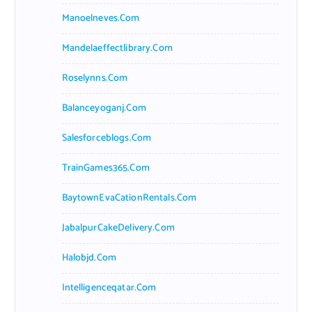
Manoelneves.com
Mandelaeffectlibrary.com
Roselynns.com
Balanceyoganj.com
Salesforceblogs.com
TrainGames365.com
BaytownEvaCationRentals.com
JabalpurCakeDelivery.com
Halobjd.com
Intelligenceqatar.com