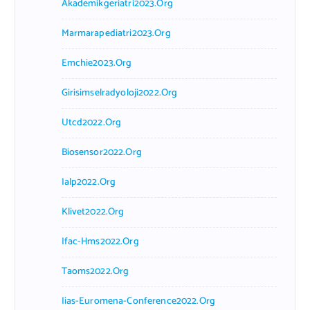
Akademikgeriatri2023.org
Marmarapediatri2023.org
Emchie2023.org
Girisimselradyoloji2022.org
Utcd2022.org
Biosensor2022.org
Ialp2022.org
Klivet2022.org
Ifac-Hms2022.org
Taoms2022.org
Iias-Euromena-Conference2022.org