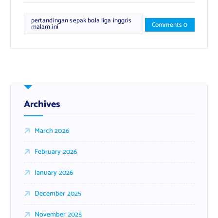
pertandingan sepak bola liga inggris
Comments 0
malam ini
Archives
March 2026
February 2026
January 2026
December 2025
November 2025