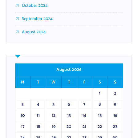
October 2024
September 2024
August 2024
August 2026
M
T
W
T
F
S
S
1
2
3
4
5
6
7
8
9
10
11
12
13
14
15
16
17
18
19
20
21
22
23
24
25
26
27
28
29
30