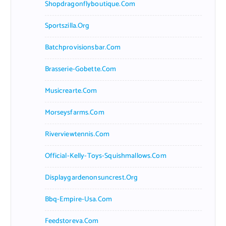
Shopdragonflyboutique.com
Sportszilla.org
Batchprovisionsbar.com
Brasserie-Gobette.com
Musicrearte.com
Morseysfarms.com
Riverviewtennis.com
Official-Kelly-Toys-Squishmallows.com
Displaygardenonsuncrest.org
Bbq-Empire-Usa.com
Feedstoreva.com