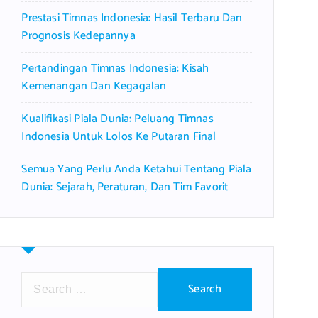
Prestasi Timnas Indonesia: Hasil Terbaru Dan
Prognosis Kedepannya
Pertandingan Timnas Indonesia: Kisah
Kemenangan Dan Kegagalan
Kualifikasi Piala Dunia: Peluang Timnas
Indonesia Untuk Lolos Ke Putaran Final
Semua Yang Perlu Anda Ketahui Tentang Piala
Dunia: Sejarah, Peraturan, Dan Tim Favorit
S
e
a