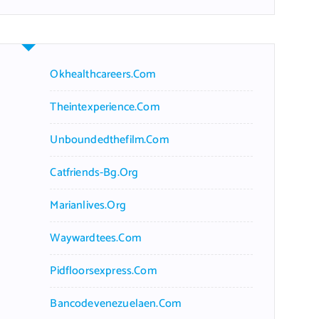
r
c
h
f
Okhealthcareers.com
o
r
Theintexperience.com
:
Unboundedthefilm.com
Catfriends-Bg.org
Marianlives.org
Waywardtees.com
Pidfloorsexpress.com
Bancodevenezuelaen.com