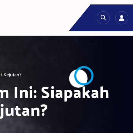
t Kejutan?
m Ini: Siapakah
jutan?