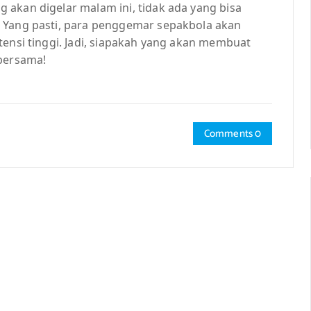
 akan digelar malam ini, tidak ada yang bisa
. Yang pasti, para penggemar sepakbola akan
tensi tinggi. Jadi, siapakah yang akan membuat
 bersama!
Comments 0