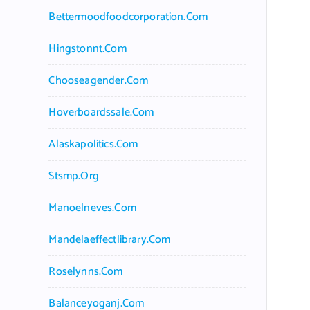
Bettermoodfoodcorporation.com
Hingstonnt.com
Chooseagender.com
Hoverboardssale.com
Alaskapolitics.com
Stsmp.org
Manoelneves.com
Mandelaeffectlibrary.com
Roselynns.com
Balanceyoganj.com