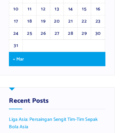
10
11
12
13
14
15
16
17
18
19
20
21
22
23
24
25
26
27
28
29
30
31
« Mar
Recent Posts
Liga Asia: Persaingan Sengit Tim-Tim Sepak
Bola Asia