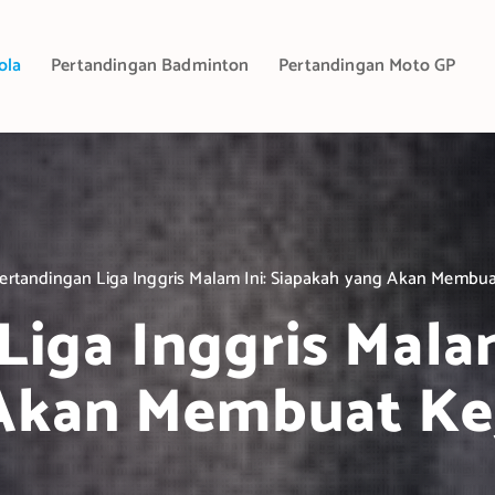
ola
Pertandingan Badminton
Pertandingan Moto GP
ertandingan Liga Inggris Malam Ini: Siapakah yang Akan Membua
iga Inggris Mala
Akan Membuat Ke