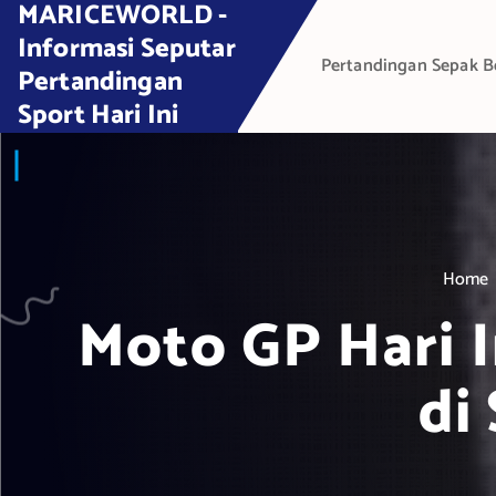
MARICEWORLD -
S
k
Informasi Seputar
Pertandingan Sepak B
i
Pertandingan
p
Sport Hari Ini
t
o
c
o
n
t
Home
e
Moto GP Hari I
n
t
di