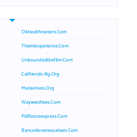
r
c
h
f
Okhealthcareers.com
o
r
Theintexperience.com
:
Unboundedthefilm.com
Catfriends-Bg.org
Marianlives.org
Waywardtees.com
Pidfloorsexpress.com
Bancodevenezuelaen.com