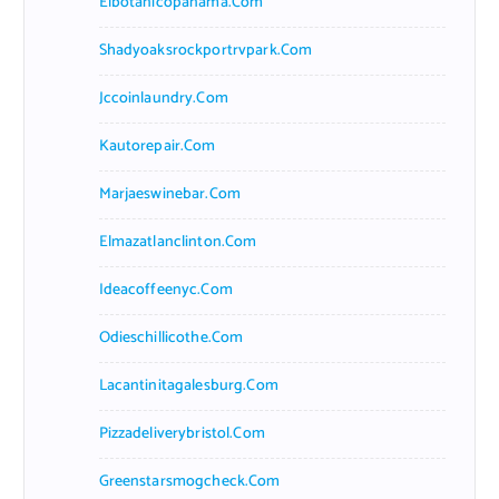
Elbotanicopanama.com
Shadyoaksrockportrvpark.com
Jccoinlaundry.com
Kautorepair.com
Marjaeswinebar.com
Elmazatlanclinton.com
Ideacoffeenyc.com
Odieschillicothe.com
Lacantinitagalesburg.com
Pizzadeliverybristol.com
Greenstarsmogcheck.com