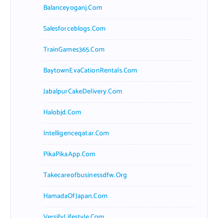
Balanceyoganj.com
Salesforceblogs.com
TrainGames365.com
BaytownEvaCationRentals.com
JabalpurCakeDelivery.com
Halobjd.com
Intelligenceqatar.com
PikaPikaApp.com
Takecareofbusinessdfw.org
HamadaOfJapan.com
VersifyLifestyle.com