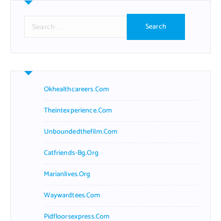
S
e
a
r
c
h
f
Okhealthcareers.com
o
r
Theintexperience.com
:
Unboundedthefilm.com
Catfriends-Bg.org
Marianlives.org
Waywardtees.com
Pidfloorsexpress.com