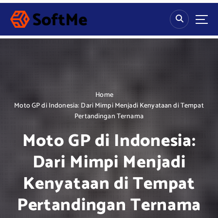
S
k
i
p
t
o
c
o
n
Home
t
Moto GP di Indonesia: Dari Mimpi Menjadi Kenyataan di Tempat
e
Pertandingan Ternama
n
Moto GP di Indonesia:
t
Dari Mimpi Menjadi
Kenyataan di Tempat
Pertandingan Ternama