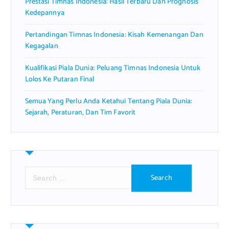
Prestasi Timnas Indonesia: Hasil Terbaru Dan Prognosis
Kedepannya
Pertandingan Timnas Indonesia: Kisah Kemenangan Dan
Kegagalan
Kualifikasi Piala Dunia: Peluang Timnas Indonesia Untuk
Lolos Ke Putaran Final
Semua Yang Perlu Anda Ketahui Tentang Piala Dunia:
Sejarah, Peraturan, Dan Tim Favorit
S
e
a
r
c
h