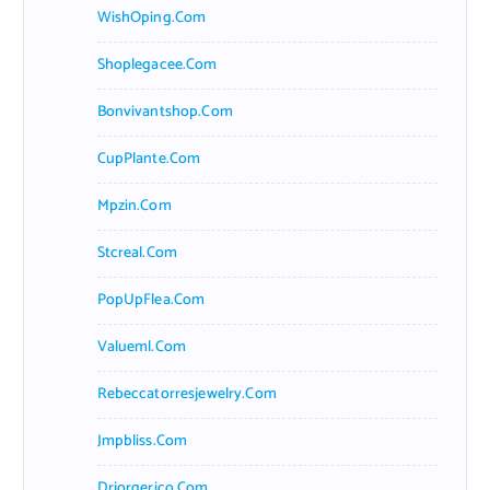
WishOping.com
Shoplegacee.com
Bonvivantshop.com
CupPlante.com
Mpzin.com
Stcreal.com
PopUpFlea.com
Valueml.com
Rebeccatorresjewelry.com
Jmpbliss.com
Drjorgerico.com