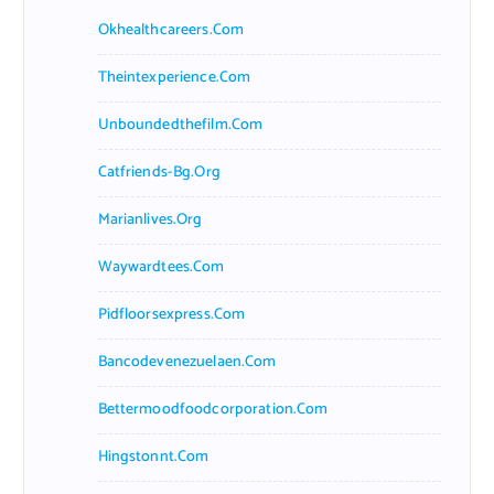
f
Okhealthcareers.com
o
r
Theintexperience.com
:
Unboundedthefilm.com
Catfriends-Bg.org
Marianlives.org
Waywardtees.com
Pidfloorsexpress.com
Bancodevenezuelaen.com
Bettermoodfoodcorporation.com
Hingstonnt.com