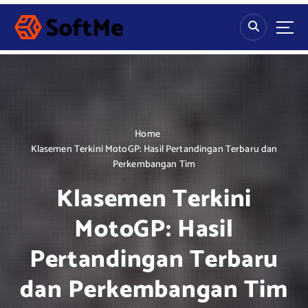
S
k
i
p
t
o
c
o
n
Home
t
Klasemen Terkini MotoGP: Hasil Pertandingan Terbaru dan
e
Perkembangan Tim
n
Klasemen Terkini
t
MotoGP: Hasil
Pertandingan Terbaru
dan Perkembangan Tim