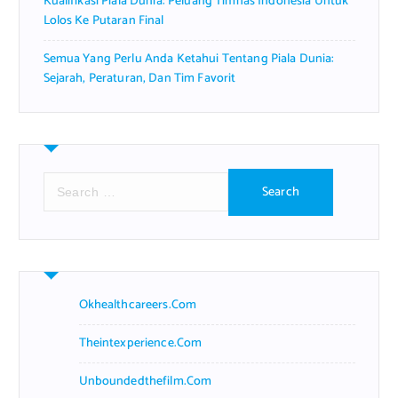
Kualifikasi Piala Dunia: Peluang Timnas Indonesia Untuk
Lolos Ke Putaran Final
Semua Yang Perlu Anda Ketahui Tentang Piala Dunia:
Sejarah, Peraturan, Dan Tim Favorit
S
e
a
r
c
h
f
Okhealthcareers.com
o
r
Theintexperience.com
:
Unboundedthefilm.com