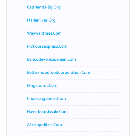
Catfriends-Bg.org
Marianlives.org
Waywardtees.com
Pidfloorsexpress.com
Bancodevenezuelaen.com
Bettermoodfoodcorporation.com
Hingstonnt.com
Chooseagender.com
Hoverboardssale.com
Alaskapolitics.com