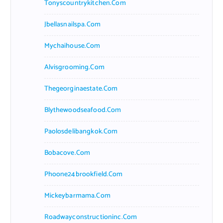
Tonyscountrykitchen.com
Jbellasnailspa.com
Mychaihouse.com
Alvisgrooming.com
Thegeorginaestate.com
Blythewoodseafood.com
Paolosdelibangkok.com
Bobacove.com
Phoone24brookfield.com
Mickeybarmama.com
Roadwayconstructioninc.com