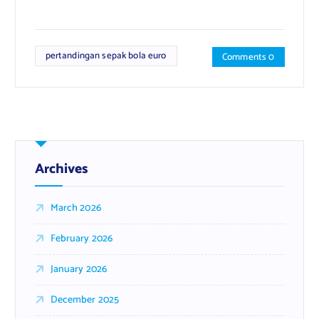
pertandingan sepak bola euro
Comments 0
Archives
March 2026
February 2026
January 2026
December 2025