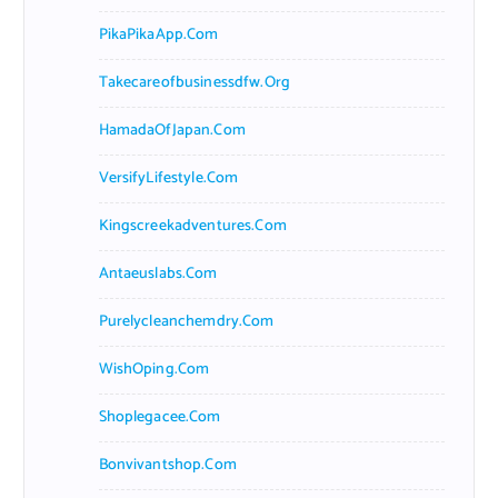
PikaPikaApp.com
Takecareofbusinessdfw.org
HamadaOfJapan.com
VersifyLifestyle.com
Kingscreekadventures.com
Antaeuslabs.com
Purelycleanchemdry.com
WishOping.com
Shoplegacee.com
Bonvivantshop.com