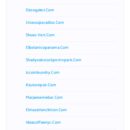
Decogaleri.com
Unavozparadios.com
Shoes-Vert.com
Elbotanicopanama.com
Shadyoaksrockportrvpark.com
Jccoinlaundry.com
Kautorepair.com
Marjaeswinebar.com
Elmazatlanclinton.com
Ideacoffeenyc.com