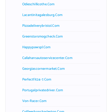
Odieschillicothe.com
Lacantinitagalesburg.com
Pizzadeliverybristol.com
Greenstarsmogcheck.com
Happypawspl.com
Callahansautoservicecenter.com
Georgiascornermarket.com
Perfectfit24-7.com
Portugalprivatedriver.com
Von-Racer.com
Coffeeshopcharleston.com