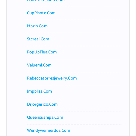
Bonvivantshop.com
CupPlante.com
Mpzin.com
Stcreal.com
PopUpFlea.com
Valueml.com
Rebeccatorresjewelry.com
Jmpbliss.com
Drjorgerico.com
Queensushipa.com
Wendyweimerdds.com