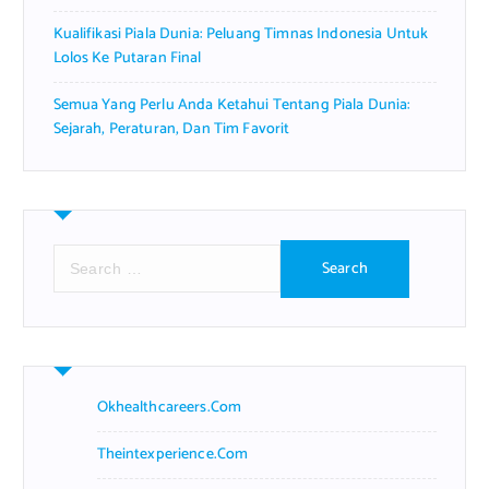
Kualifikasi Piala Dunia: Peluang Timnas Indonesia Untuk
Lolos Ke Putaran Final
Semua Yang Perlu Anda Ketahui Tentang Piala Dunia:
Sejarah, Peraturan, Dan Tim Favorit
S
e
a
r
c
h
f
Okhealthcareers.com
o
r
Theintexperience.com
: