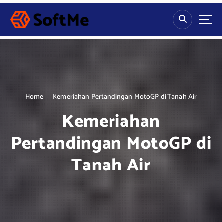
S
k
i
p
t
o
c
o
n
Home
Kemeriahan Pertandingan MotoGP di Tanah Air
t
Kemeriahan
e
n
Pertandingan MotoGP di
t
Tanah Air