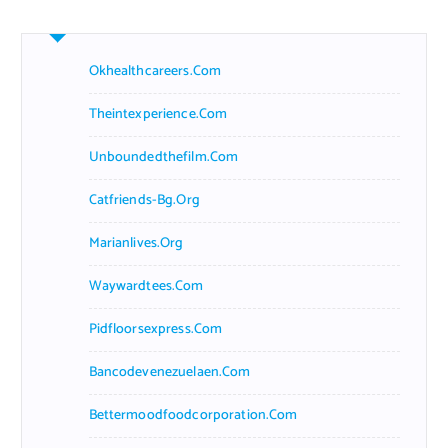
c
h
f
Okhealthcareers.com
o
r
Theintexperience.com
:
Unboundedthefilm.com
Catfriends-Bg.org
Marianlives.org
Waywardtees.com
Pidfloorsexpress.com
Bancodevenezuelaen.com
Bettermoodfoodcorporation.com