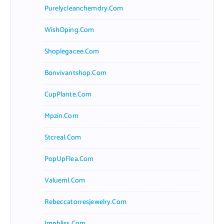
Purelycleanchemdry.com
WishOping.com
Shoplegacee.com
Bonvivantshop.com
CupPlante.com
Mpzin.com
Stcreal.com
PopUpFlea.com
Valueml.com
Rebeccatorresjewelry.com
Jmpbliss.com