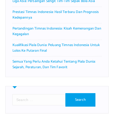
Liga Asia: Persaingan Sengit Tim-Tim Sepak Bola Asia
Prestasi Timnas Indonesia: Hasil Terbaru Dan Prognosis
Kedepannya
Pertandingan Timnas Indonesia: Kisah Kemenangan Dan
Kegagalan
Kualifikasi Piala Dunia: Peluang Timnas Indonesia Untuk
Lolos Ke Putaran Final
Semua Yang Perlu Anda Ketahui Tentang Piala Dunia:
Sejarah, Peraturan, Dan Tim Favorit
S
e
a
r