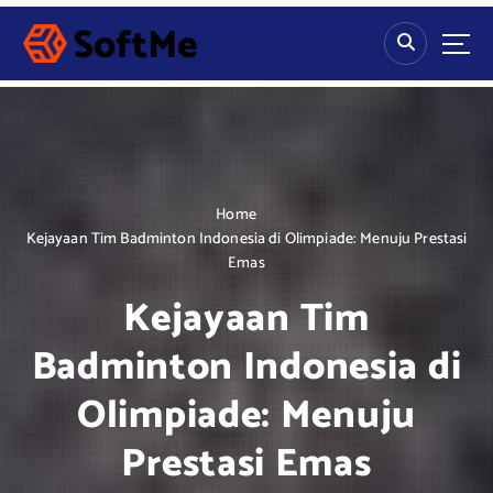
S
k
i
p
t
o
c
o
n
Home
t
Kejayaan Tim Badminton Indonesia di Olimpiade: Menuju Prestasi
e
Emas
n
Kejayaan Tim
t
Badminton Indonesia di
Olimpiade: Menuju
Prestasi Emas