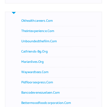
r
c
h
f
Okhealthcareers.com
o
r
Theintexperience.com
:
Unboundedthefilm.com
Catfriends-Bg.org
Marianlives.org
Waywardtees.com
Pidfloorsexpress.com
Bancodevenezuelaen.com
Bettermoodfoodcorporation.com