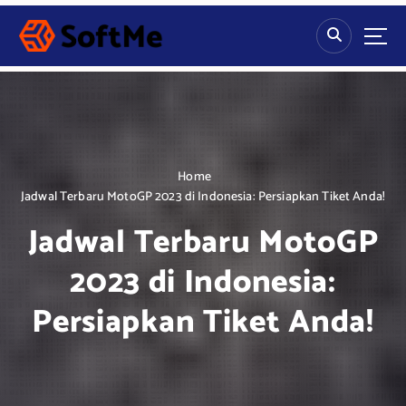
S
k
i
p
t
o
c
o
n
Home
t
Jadwal Terbaru MotoGP 2023 di Indonesia: Persiapkan Tiket Anda!
e
Jadwal Terbaru MotoGP
n
t
2023 di Indonesia:
Persiapkan Tiket Anda!