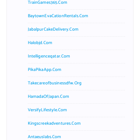
TrainGames365.com
BaytownEvaCationRentals.com
JabalpurCakeDelivery.com
Halobjd.com
Intelligenceqatar.com
PikaPikaApp.com
Takecareofbusinessdfw.org
HamadaOfJapan.com
VersifyLifestyle.com
Kingscreekadventures.com
Antaeuslabs.com