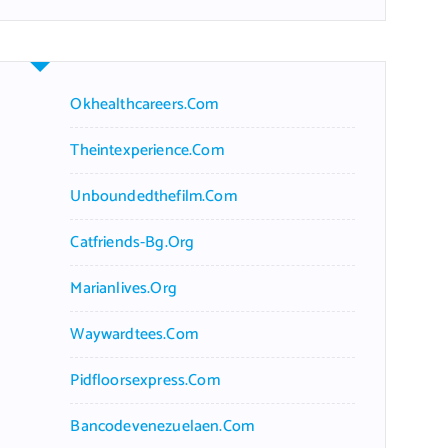
r
c
h
f
Okhealthcareers.com
o
r
Theintexperience.com
:
Unboundedthefilm.com
Catfriends-Bg.org
Marianlives.org
Waywardtees.com
Pidfloorsexpress.com
Bancodevenezuelaen.com