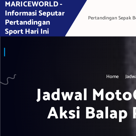
MARICEWORLD -
S
k
Informasi Seputar
Pertandingan Sepak B
i
Pertandingan
p
Sport Hari Ini
t
o
c
o
n
t
Home
Jadw
e
Jadwal MotoG
n
t
Aksi Balap