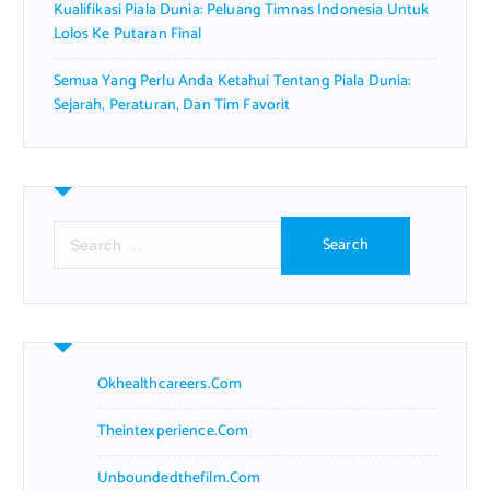
Kualifikasi Piala Dunia: Peluang Timnas Indonesia Untuk
Lolos Ke Putaran Final
Semua Yang Perlu Anda Ketahui Tentang Piala Dunia:
Sejarah, Peraturan, Dan Tim Favorit
S
e
a
r
c
h
f
Okhealthcareers.com
o
r
Theintexperience.com
:
Unboundedthefilm.com