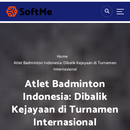
S
k
i
p
t
o
c
o
n
Home
t
Atlet Badminton Indonesia: Dibalik Kejayaan di Turnamen
e
Internasional
n
Atlet Badminton
t
Indonesia: Dibalik
Kejayaan di Turnamen
Internasional