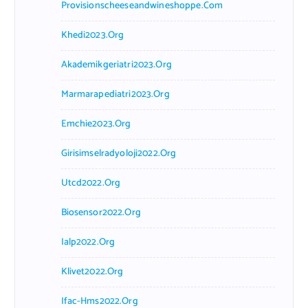
Provisionscheeseandwineshoppe.com
Khedi2023.org
Akademikgeriatri2023.org
Marmarapediatri2023.org
Emchie2023.org
Girisimselradyoloji2022.org
Utcd2022.org
Biosensor2022.org
Ialp2022.org
Klivet2022.org
Ifac-Hms2022.org