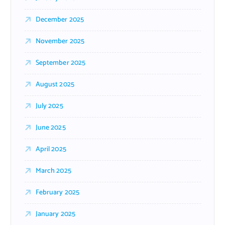
December 2025
November 2025
September 2025
August 2025
July 2025
June 2025
April 2025
March 2025
February 2025
January 2025