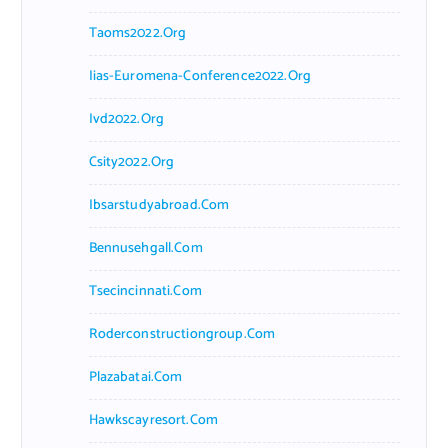
Taoms2022.org
Iias-Euromena-Conference2022.org
Ivd2022.org
Csity2022.org
Ibsarstudyabroad.com
Bennusehgall.com
Tsecincinnati.com
Roderconstructiongroup.com
Plazabatai.com
Hawkscayresort.com