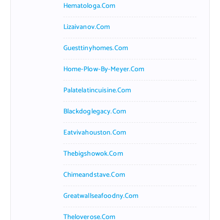
Hematologa.com
Lizaivanov.com
Guesttinyhomes.com
Home-Plow-By-Meyer.com
Palatelatincuisine.com
Blackdoglegacy.com
Eatvivahouston.com
Thebigshowok.com
Chimeandstave.com
Greatwallseafoodny.com
Theloverose.com