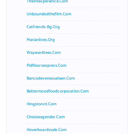
Theintexperience.com
:
Unboundedthefilm.com
Catfriends-Bg.org
Marianlives.org
Waywardtees.com
Pidfloorsexpress.com
Bancodevenezuelaen.com
Bettermoodfoodcorporation.com
Hingstonnt.com
Chooseagender.com
Hoverboardssale.com