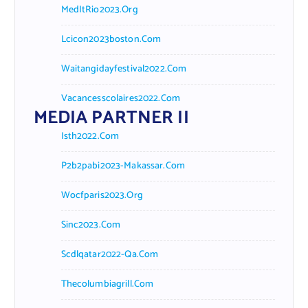
MedItRio2023.org
Lcicon2023boston.com
Waitangidayfestival2022.com
Vacancesscolaires2022.com
MEDIA PARTNER II
Isth2022.com
P2b2pabi2023-Makassar.com
Wocfparis2023.org
Sinc2023.com
Scdlqatar2022-Qa.com
Thecolumbiagrill.com