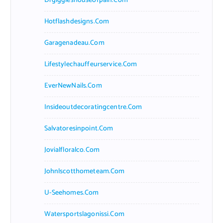
Drgiggleshouseofpain.com
Hotflashdesigns.com
Garagenadeau.com
Lifestylechauffeurservice.com
EverNewNails.com
Insideoutdecoratingcentre.com
Salvatoresinpoint.com
Jovialfloralco.com
Johnlscotthometeam.com
U-Seehomes.com
Watersportslagonissi.com