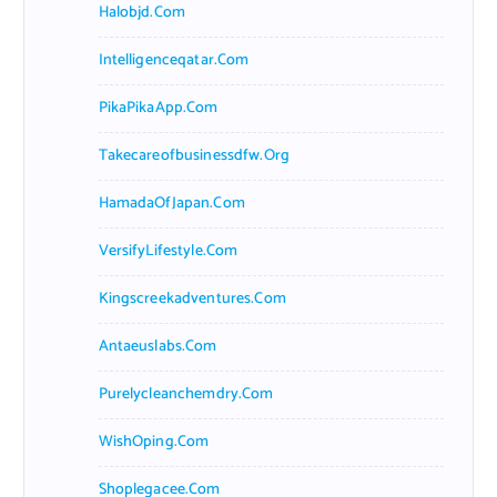
Halobjd.com
Intelligenceqatar.com
PikaPikaApp.com
Takecareofbusinessdfw.org
HamadaOfJapan.com
VersifyLifestyle.com
Kingscreekadventures.com
Antaeuslabs.com
Purelycleanchemdry.com
WishOping.com
Shoplegacee.com