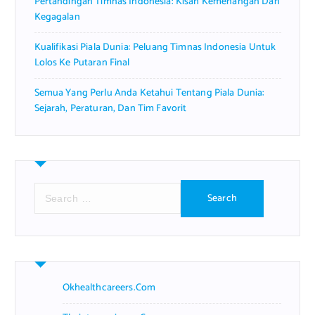
Pertandingan Timnas Indonesia: Kisah Kemenangan Dan
Kegagalan
Kualifikasi Piala Dunia: Peluang Timnas Indonesia Untuk
Lolos Ke Putaran Final
Semua Yang Perlu Anda Ketahui Tentang Piala Dunia:
Sejarah, Peraturan, Dan Tim Favorit
S
e
a
r
c
h
f
Okhealthcareers.com
o
r