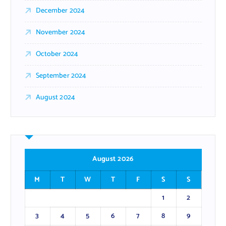
December 2024
November 2024
October 2024
September 2024
August 2024
August 2026
M
T
W
T
F
S
S
1
2
3
4
5
6
7
8
9