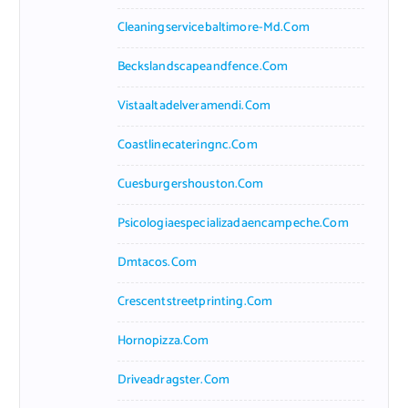
Cleaningservicebaltimore-Md.com
Beckslandscapeandfence.com
Vistaaltadelveramendi.com
Coastlinecateringnc.com
Cuesburgershouston.com
Psicologiaespecializadaencampeche.com
Dmtacos.com
Crescentstreetprinting.com
Hornopizza.com
Driveadragster.com