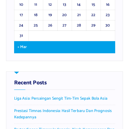
10
11
12
13
14
15
16
17
18
19
20
21
22
23
24
25
26
27
28
29
30
31
« Mar
Recent Posts
Liga Asia: Persaingan Sengit Tim-Tim Sepak Bola Asia
Prestasi Timnas Indonesia: Hasil Terbaru Dan Prognosis
Kedepannya