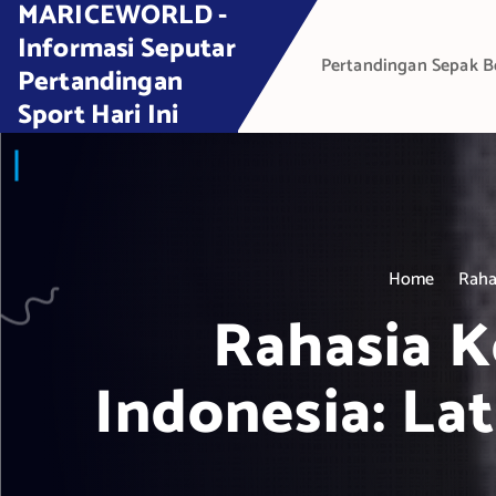
MARICEWORLD -
S
k
Informasi Seputar
Pertandingan Sepak B
i
Pertandingan
p
Sport Hari Ini
t
o
c
o
n
t
Home
Raha
e
Rahasia K
n
t
Indonesia: La