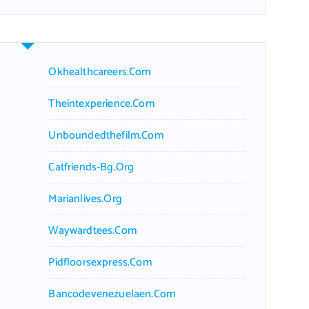
r
c
h
f
Okhealthcareers.com
o
r
Theintexperience.com
:
Unboundedthefilm.com
Catfriends-Bg.org
Marianlives.org
Waywardtees.com
Pidfloorsexpress.com
Bancodevenezuelaen.com