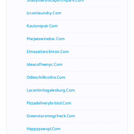
Shadyoaksrockportrvpark.com
Jccoinlaundry.com
Kautorepair.com
Marjaeswinebar.com
Elmazatlanclinton.com
Ideacoffeenyc.com
Odieschillicothe.com
Lacantinitagalesburg.com
Pizzadeliverybristol.com
Greenstarsmogcheck.com
Happypawspl.com