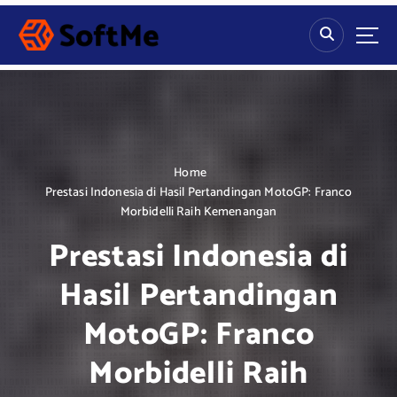
S
k
i
p
t
o
c
o
n
Home
t
Prestasi Indonesia di Hasil Pertandingan MotoGP: Franco
e
Morbidelli Raih Kemenangan
n
Prestasi Indonesia di
t
Hasil Pertandingan
MotoGP: Franco
Morbidelli Raih