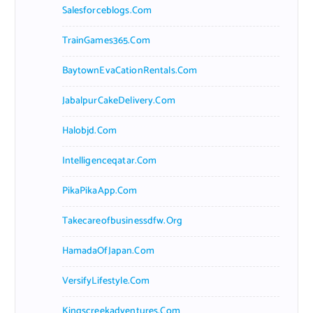
Salesforceblogs.com
TrainGames365.com
BaytownEvaCationRentals.com
JabalpurCakeDelivery.com
Halobjd.com
Intelligenceqatar.com
PikaPikaApp.com
Takecareofbusinessdfw.org
HamadaOfJapan.com
VersifyLifestyle.com
Kingscreekadventures.com