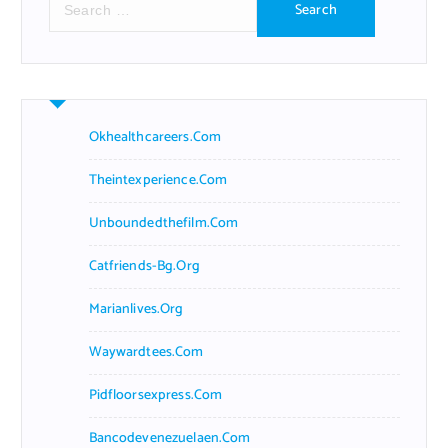
e
a
r
c
h
f
Okhealthcareers.com
o
r
Theintexperience.com
:
Unboundedthefilm.com
Catfriends-Bg.org
Marianlives.org
Waywardtees.com
Pidfloorsexpress.com
Bancodevenezuelaen.com