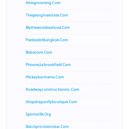
Alvisgrooming.com
Thegeorginaestate.com
Blythewoodseafood.com
Paolosdelibangkok.com
Bobacove.com
Phoone24brookfield.com
Mickeybarmama.com
Roadwayconstructioninc.com
Shopdragonflyboutique.com
Sportszilla.org
Batchprovisionsbar.com