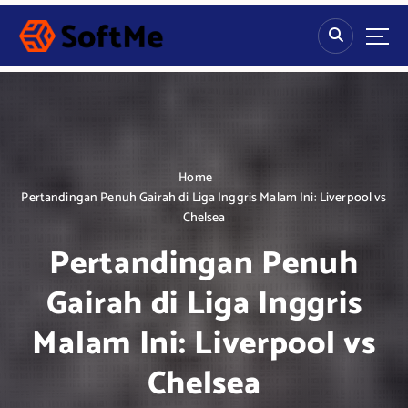
S
k
i
p
t
o
c
o
n
Home
t
Pertandingan Penuh Gairah di Liga Inggris Malam Ini: Liverpool vs
e
Chelsea
n
Pertandingan Penuh
t
Gairah di Liga Inggris
Malam Ini: Liverpool vs
Chelsea