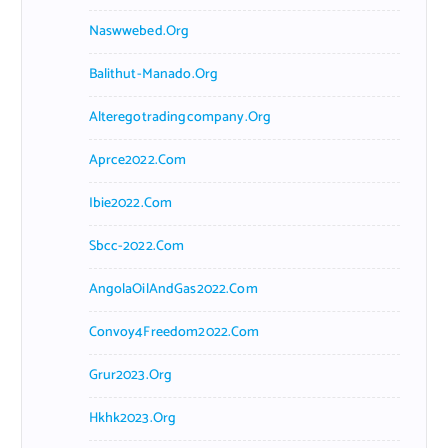
Naswwebed.org
Balithut-Manado.org
Alteregotradingcompany.org
Aprce2022.com
Ibie2022.com
Sbcc-2022.com
AngolaOilAndGas2022.com
Convoy4Freedom2022.com
Grur2023.org
Hkhk2023.org