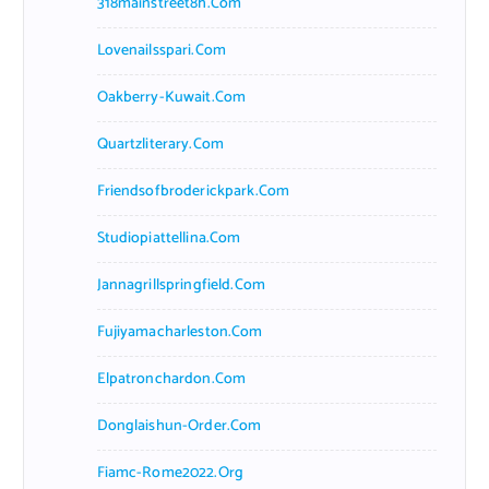
318mainstreet8h.com
Lovenailsspari.com
Oakberry-Kuwait.com
Quartzliterary.com
Friendsofbroderickpark.com
Studiopiattellina.com
Jannagrillspringfield.com
Fujiyamacharleston.com
Elpatronchardon.com
Donglaishun-Order.com
Fiamc-Rome2022.org