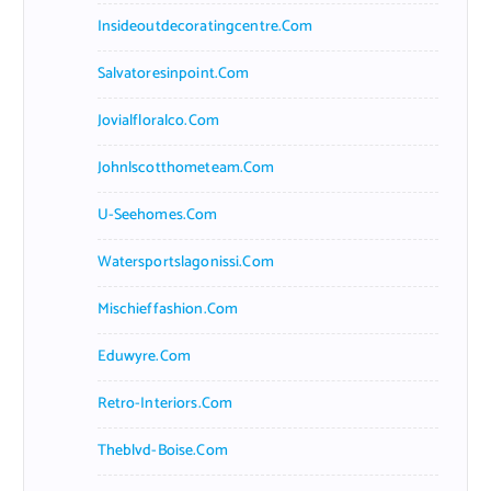
Insideoutdecoratingcentre.com
Salvatoresinpoint.com
Jovialfloralco.com
Johnlscotthometeam.com
U-Seehomes.com
Watersportslagonissi.com
Mischieffashion.com
Eduwyre.com
Retro-Interiors.com
Theblvd-Boise.com