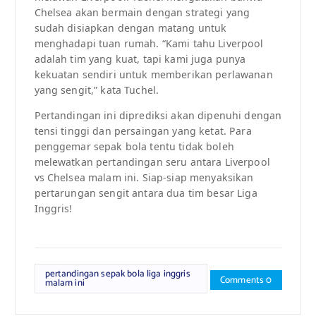
Chelsea akan bermain dengan strategi yang
sudah disiapkan dengan matang untuk
menghadapi tuan rumah. “Kami tahu Liverpool
adalah tim yang kuat, tapi kami juga punya
kekuatan sendiri untuk memberikan perlawanan
yang sengit,” kata Tuchel.
Pertandingan ini diprediksi akan dipenuhi dengan
tensi tinggi dan persaingan yang ketat. Para
penggemar sepak bola tentu tidak boleh
melewatkan pertandingan seru antara Liverpool
vs Chelsea malam ini. Siap-siap menyaksikan
pertarungan sengit antara dua tim besar Liga
Inggris!
pertandingan sepak bola liga inggris
Comments 0
malam ini