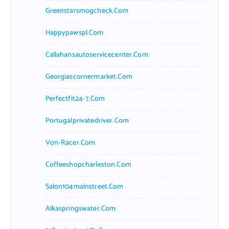
Greenstarsmogcheck.com
Happypawspl.com
Callahansautoservicecenter.com
Georgiascornermarket.com
Perfectfit24-7.com
Portugalprivatedriver.com
Von-Racer.com
Coffeeshopcharleston.com
Salon104mainstreet.com
Alkaspringswater.com