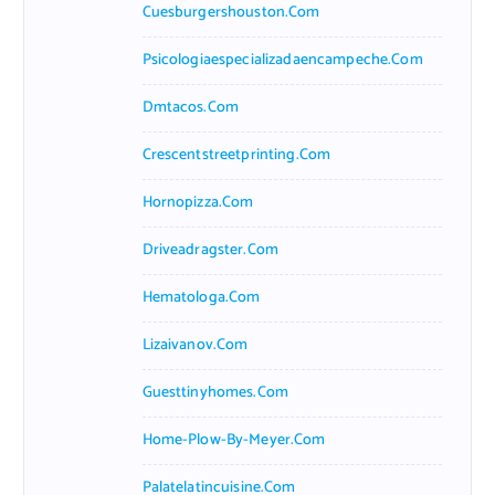
Cuesburgershouston.com
Psicologiaespecializadaencampeche.com
Dmtacos.com
Crescentstreetprinting.com
Hornopizza.com
Driveadragster.com
Hematologa.com
Lizaivanov.com
Guesttinyhomes.com
Home-Plow-By-Meyer.com
Palatelatincuisine.com