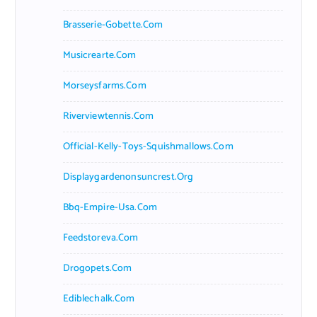
Brasserie-Gobette.com
Musicrearte.com
Morseysfarms.com
Riverviewtennis.com
Official-Kelly-Toys-Squishmallows.com
Displaygardenonsuncrest.org
Bbq-Empire-Usa.com
Feedstoreva.com
Drogopets.com
Ediblechalk.com