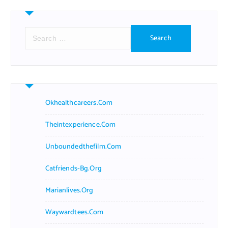
S
e
a
r
c
h
f
Okhealthcareers.com
o
r
Theintexperience.com
:
Unboundedthefilm.com
Catfriends-Bg.org
Marianlives.org
Waywardtees.com