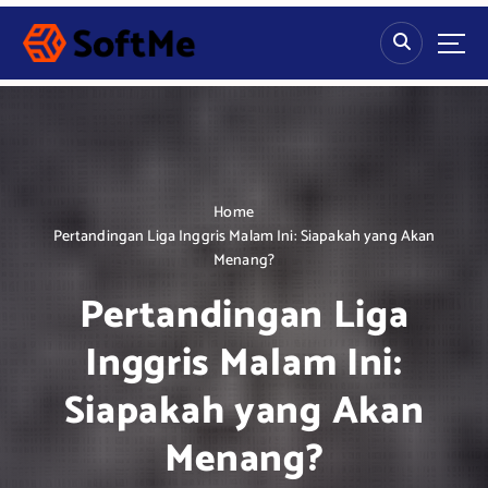
S
k
i
p
t
o
c
o
n
Home
t
Pertandingan Liga Inggris Malam Ini: Siapakah yang Akan
e
Menang?
n
Pertandingan Liga
t
Inggris Malam Ini:
Siapakah yang Akan
Menang?