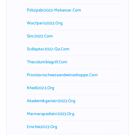
P2b2pabi2023-Makassar.com
Wocfparis2023.org
Sinc2023.com
Scdlqatar2022-Qa.com
Thecolumbiagrill.com
Provisionscheeseandwineshoppe.com
Khedi2023.org
Akademikgeriatri2023.org
Marmarapediatri2023.org
Emchie2023.org