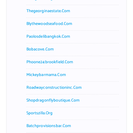
Thegeorginaestate.com
Blythewoodseafood.com
Paolosdelibangkok.com
Bobacove.com
Phoone24brookfield.com
Mickeybarmama.com
Roadwayconstructioninc.com
Shopdragonflyboutique.com
Sportszilla.org
Batchprovisionsbar.com