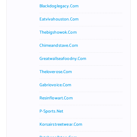
Blackdoglegacy.com
Eatvivahouston.com
Thebigshowok.com
Chimeandstave.com
Greatwallseafoodny.com
Theloverose.com
Gabriovoice.com
Resinflowart.com
P-Sports.net
Korsairstreetwear.com