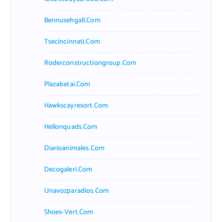
Bennusehgall.com
Tsecincinnati.com
Roderconstructiongroup.com
Plazabatai.com
Hawkscayresort.com
Hellonquads.com
Diarioanimales.com
Decogaleri.com
Unavozparadios.com
Shoes-Vert.com