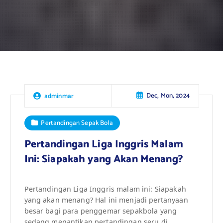
Dec, Mon, 2024
adminmar
Pertandingan Sepak Bola
Pertandingan Liga Inggris Malam
Ini: Siapakah yang Akan Menang?
Pertandingan Liga Inggris malam ini: Siapakah
yang akan menang? Hal ini menjadi pertanyaan
besar bagi para penggemar sepakbola yang
sedang menantikan pertandingan seru di