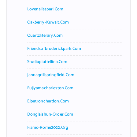
Lovenailsspari.com
Oakberry-Kuwait.com
Quartzliterary.com
Friendsofbroderickpark.com
Studiopiattellina.com
Jannagrillspringfield.com
Fujiyamacharleston.com
Elpatronchardon.com
Donglaishun-Order.com
Fiamc-Rome2022.org