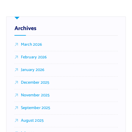
Archives
March 2026
February 2026
January 2026
December 2025
November 2025
September 2025
August 2025