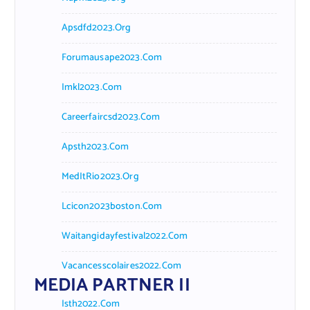
Apsdfd2023.org
Forumausape2023.com
Imkl2023.com
Careerfaircsd2023.com
Apsth2023.com
MedItRio2023.org
Lcicon2023boston.com
Waitangidayfestival2022.com
Vacancesscolaires2022.com
MEDIA PARTNER II
Isth2022.com