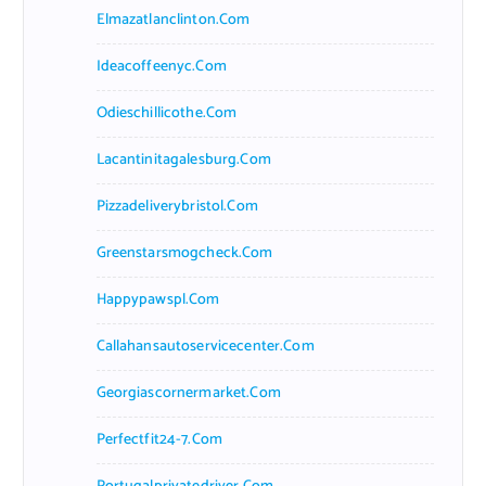
Elmazatlanclinton.com
Ideacoffeenyc.com
Odieschillicothe.com
Lacantinitagalesburg.com
Pizzadeliverybristol.com
Greenstarsmogcheck.com
Happypawspl.com
Callahansautoservicecenter.com
Georgiascornermarket.com
Perfectfit24-7.com