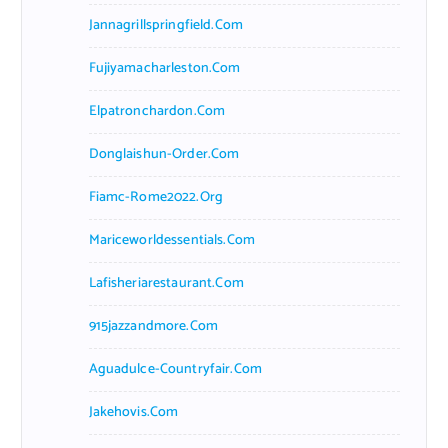
Jannagrillspringfield.com
Fujiyamacharleston.com
Elpatronchardon.com
Donglaishun-Order.com
Fiamc-Rome2022.org
Mariceworldessentials.com
Lafisheriarestaurant.com
915jazzandmore.com
Aguadulce-Countryfair.com
Jakehovis.com