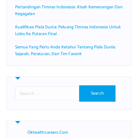
Pertandingan Timnas Indonesia: Kisah Kemenangan Dan
Kegagalan
Kualifikasi Piala Dunia: Peluang Timnas Indonesia Untuk
Lolos Ke Putaran Final
Semua Yang Perlu Anda Ketahui Tentang Piala Dunia:
Sejarah, Peraturan, Dan Tim Favorit
S
e
a
r
c
h
f
Okhealthcareers.com
o