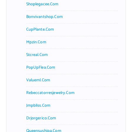
Shoplegacee.com
Bonvivantshop.com
CupPlante.com
Mpzin.com
Stcreal.com
PopUpFlea.com
Valueml.com
Rebeccatorresjewelry.com
Jmpbliss.com
Drjorgerico.com
Queensushipa.com