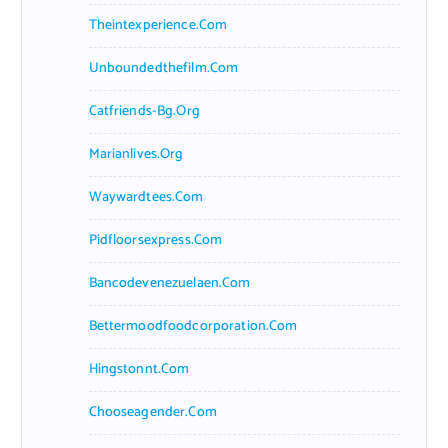
r
Theintexperience.com
:
Unboundedthefilm.com
Catfriends-Bg.org
Marianlives.org
Waywardtees.com
Pidfloorsexpress.com
Bancodevenezuelaen.com
Bettermoodfoodcorporation.com
Hingstonnt.com
Chooseagender.com