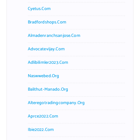
Cyetus.com
Bradfordshops.com
Almadenranchsanjose.com
Advocatevijay.com
Adlibilimler2023.com
Naswwebed.org
Balithut-Manado.org
Alteregotradingcompany.org
Aprce2022.com
Ibie2022.com