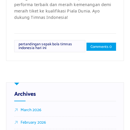
performa terbaik dan meraih kemenangan demi
meraih tiket ke kualifikasi Piala Dunia. Ayo
dukung Timnas Indonesia!
pertandingan sepak bola timnas
Comments 0
indonesia hari ini
Archives
March 2026
February 2026