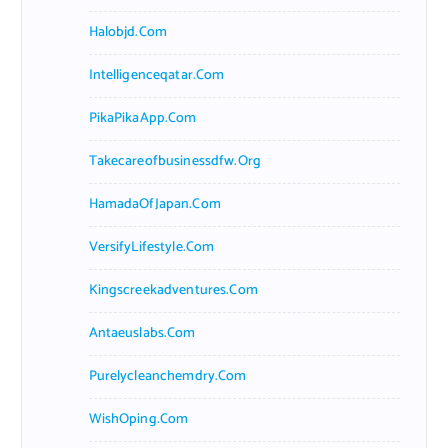
Halobjd.com
Intelligenceqatar.com
PikaPikaApp.com
Takecareofbusinessdfw.org
HamadaOfJapan.com
VersifyLifestyle.com
Kingscreekadventures.com
Antaeuslabs.com
Purelycleanchemdry.com
WishOping.com