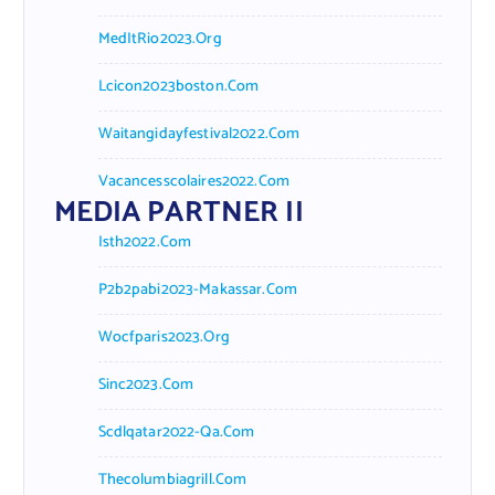
MedItRio2023.org
Lcicon2023boston.com
Waitangidayfestival2022.com
Vacancesscolaires2022.com
MEDIA PARTNER II
Isth2022.com
P2b2pabi2023-Makassar.com
Wocfparis2023.org
Sinc2023.com
Scdlqatar2022-Qa.com
Thecolumbiagrill.com