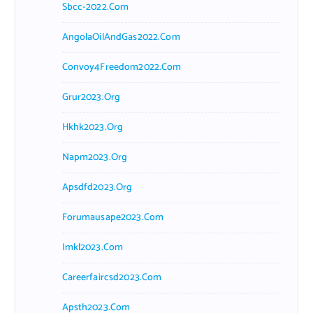
Sbcc-2022.com
AngolaOilAndGas2022.com
Convoy4Freedom2022.com
Grur2023.org
Hkhk2023.org
Napm2023.org
Apsdfd2023.org
Forumausape2023.com
Imkl2023.com
Careerfaircsd2023.com
Apsth2023.com