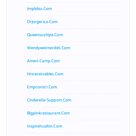
Jmpbliss.com
Drjorgerico.com
Queensushipa.com
Wendyweimerdds.com
Ameri-Camp.com
Hrsreceivables.com
Empconst1.com
Cinderella-Support.com
Bigpinkrestaurant.com
Inspirehuahin.com