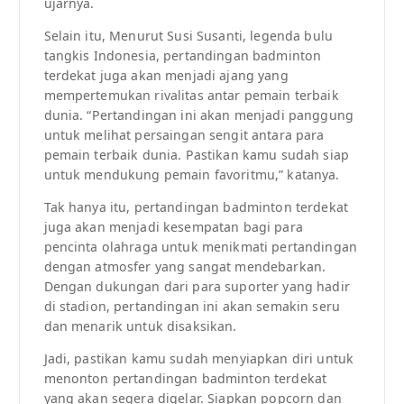
ujarnya.
Selain itu, Menurut Susi Susanti, legenda bulu
tangkis Indonesia, pertandingan badminton
terdekat juga akan menjadi ajang yang
mempertemukan rivalitas antar pemain terbaik
dunia. “Pertandingan ini akan menjadi panggung
untuk melihat persaingan sengit antara para
pemain terbaik dunia. Pastikan kamu sudah siap
untuk mendukung pemain favoritmu,” katanya.
Tak hanya itu, pertandingan badminton terdekat
juga akan menjadi kesempatan bagi para
pencinta olahraga untuk menikmati pertandingan
dengan atmosfer yang sangat mendebarkan.
Dengan dukungan dari para suporter yang hadir
di stadion, pertandingan ini akan semakin seru
dan menarik untuk disaksikan.
Jadi, pastikan kamu sudah menyiapkan diri untuk
menonton pertandingan badminton terdekat
yang akan segera digelar. Siapkan popcorn dan