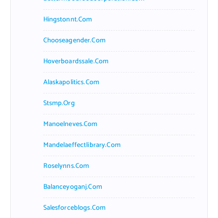
Hingstonnt.com
Chooseagender.com
Hoverboardssale.com
Alaskapolitics.com
Stsmp.org
Manoelneves.com
Mandelaeffectlibrary.com
Roselynns.com
Balanceyoganj.com
Salesforceblogs.com