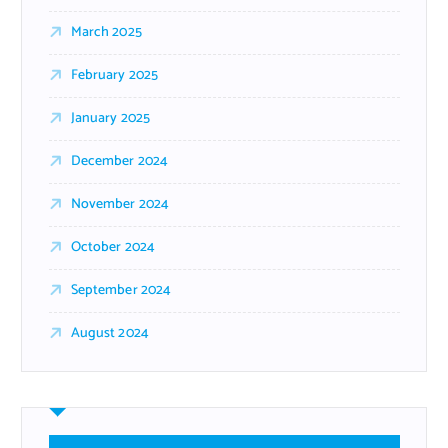
March 2025
February 2025
January 2025
December 2024
November 2024
October 2024
September 2024
August 2024