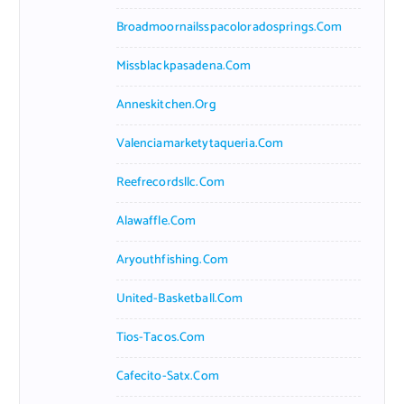
Broadmoornailsspacoloradosprings.com
Missblackpasadena.com
Anneskitchen.org
Valenciamarketytaqueria.com
Reefrecordsllc.com
Alawaffle.com
Aryouthfishing.com
United-Basketball.com
Tios-Tacos.com
Cafecito-Satx.com