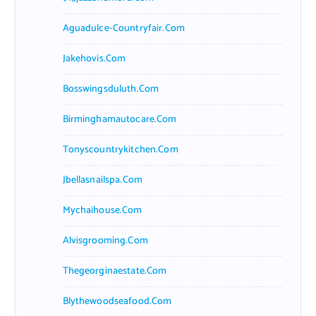
Aguadulce-Countryfair.com
Jakehovis.com
Bosswingsduluth.com
Birminghamautocare.com
Tonyscountrykitchen.com
Jbellasnailspa.com
Mychaihouse.com
Alvisgrooming.com
Thegeorginaestate.com
Blythewoodseafood.com