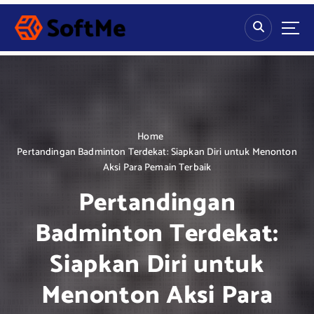
S
k
i
p
t
o
c
o
n
Home
t
Pertandingan Badminton Terdekat: Siapkan Diri untuk Menonton
e
Aksi Para Pemain Terbaik
n
Pertandingan
t
Badminton Terdekat:
Siapkan Diri untuk
Menonton Aksi Para