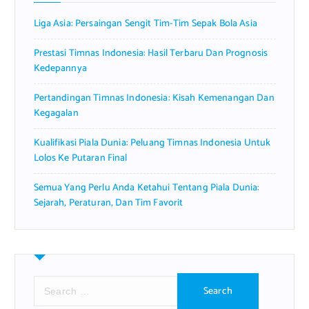
Liga Asia: Persaingan Sengit Tim-Tim Sepak Bola Asia
Prestasi Timnas Indonesia: Hasil Terbaru Dan Prognosis
Kedepannya
Pertandingan Timnas Indonesia: Kisah Kemenangan Dan
Kegagalan
Kualifikasi Piala Dunia: Peluang Timnas Indonesia Untuk
Lolos Ke Putaran Final
Semua Yang Perlu Anda Ketahui Tentang Piala Dunia:
Sejarah, Peraturan, Dan Tim Favorit
S
e