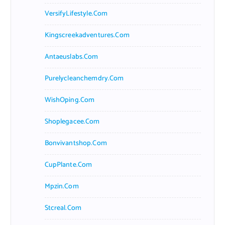
VersifyLifestyle.com
Kingscreekadventures.com
Antaeuslabs.com
Purelycleanchemdry.com
WishOping.com
Shoplegacee.com
Bonvivantshop.com
CupPlante.com
Mpzin.com
Stcreal.com