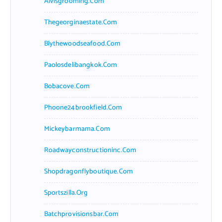
Alvisgrooming.com
Thegeorginaestate.com
Blythewoodseafood.com
Paolosdelibangkok.com
Bobacove.com
Phoone24brookfield.com
Mickeybarmama.com
Roadwayconstructioninc.com
Shopdragonflyboutique.com
Sportszilla.org
Batchprovisionsbar.com