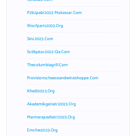
P2b2pabi2023-Makassar.com
Wocfparis2023.org
Sinc2023.com
Scdlqatar2022-Qa.com
Thecolumbiagrill.com
Provisionscheeseandwineshoppe.com
Khedi2023.org
Akademikgeriatri2023.org
Marmarapediatri2023.org
Emchie2023.org