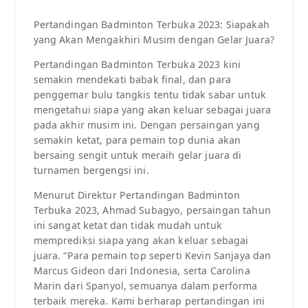
Pertandingan Badminton Terbuka 2023: Siapakah
yang Akan Mengakhiri Musim dengan Gelar Juara?
Pertandingan Badminton Terbuka 2023 kini
semakin mendekati babak final, dan para
penggemar bulu tangkis tentu tidak sabar untuk
mengetahui siapa yang akan keluar sebagai juara
pada akhir musim ini. Dengan persaingan yang
semakin ketat, para pemain top dunia akan
bersaing sengit untuk meraih gelar juara di
turnamen bergengsi ini.
Menurut Direktur Pertandingan Badminton
Terbuka 2023, Ahmad Subagyo, persaingan tahun
ini sangat ketat dan tidak mudah untuk
memprediksi siapa yang akan keluar sebagai
juara. “Para pemain top seperti Kevin Sanjaya dan
Marcus Gideon dari Indonesia, serta Carolina
Marin dari Spanyol, semuanya dalam performa
terbaik mereka. Kami berharap pertandingan ini