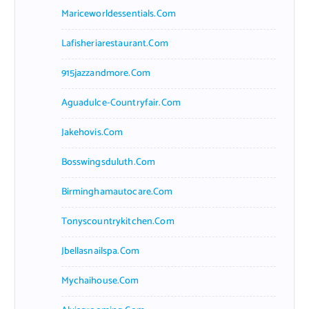
Mariceworldessentials.com
Lafisheriarestaurant.com
915jazzandmore.com
Aguadulce-Countryfair.com
Jakehovis.com
Bosswingsduluth.com
Birminghamautocare.com
Tonyscountrykitchen.com
Jbellasnailspa.com
Mychaihouse.com