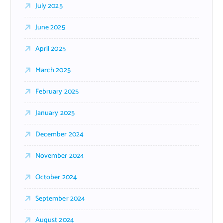
July 2025
June 2025
April 2025
March 2025
February 2025
January 2025
December 2024
November 2024
October 2024
September 2024
August 2024