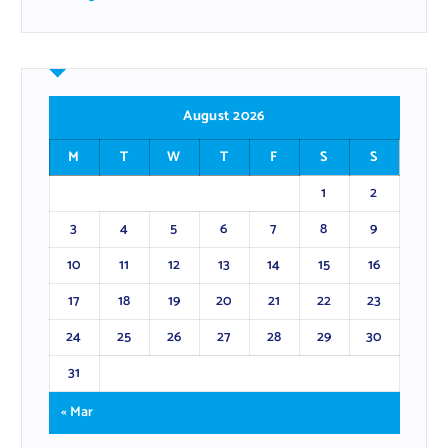
August 2026
M
T
W
T
F
S
S
1
2
3
4
5
6
7
8
9
10
11
12
13
14
15
16
17
18
19
20
21
22
23
24
25
26
27
28
29
30
31
« Mar