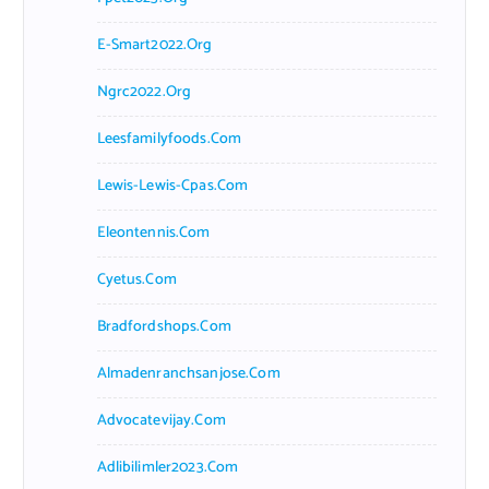
E-Smart2022.org
Ngrc2022.org
Leesfamilyfoods.com
Lewis-Lewis-Cpas.com
Eleontennis.com
Cyetus.com
Bradfordshops.com
Almadenranchsanjose.com
Advocatevijay.com
Adlibilimler2023.com