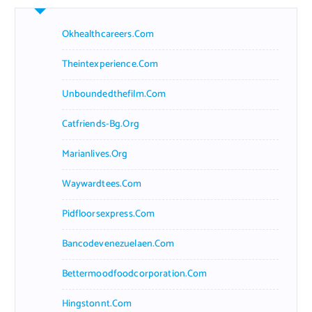
h
f
Okhealthcareers.com
o
r
Theintexperience.com
:
Unboundedthefilm.com
Catfriends-Bg.org
Marianlives.org
Waywardtees.com
Pidfloorsexpress.com
Bancodevenezuelaen.com
Bettermoodfoodcorporation.com
Hingstonnt.com