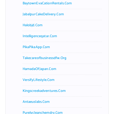
BaytownEvaCationRentals.com
JabalpurCakeDelivery.com
Halobjd.com
Intelligenceqatar.com
PikaPikaApp.com
Takecareofbusinessdfw.org
HamadaOfJapan.com
VersifyLifestyle.com
Kingscreekadventures.com
Antaeuslabs.com
Purelycleanchemdry.com