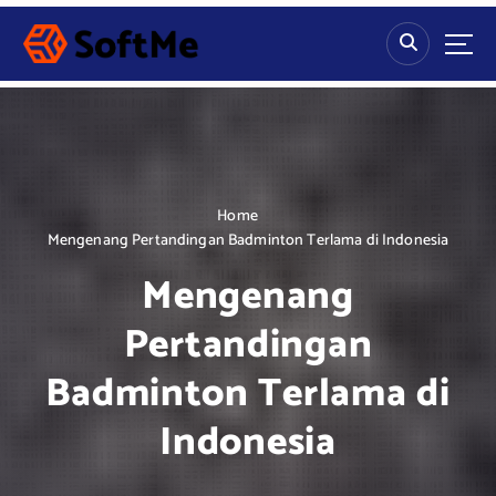
S
k
i
p
t
o
c
o
n
Home
t
Mengenang Pertandingan Badminton Terlama di Indonesia
e
Mengenang
n
t
Pertandingan
Badminton Terlama di
Indonesia