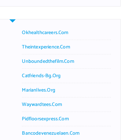
r
c
h
f
Okhealthcareers.com
o
r
Theintexperience.com
:
Unboundedthefilm.com
Catfriends-Bg.org
Marianlives.org
Waywardtees.com
Pidfloorsexpress.com
Bancodevenezuelaen.com