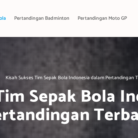
ola
Pertandingan Badminton
Pertandingan Moto GP
Kisah Sukses Tim Sepak Bola Indonesia dalam Pertandingan 
Tim Sepak Bola I
rtandingan Terb