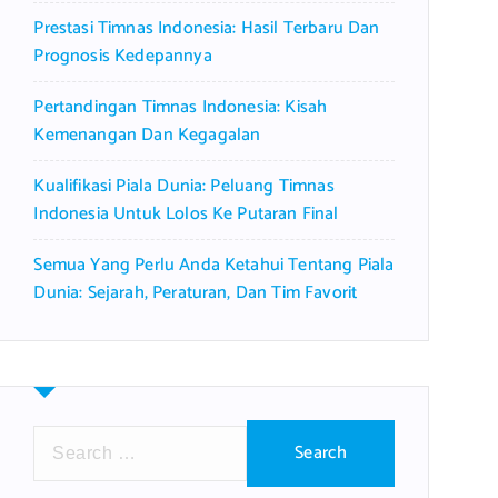
Prestasi Timnas Indonesia: Hasil Terbaru Dan
Prognosis Kedepannya
Pertandingan Timnas Indonesia: Kisah
Kemenangan Dan Kegagalan
Kualifikasi Piala Dunia: Peluang Timnas
Indonesia Untuk Lolos Ke Putaran Final
Semua Yang Perlu Anda Ketahui Tentang Piala
Dunia: Sejarah, Peraturan, Dan Tim Favorit
S
e
a