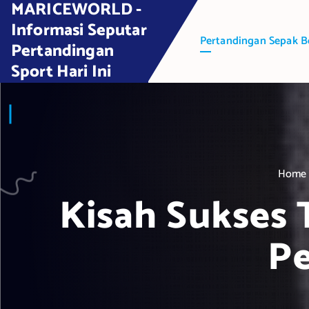
MARICEWORLD -
S
k
Informasi Seputar
Pertandingan Sepak B
i
Pertandingan
p
Sport Hari Ini
t
o
c
o
n
t
Home
e
Kisah Sukses 
n
t
Pe