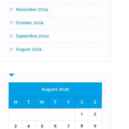
November 2024
October 2024
September 2024
August 2024
August 2026
M
T
W
T
F
S
S
1
2
3
4
5
6
7
8
9