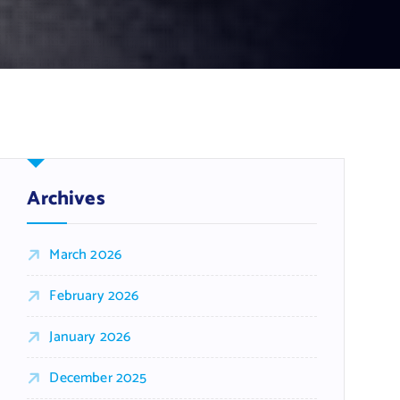
Archives
March 2026
February 2026
January 2026
December 2025