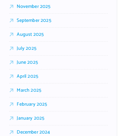
November 2025
September 2025
August 2025
July 2025
June 2025
April 2025
March 2025
February 2025
January 2025
December 2024