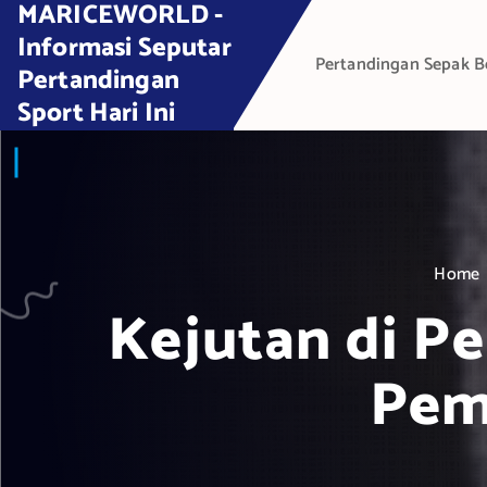
MARICEWORLD -
S
k
Informasi Seputar
Pertandingan Sepak B
i
Pertandingan
p
Sport Hari Ini
t
o
c
o
n
t
Home
e
Kejutan di Pe
n
t
Pema