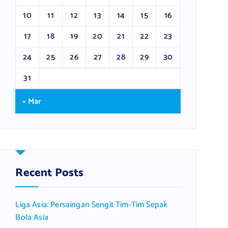
10
11
12
13
14
15
16
17
18
19
20
21
22
23
24
25
26
27
28
29
30
31
« Mar
Recent Posts
Liga Asia: Persaingan Sengit Tim-Tim Sepak
Bola Asia