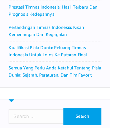
Prestasi Timnas Indonesia: Hasil Terbaru Dan
Prognosis Kedepannya
Pertandingan Timnas Indonesia: Kisah
Kemenangan Dan Kegagalan
Kualifikasi Piala Dunia: Peluang Timnas
Indonesia Untuk Lolos Ke Putaran Final
Semua Yang Perlu Anda Ketahui Tentang Piala
Dunia: Sejarah, Peraturan, Dan Tim Favorit
S
e
a