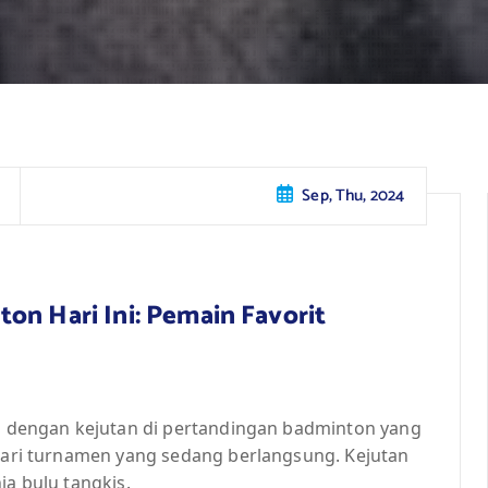
Sep, Thu, 2024
on Hari Ini: Pemain Favorit
an dengan kejutan di pertandingan badminton yang
 dari turnamen yang sedang berlangsung. Kejutan
ia bulu tangkis.