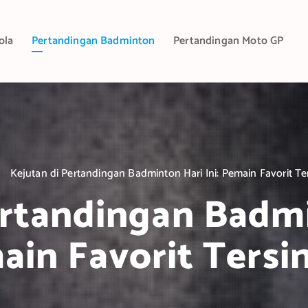
ola
Pertandingan Badminton
Pertandingan Moto GP
Kejutan di Pertandingan Badminton Hari Ini: Pemain Favorit Ter
rtandingan Badmi
in Favorit Tersi