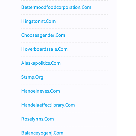
Bettermoodfoodcorporation.com
Hingstonnt.com
Chooseagender.com
Hoverboardssale.com
Alaskapolitics.com
Stsmp.org
Manoelneves.com
Mandelaeffectlibrary.com
Roselynns.com
Balanceyoganj.com