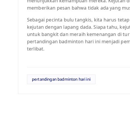
menunjukkan kemampuan mereka. Kejutan di 
memberikan pesan bahwa tidak ada yang musta
Sebagai pecinta bulu tangkis, kita harus t
kejutan dengan lapang dada. Siapa tahu, kejut
untuk bangkit dan meraih kemenangan di tur
pertandingan badminton hari ini menjadi pe
terlibat.
pertandingan badminton hari ini