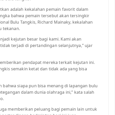
tkan adalah kekalahan pemain favorit dalam
angka bahwa pemain tersebut akan tersingkir
ional Bulu Tangkis, Richard Mainaky, kekalahan
au tekanan.
menjadi kejutan besar bagi kami. Kami akan
idak terjadi di pertandingan selanjutnya,” ujar
memberikan pendapat mereka terkait kejutan ini.
gkis semakin ketat dan tidak ada yang bisa
an bahwa siapa pun bisa menang di lapangan bulu
tegangan dalam dunia olahraga ini,” kata salah
o.
i juga memberikan peluang bagi pemain lain untuk