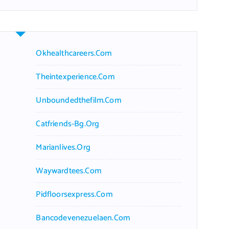
r
c
h
f
Okhealthcareers.com
o
r
Theintexperience.com
:
Unboundedthefilm.com
Catfriends-Bg.org
Marianlives.org
Waywardtees.com
Pidfloorsexpress.com
Bancodevenezuelaen.com