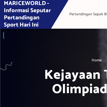
MARICEWORLD -
S
k
Informasi Seputar
Pertandingan Sepak B
i
Pertandingan
p
Sport Hari Ini
t
o
c
o
n
t
Home
e
Kejayaan 
n
t
Olimpiad