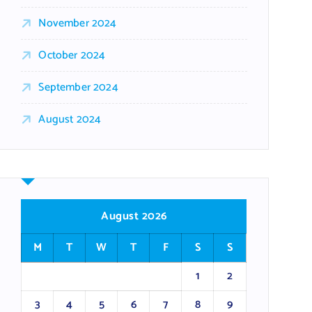
November 2024
October 2024
September 2024
August 2024
August 2026
M
T
W
T
F
S
S
1
2
3
4
5
6
7
8
9