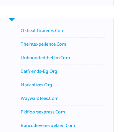
r
c
h
f
Okhealthcareers.com
o
r
Theintexperience.com
:
Unboundedthefilm.com
Catfriends-Bg.org
Marianlives.org
Waywardtees.com
Pidfloorsexpress.com
Bancodevenezuelaen.com