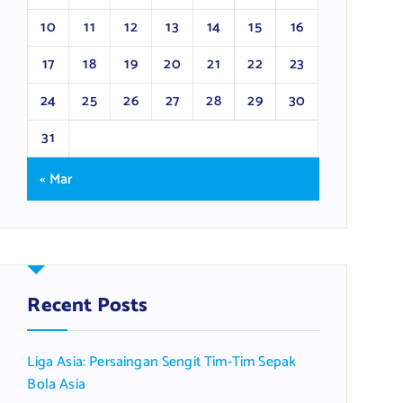
10
11
12
13
14
15
16
17
18
19
20
21
22
23
24
25
26
27
28
29
30
31
« Mar
Recent Posts
Liga Asia: Persaingan Sengit Tim-Tim Sepak
Bola Asia