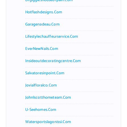
Drgiggleshouseofpain.com
Hotflashdesigns.com
Garagenadeau.com
Lifestylechauffeurservice.com
EverNewNails.com
Insideoutdecoratingcentre.com
Salvatoresinpoint.com
Jovialfloralco.com
Johnlscotthometeam.com
U-Seehomes.com
Watersportslagonissi.com