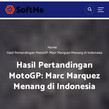
S
k
i
p
t
o
c
o
n
Home
t
Hasil Pertandingan MotoGP: Marc Marquez Menang di Indonesia
e
Hasil Pertandingan
n
t
MotoGP: Marc Marquez
Menang di Indonesia