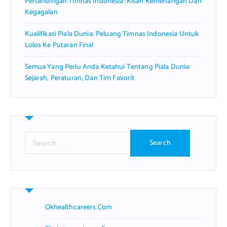
Pertandingan Timnas Indonesia: Kisah Kemenangan Dan
Kegagalan
Kualifikasi Piala Dunia: Peluang Timnas Indonesia Untuk
Lolos Ke Putaran Final
Semua Yang Perlu Anda Ketahui Tentang Piala Dunia:
Sejarah, Peraturan, Dan Tim Favorit
S
e
a
r
c
h
f
Okhealthcareers.com
o
r