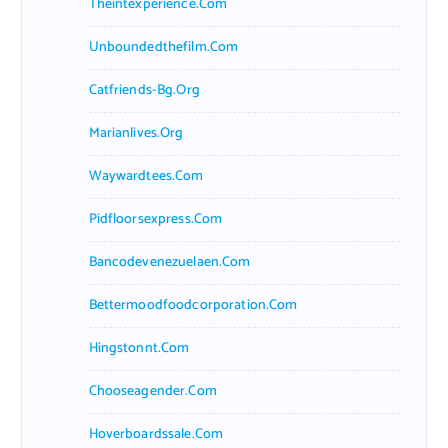
Theintexperience.com
:
Unboundedthefilm.com
Catfriends-Bg.org
Marianlives.org
Waywardtees.com
Pidfloorsexpress.com
Bancodevenezuelaen.com
Bettermoodfoodcorporation.com
Hingstonnt.com
Chooseagender.com
Hoverboardssale.com