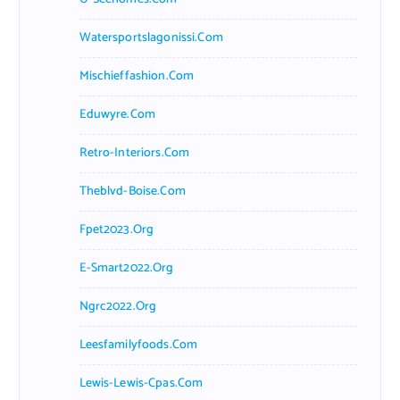
Watersportslagonissi.com
Mischieffashion.com
Eduwyre.com
Retro-Interiors.com
Theblvd-Boise.com
Fpet2023.org
E-Smart2022.org
Ngrc2022.org
Leesfamilyfoods.com
Lewis-Lewis-Cpas.com