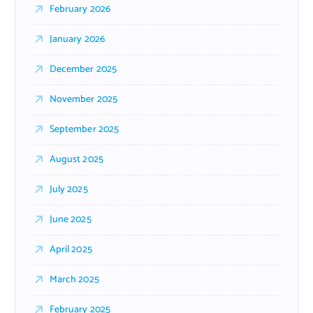
February 2026
January 2026
December 2025
November 2025
September 2025
August 2025
July 2025
June 2025
April 2025
March 2025
February 2025