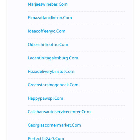
Marjaeswinebar.com
Elmazatlanclinton.com
Ideacoffeenyc.com
Odieschillicothe.com
Lacantinitagalesburg.com
Pizzadeliverybristol.com
Greenstarsmogcheck.com
Happypawspl.com
Callahansautoservicecenter.com
Georgiascornermarket.com
Perfectfit24-7.com