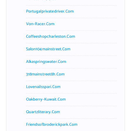
Portugalprivatedriver.com
Von-Racer.com
Coffeeshopcharleston.com
Salon104mainstreet.com
Alkaspringswater.com
318mainstreet8h.com
Lovenailsspari.com
Oakberry-Kuwait.com
Quartzliterary.com
Friendsofbroderickpark.com