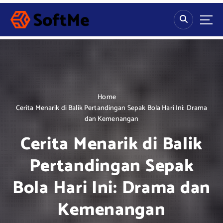
S
k
i
p
t
o
c
o
n
Home
t
Cerita Menarik di Balik Pertandingan Sepak Bola Hari Ini: Drama
e
dan Kemenangan
n
Cerita Menarik di Balik
t
Pertandingan Sepak
Bola Hari Ini: Drama dan
Kemenangan