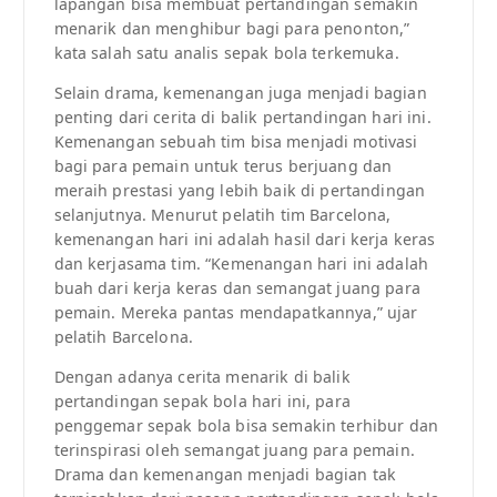
lapangan bisa membuat pertandingan semakin
menarik dan menghibur bagi para penonton,”
kata salah satu analis sepak bola terkemuka.
Selain drama, kemenangan juga menjadi bagian
penting dari cerita di balik pertandingan hari ini.
Kemenangan sebuah tim bisa menjadi motivasi
bagi para pemain untuk terus berjuang dan
meraih prestasi yang lebih baik di pertandingan
selanjutnya. Menurut pelatih tim Barcelona,
kemenangan hari ini adalah hasil dari kerja keras
dan kerjasama tim. “Kemenangan hari ini adalah
buah dari kerja keras dan semangat juang para
pemain. Mereka pantas mendapatkannya,” ujar
pelatih Barcelona.
Dengan adanya cerita menarik di balik
pertandingan sepak bola hari ini, para
penggemar sepak bola bisa semakin terhibur dan
terinspirasi oleh semangat juang para pemain.
Drama dan kemenangan menjadi bagian tak