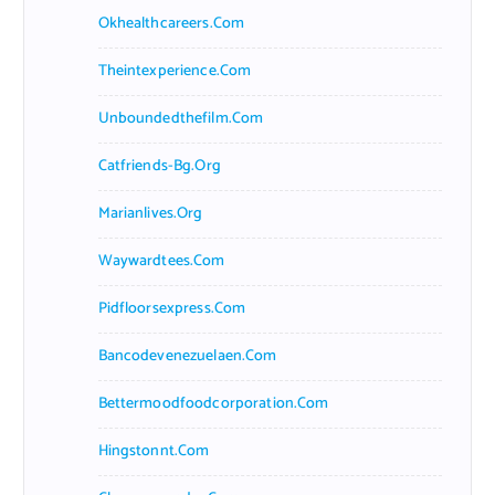
f
Okhealthcareers.com
o
r
Theintexperience.com
:
Unboundedthefilm.com
Catfriends-Bg.org
Marianlives.org
Waywardtees.com
Pidfloorsexpress.com
Bancodevenezuelaen.com
Bettermoodfoodcorporation.com
Hingstonnt.com