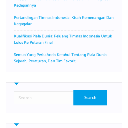
Kedepannya
Pertandingan Timnas Indonesia: Kisah Kemenangan Dan
Kegagalan
Kualifikasi Piala Dunia: Peluang Timnas Indonesia Untuk
Lolos Ke Putaran Final
Semua Yang Perlu Anda Ketahui Tentang Piala Dunia:
Sejarah, Peraturan, Dan Tim Favorit
S
e
a
r
c
h