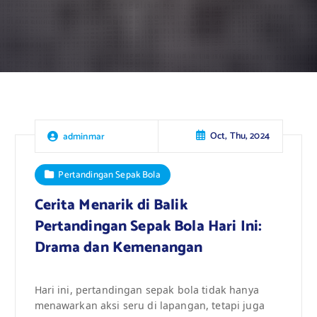
Oct, Thu, 2024
adminmar
Pertandingan Sepak Bola
Cerita Menarik di Balik
Pertandingan Sepak Bola Hari Ini:
Drama dan Kemenangan
Hari ini, pertandingan sepak bola tidak hanya
menawarkan aksi seru di lapangan, tetapi juga