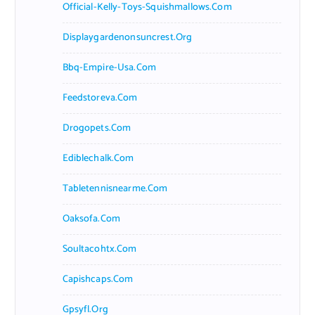
Official-Kelly-Toys-Squishmallows.com
Displaygardenonsuncrest.org
Bbq-Empire-Usa.com
Feedstoreva.com
Drogopets.com
Ediblechalk.com
Tabletennisnearme.com
Oaksofa.com
Soultacohtx.com
Capishcaps.com
Gpsyfl.org