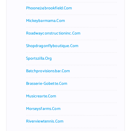
Phoone24brookfield.com
Mickeybarmama.com
Roadwayconstructioninc.com
Shopdragonflyboutique.com
Sportszilla.org
Batchprovisionsbar.com
Brasserie-Gobette.com
Musicrearte.com
Morseysfarms.com
Riverviewtennis.com