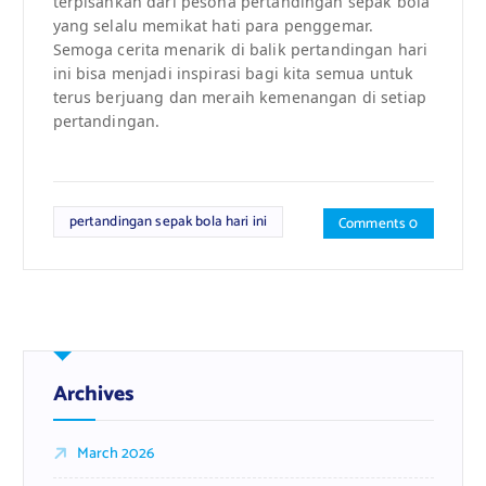
terpisahkan dari pesona pertandingan sepak bola
yang selalu memikat hati para penggemar.
Semoga cerita menarik di balik pertandingan hari
ini bisa menjadi inspirasi bagi kita semua untuk
terus berjuang dan meraih kemenangan di setiap
pertandingan.
pertandingan sepak bola hari ini
Comments 0
Archives
March 2026