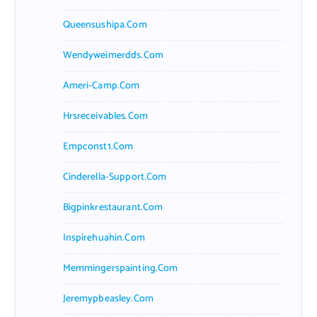
Queensushipa.com
Wendyweimerdds.com
Ameri-Camp.com
Hrsreceivables.com
Empconst1.com
Cinderella-Support.com
Bigpinkrestaurant.com
Inspirehuahin.com
Memmingerspainting.com
Jeremypbeasley.com