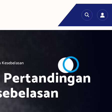
a Kesebelasan
m Pertandingan
sebelasan