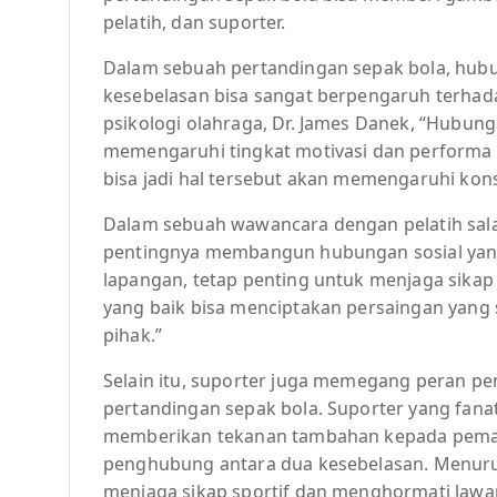
pelatih, dan suporter.
Dalam sebuah pertandingan sepak bola, hu
kesebelasan bisa sangat berpengaruh terhada
psikologi olahraga, Dr. James Danek, “Hubung
memengaruhi tingkat motivasi dan performa 
bisa jadi hal tersebut akan memengaruhi kon
Dalam sebuah wawancara dengan pelatih sala
pentingnya membangun hubungan sosial yang 
lapangan, tetap penting untuk menjaga sikap
yang baik bisa menciptakan persaingan yang
pihak.”
Selain itu, suporter juga memegang peran pe
pertandingan sepak bola. Suporter yang fana
memberikan tekanan tambahan kepada pemain
penghubung antara dua kesebelasan. Menurut 
menjaga sikap sportif dan menghormati law