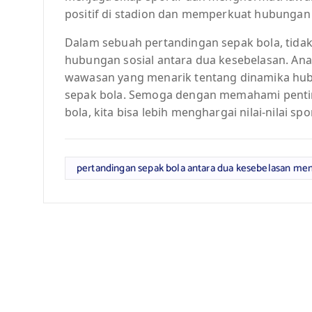
positif di stadion dan memperkuat hubungan 
Dalam sebuah pertandingan sepak bola, tidak h
hubungan sosial antara dua kesebelasan. Anal
wawasan yang menarik tentang dinamika hub
sepak bola. Semoga dengan memahami penti
bola, kita bisa lebih menghargai nilai-nilai spo
pertandingan sepak bola antara dua kesebelasan me