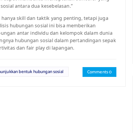
sosial antara dua kesebelasan.”
anya skill dan taktik yang penting, tetapi juga
isis hubungan sosial ini bisa memberikan
ungan antar individu dan kelompok dalam dunia
ngnya hubungan sosial dalam pertandingan sepak
rtivitas dan fair play di lapangan.
nunjukkan bentuk hubungan sosial
Comments 0