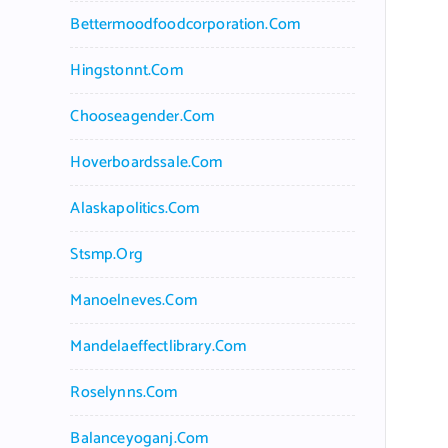
Bettermoodfoodcorporation.com
Hingstonnt.com
Chooseagender.com
Hoverboardssale.com
Alaskapolitics.com
Stsmp.org
Manoelneves.com
Mandelaeffectlibrary.com
Roselynns.com
Balanceyoganj.com