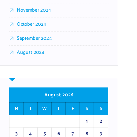
November 2024
October 2024
September 2024
August 2024
August 2026
M
T
W
T
F
S
S
1
2
3
4
5
6
7
8
9