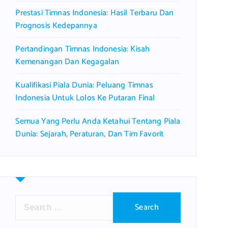
Prestasi Timnas Indonesia: Hasil Terbaru Dan
Prognosis Kedepannya
Pertandingan Timnas Indonesia: Kisah
Kemenangan Dan Kegagalan
Kualifikasi Piala Dunia: Peluang Timnas
Indonesia Untuk Lolos Ke Putaran Final
Semua Yang Perlu Anda Ketahui Tentang Piala
Dunia: Sejarah, Peraturan, Dan Tim Favorit
S
e
a