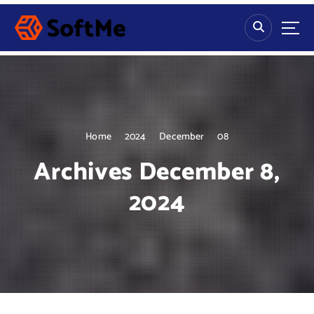
S
k
i
p
t
o
c
o
n
Home
2024
December
08
t
Archives December 8,
e
n
2024
t