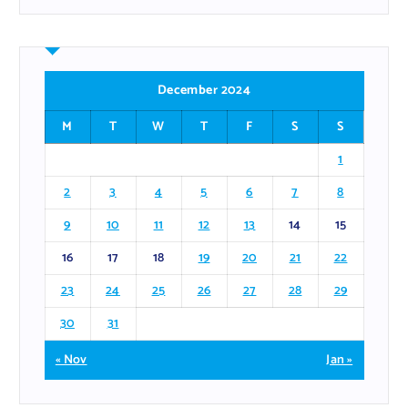
December 2024
M
T
W
T
F
S
S
1
2
3
4
5
6
7
8
9
10
11
12
13
14
15
16
17
18
19
20
21
22
23
24
25
26
27
28
29
30
31
« Nov
Jan »