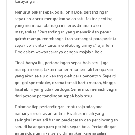
kesayangan.
Menurut pakar sepak bola, John Doe, pertandingan
sepak bola seru merupakan salah satu faktor penting
yang membuat olahraga ini terus diminati oleh
masyarakat. “Pertandingan yang menarik dan penuh
gairah mampu membangkitkan semangat para pecinta
sepak bola untuk terus mendukung timnya,” ujar John
Doe dalam wawancaranya dengan majalah Bola.
Tidak hanya itu, pertandingan sepak bola seru juga
mampu menciptakan momen-momen tak terlupakan
yang akan selalu dikenang oleh para penonton. Seperti
gol-gol spektakuler, drama terkait kartu merah, hingga
hasil akhir yang tidak terduga. Semua itu menjadi bagian
dari pesona pertandingan sepak bola seru.
Dalam setiap pertandingan, tentu saja ada yang
namanya rivalitas antar tim. Rivalitas ini lah yang
seringkali menjadi bahan perdebatan dan perbincangan
seru di kalangan para pecinta sepak bola. Pertandingan
antara dua tim rival selalu dinantikan karena selain