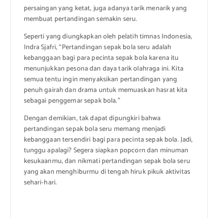
persaingan yang ketat, juga adanya tarik menarik yang
membuat pertandingan semakin seru.
Seperti yang diungkapkan oleh pelatih timnas Indonesia,
Indra Sjafri, “Pertandingan sepak bola seru adalah
kebanggaan bagi para pecinta sepak bola karena itu
menunjukkan pesona dan daya tarik olahraga ini. Kita
semua tentu ingin menyaksikan pertandingan yang
penuh gairah dan drama untuk memuaskan hasrat kita
sebagai penggemar sepak bola.”
Dengan demikian, tak dapat dipungkiri bahwa
pertandingan sepak bola seru memang menjadi
kebanggaan tersendiri bagi para pecinta sepak bola. Jadi,
tunggu apalagi? Segera siapkan popcorn dan minuman
kesukaanmu, dan nikmati pertandingan sepak bola seru
yang akan menghiburmu di tengah hiruk pikuk aktivitas
sehari-hari.