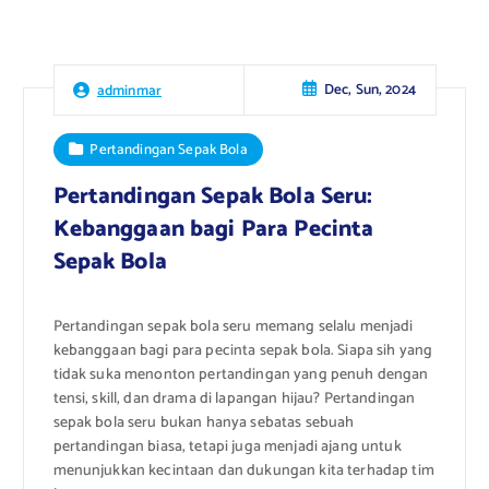
Dec, Sun, 2024
adminmar
Pertandingan Sepak Bola
Pertandingan Sepak Bola Seru:
Kebanggaan bagi Para Pecinta
Sepak Bola
Pertandingan sepak bola seru memang selalu menjadi
kebanggaan bagi para pecinta sepak bola. Siapa sih yang
tidak suka menonton pertandingan yang penuh dengan
tensi, skill, dan drama di lapangan hijau? Pertandingan
sepak bola seru bukan hanya sebatas sebuah
pertandingan biasa, tetapi juga menjadi ajang untuk
menunjukkan kecintaan dan dukungan kita terhadap tim