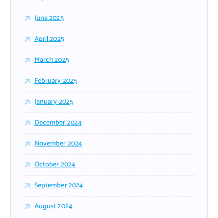
June 2025
April 2025
March 2025
February 2025
January 2025
December 2024
November 2024
October 2024
September 2024
August 2024