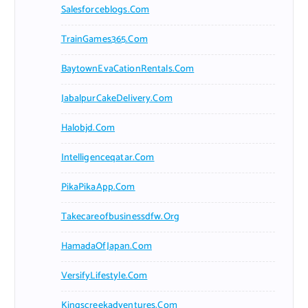
Salesforceblogs.com
TrainGames365.com
BaytownEvaCationRentals.com
JabalpurCakeDelivery.com
Halobjd.com
Intelligenceqatar.com
PikaPikaApp.com
Takecareofbusinessdfw.org
HamadaOfJapan.com
VersifyLifestyle.com
Kingscreekadventures.com