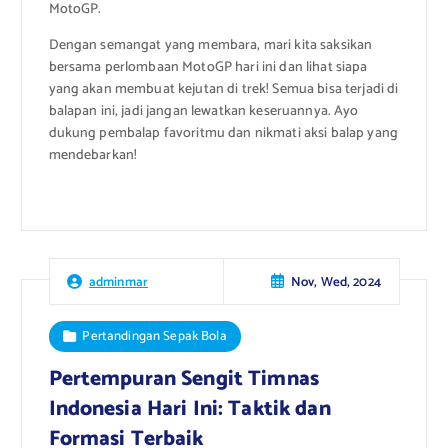
MotoGP.
Dengan semangat yang membara, mari kita saksikan
bersama perlombaan MotoGP hari ini dan lihat siapa
yang akan membuat kejutan di trek! Semua bisa terjadi di
balapan ini, jadi jangan lewatkan keseruannya. Ayo
dukung pembalap favoritmu dan nikmati aksi balap yang
mendebarkan!
Nov, Wed, 2024
adminmar
Pertandingan Sepak Bola
Pertempuran Sengit Timnas
Indonesia Hari Ini: Taktik dan
Formasi Terbaik