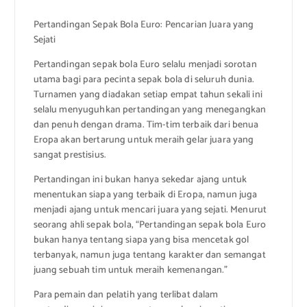
Pertandingan Sepak Bola Euro: Pencarian Juara yang
Sejati
Pertandingan sepak bola Euro selalu menjadi sorotan
utama bagi para pecinta sepak bola di seluruh dunia.
Turnamen yang diadakan setiap empat tahun sekali ini
selalu menyuguhkan pertandingan yang menegangkan
dan penuh dengan drama. Tim-tim terbaik dari benua
Eropa akan bertarung untuk meraih gelar juara yang
sangat prestisius.
Pertandingan ini bukan hanya sekedar ajang untuk
menentukan siapa yang terbaik di Eropa, namun juga
menjadi ajang untuk mencari juara yang sejati. Menurut
seorang ahli sepak bola, “Pertandingan sepak bola Euro
bukan hanya tentang siapa yang bisa mencetak gol
terbanyak, namun juga tentang karakter dan semangat
juang sebuah tim untuk meraih kemenangan.”
Para pemain dan pelatih yang terlibat dalam