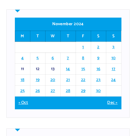
November 2024
M
T
W
T
F
S
S
1
2
3
4
5
6
7
8
9
10
11
12
13
14
15
16
17
18
19
20
21
22
23
24
25
26
27
28
29
30
« Oct
Dec »