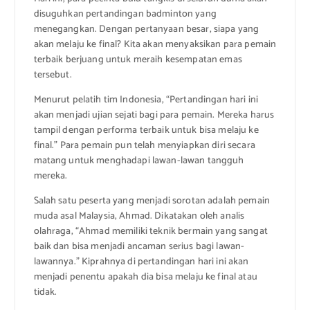
disuguhkan pertandingan badminton yang
menegangkan. Dengan pertanyaan besar, siapa yang
akan melaju ke final? Kita akan menyaksikan para pemain
terbaik berjuang untuk meraih kesempatan emas
tersebut.
Menurut pelatih tim Indonesia, “Pertandingan hari ini
akan menjadi ujian sejati bagi para pemain. Mereka harus
tampil dengan performa terbaik untuk bisa melaju ke
final.” Para pemain pun telah menyiapkan diri secara
matang untuk menghadapi lawan-lawan tangguh
mereka.
Salah satu peserta yang menjadi sorotan adalah pemain
muda asal Malaysia, Ahmad. Dikatakan oleh analis
olahraga, “Ahmad memiliki teknik bermain yang sangat
baik dan bisa menjadi ancaman serius bagi lawan-
lawannya.” Kiprahnya di pertandingan hari ini akan
menjadi penentu apakah dia bisa melaju ke final atau
tidak.