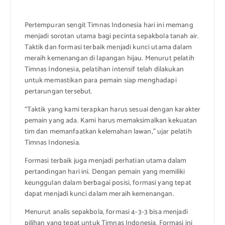
Pertempuran sengit Timnas Indonesia hari ini memang
menjadi sorotan utama bagi pecinta sepakbola tanah air.
Taktik dan formasi terbaik menjadi kunci utama dalam
meraih kemenangan di lapangan hijau. Menurut pelatih
Timnas Indonesia, pelatihan intensif telah dilakukan
untuk memastikan para pemain siap menghadapi
pertarungan tersebut.
“Taktik yang kami terapkan harus sesuai dengan karakter
pemain yang ada. Kami harus memaksimalkan kekuatan
tim dan memanfaatkan kelemahan lawan,” ujar pelatih
Timnas Indonesia.
Formasi terbaik juga menjadi perhatian utama dalam
pertandingan hari ini. Dengan pemain yang memiliki
keunggulan dalam berbagai posisi, formasi yang tepat
dapat menjadi kunci dalam meraih kemenangan.
Menurut analis sepakbola, formasi 4-3-3 bisa menjadi
pilihan yang tepat untuk Timnas Indonesia. Formasi ini