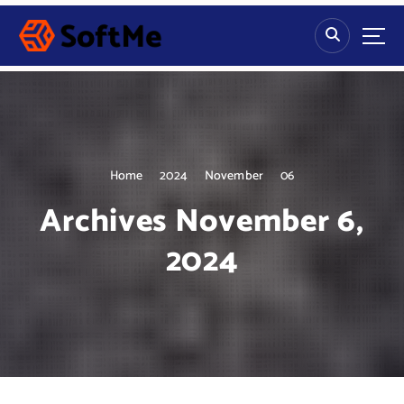
S
k
i
p
t
o
c
o
n
Home
2024
November
06
t
Archives November 6,
e
n
2024
t