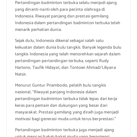
Pertandingan badminton terbuka selalu menjadi ajang
yang dinanti-nanti oleh para pecinta olahraga di
Indonesia. Riwayat panjang dan prestasi gemilang
Indonesia dalam pertandingan badminton terbuka telah
menarik perhatian dunia.
Sejak dulu, Indonesia dikenal sebagai salah satu
kekuatan dalam dunia bulu tangkis. Banyak legenda bulu
tangkis Indonesia yang telah menorehkan sejarah dalam
pertandingan-pertandingan terbuka, seperti Rudy
Hartono, Taufik Hidayat, dan Tontowi Ahmad/Liliyana
Natsir.
Menurut Guntur Priambodo, pelatih bulu tangkis
nasional, “Riwayat panjang Indonesia dalam
pertandingan badminton terbuka tidak lepas dari kerja
keras para pemain dan dukungan yang besar dari
masyarakat. Prestasi gemilang yang diraih juga menjadi
motivasi bagi generasi muda untuk terus berprestasi.”
Pertandingan badminton terbuka juga menjadi ajang
untuk mencari bakat-bakat muda yang berpotensi