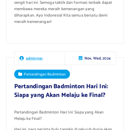
sengit hari ini. Semoga taktik dan formasi terbaik dapat
membawa mereka meraih kemenangan yang
diharapkan. Ayo Indonesia! Kita semua bersatu demi
meraih kemenangan!
Nov, Wed, 2024
adminmar
Pertandingan Badminton
Pertandingan Badminton Hari Ini:
Siapa yang Akan Melaju ke Final?
Pertandingan Badminton Hari Ini: Siapa yang Akan
Melaju ke Final?
Hari ini, para pecinta bulu tangkis di seluruh dunia akan