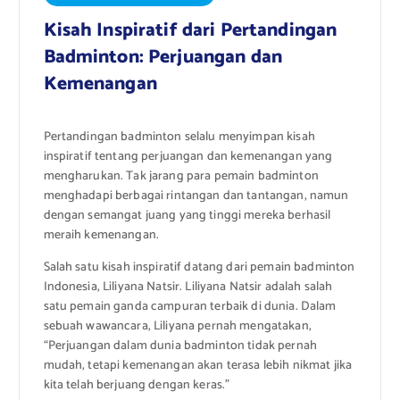
Kisah Inspiratif dari Pertandingan
Badminton: Perjuangan dan
Kemenangan
Pertandingan badminton selalu menyimpan kisah
inspiratif tentang perjuangan dan kemenangan yang
mengharukan. Tak jarang para pemain badminton
menghadapi berbagai rintangan dan tantangan, namun
dengan semangat juang yang tinggi mereka berhasil
meraih kemenangan.
Salah satu kisah inspiratif datang dari pemain badminton
Indonesia, Liliyana Natsir. Liliyana Natsir adalah salah
satu pemain ganda campuran terbaik di dunia. Dalam
sebuah wawancara, Liliyana pernah mengatakan,
“Perjuangan dalam dunia badminton tidak pernah
mudah, tetapi kemenangan akan terasa lebih nikmat jika
kita telah berjuang dengan keras.”