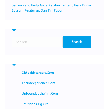
Semua Yang Perlu Anda Ketahui Tentang Piala Dunia:
Sejarah, Peraturan, Dan Tim Favorit
S
e
a
r
c
h
f
Okhealthcareers.com
o
r
Theintexperience.com
:
Unboundedthefilm.com
Catfriends-Bg.org