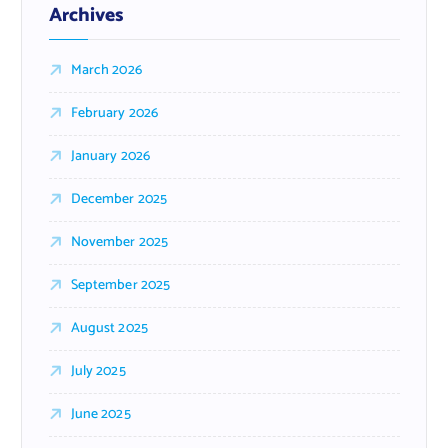
Archives
March 2026
February 2026
January 2026
December 2025
November 2025
September 2025
August 2025
July 2025
June 2025