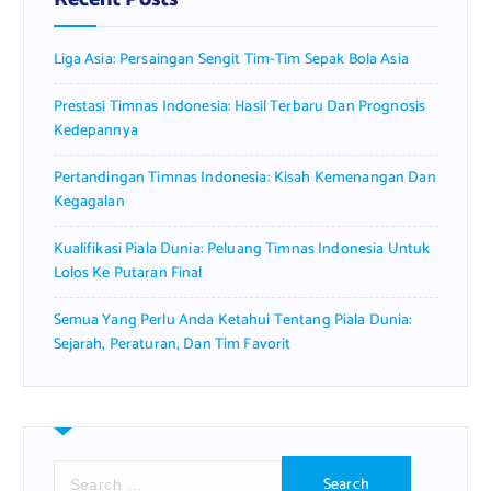
Liga Asia: Persaingan Sengit Tim-Tim Sepak Bola Asia
Prestasi Timnas Indonesia: Hasil Terbaru Dan Prognosis
Kedepannya
Pertandingan Timnas Indonesia: Kisah Kemenangan Dan
Kegagalan
Kualifikasi Piala Dunia: Peluang Timnas Indonesia Untuk
Lolos Ke Putaran Final
Semua Yang Perlu Anda Ketahui Tentang Piala Dunia:
Sejarah, Peraturan, Dan Tim Favorit
S