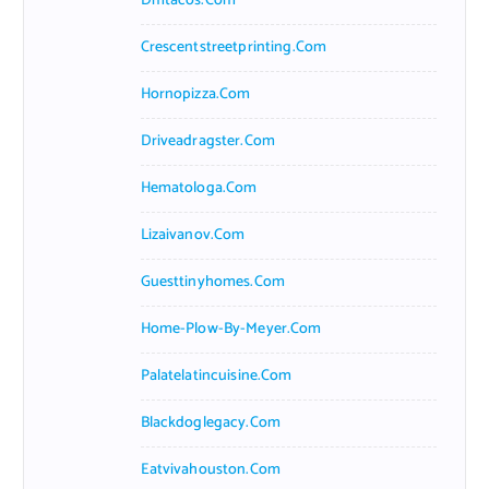
Dmtacos.com
Crescentstreetprinting.com
Hornopizza.com
Driveadragster.com
Hematologa.com
Lizaivanov.com
Guesttinyhomes.com
Home-Plow-By-Meyer.com
Palatelatincuisine.com
Blackdoglegacy.com
Eatvivahouston.com