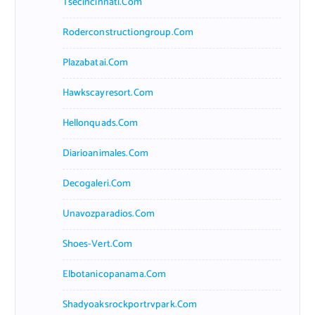
Tsecincinnati.com
Roderconstructiongroup.com
Plazabatai.com
Hawkscayresort.com
Hellonquads.com
Diarioanimales.com
Decogaleri.com
Unavozparadios.com
Shoes-Vert.com
Elbotanicopanama.com
Shadyoaksrockportrvpark.com