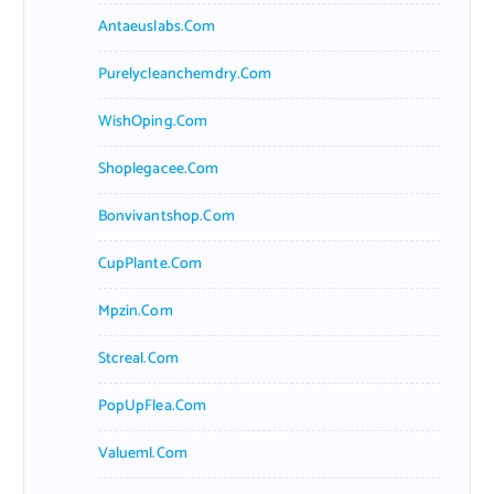
Antaeuslabs.com
Purelycleanchemdry.com
WishOping.com
Shoplegacee.com
Bonvivantshop.com
CupPlante.com
Mpzin.com
Stcreal.com
PopUpFlea.com
Valueml.com