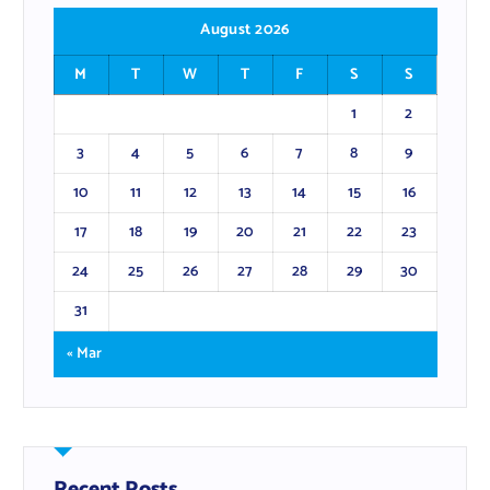
August 2026
M
T
W
T
F
S
S
1
2
3
4
5
6
7
8
9
10
11
12
13
14
15
16
17
18
19
20
21
22
23
24
25
26
27
28
29
30
31
« Mar
Recent Posts