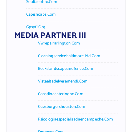
Soultacohtx.com
Capishcaps.com
Gpsyfl.org
MEDIA PARTNER III
Vwrepairarlington.com
Cleaningservicebaltimore-Md.com
Beckslandscapeandfence.com
Vistaaltadelveramendi.com
Coastlinecateringnc.com
Cuesburgershouston.com
Psicologiaespecializadaencampeche.com