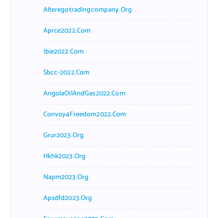
Alteregotradingcompany.org
Aprce2022.com
Ibie2022.com
Sbcc-2022.com
AngolaOilAndGas2022.com
Convoy4Freedom2022.com
Grur2023.org
Hkhk2023.org
Napm2023.org
Apsdfd2023.org