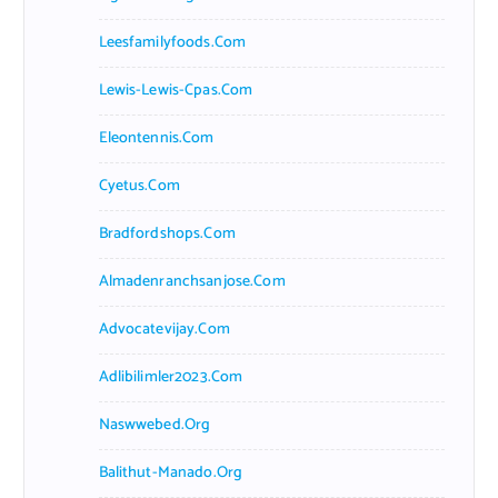
Leesfamilyfoods.com
Lewis-Lewis-Cpas.com
Eleontennis.com
Cyetus.com
Bradfordshops.com
Almadenranchsanjose.com
Advocatevijay.com
Adlibilimler2023.com
Naswwebed.org
Balithut-Manado.org