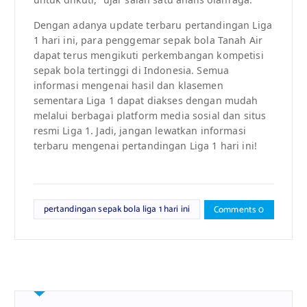
Dengan adanya update terbaru pertandingan Liga
1 hari ini, para penggemar sepak bola Tanah Air
dapat terus mengikuti perkembangan kompetisi
sepak bola tertinggi di Indonesia. Semua
informasi mengenai hasil dan klasemen
sementara Liga 1 dapat diakses dengan mudah
melalui berbagai platform media sosial dan situs
resmi Liga 1. Jadi, jangan lewatkan informasi
terbaru mengenai pertandingan Liga 1 hari ini!
pertandingan sepak bola liga 1 hari ini
Comments 0