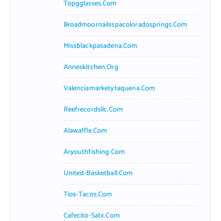
Topgglasses.com
Broadmoornailsspacoloradosprings.com
Missblackpasadena.com
Anneskitchen.org
Valenciamarketytaqueria.com
Reefrecordsllc.com
Alawaffle.com
Aryouthfishing.com
United-Basketball.com
Tios-Tacos.com
Cafecito-Satx.com