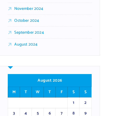
November 2024
October 2024
September 2024
August 2024
August 2026
M
T
W
T
F
S
S
1
2
3
4
5
6
7
8
9