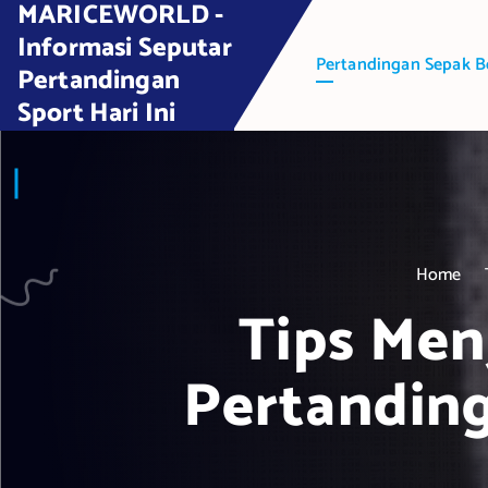
MARICEWORLD -
S
k
Informasi Seputar
Pertandingan Sepak B
i
Pertandingan
p
Sport Hari Ini
t
o
c
o
n
t
Home
e
Tips Men
n
t
Pertanding