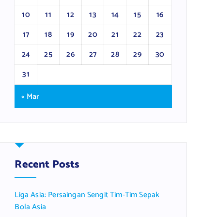
10
11
12
13
14
15
16
17
18
19
20
21
22
23
24
25
26
27
28
29
30
31
« Mar
Recent Posts
Liga Asia: Persaingan Sengit Tim-Tim Sepak
Bola Asia