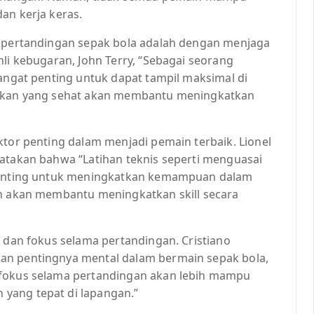
an kerja keras.
m pertandingan sepak bola adalah dengan menjaga
hli kebugaran, John Terry, “Sebagai seorang
sangat penting untuk dapat tampil maksimal di
 makan yang sehat akan membantu meningkatkan
ktor penting dalam menjadi pemain terbaik. Lionel
gatakan bahwa “Latihan teknis seperti menguasai
 penting untuk meningkatkan kemampuan dalam
an akan membantu meningkatkan skill secara
t dan fokus selama pertandingan. Cristiano
an pentingnya mental dalam bermain sepak bola,
 fokus selama pertandingan akan lebih mampu
yang tepat di lapangan.”