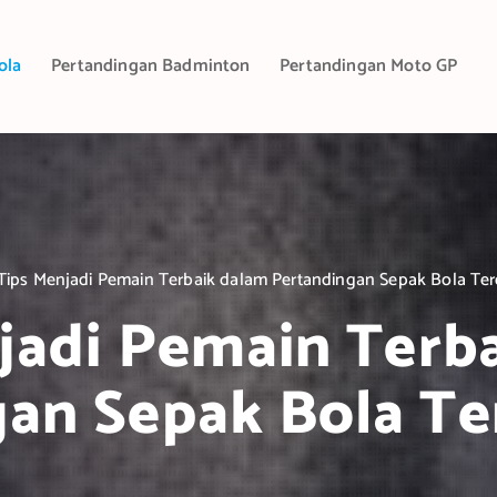
ola
Pertandingan Badminton
Pertandingan Moto GP
Tips Menjadi Pemain Terbaik dalam Pertandingan Sepak Bola Terdi
jadi Pemain Terb
an Sepak Bola Terd