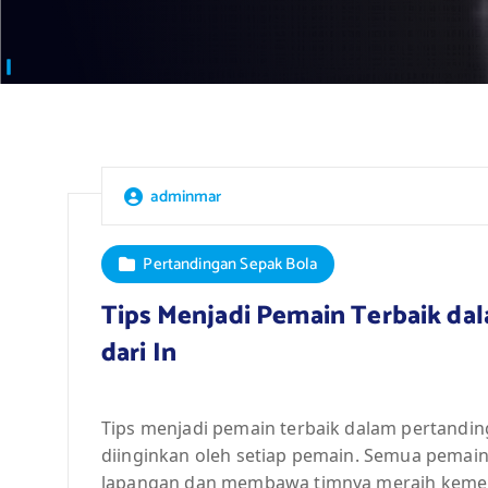
adminmar
Pertandingan Sepak Bola
Tips Menjadi Pemain Terbaik dal
dari In
Tips menjadi pemain terbaik dalam pertandi
diinginkan oleh setiap pemain. Semua pemain
lapangan dan membawa timnya meraih keme