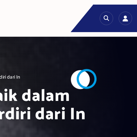
ri dari In
aik dalam
iri dari In