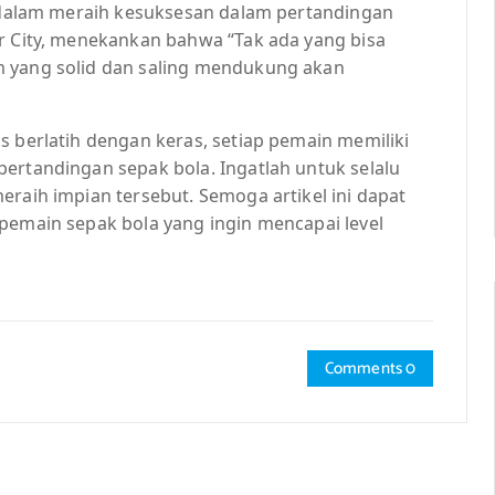
ci dalam meraih kesuksesan dalam pertandingan
er City, menekankan bahwa “Tak ada yang bisa
m yang solid dan saling mendukung akan
s berlatih dengan keras, setiap pemain memiliki
ertandingan sepak bola. Ingatlah untuk selalu
eraih impian tersebut. Semoga artikel ini dapat
pemain sepak bola yang ingin mencapai level
Comments 0