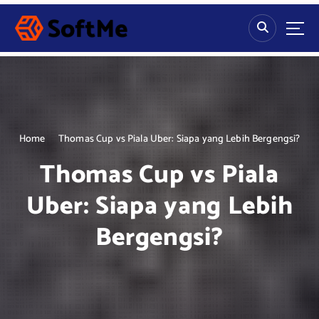
S
k
i
p
t
o
c
o
n
Home
Thomas Cup vs Piala Uber: Siapa yang Lebih Bergengsi?
t
Thomas Cup vs Piala
e
n
Uber: Siapa yang Lebih
t
Bergengsi?