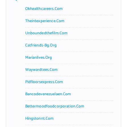
h
f
Okhealthcareers.com
o
r
Theintexperience.com
:
Unboundedthefilm.com
Catfriends-Bg.org
Marianlives.org
Waywardtees.com
Pidfloorsexpress.com
Bancodevenezuelaen.com
Bettermoodfoodcorporation.com
Hingstonnt.com