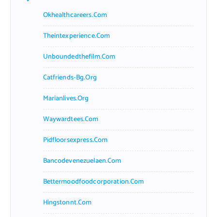
h
f
Okhealthcareers.com
o
r
Theintexperience.com
:
Unboundedthefilm.com
Catfriends-Bg.org
Marianlives.org
Waywardtees.com
Pidfloorsexpress.com
Bancodevenezuelaen.com
Bettermoodfoodcorporation.com
Hingstonnt.com