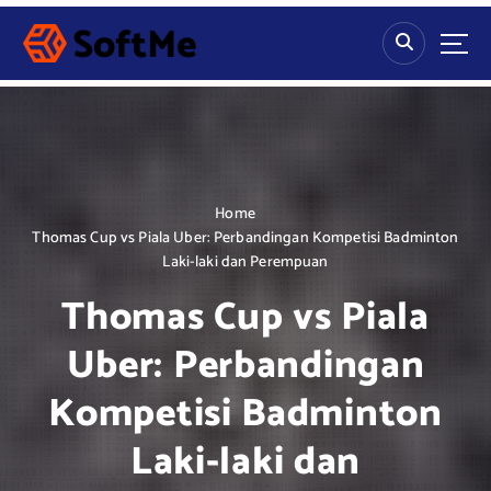
S
k
i
p
t
o
c
o
n
Home
t
Thomas Cup vs Piala Uber: Perbandingan Kompetisi Badminton
e
Laki-laki dan Perempuan
n
Thomas Cup vs Piala
t
Uber: Perbandingan
Kompetisi Badminton
Laki-laki dan