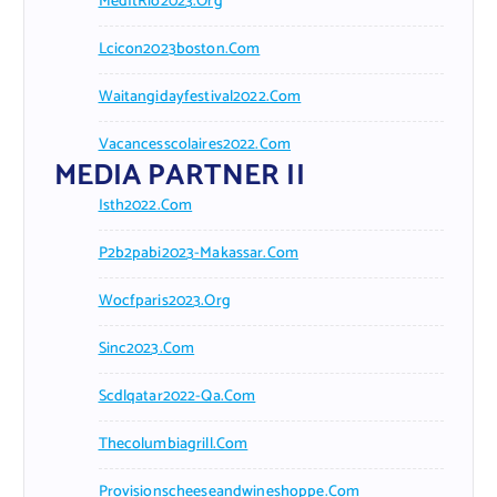
MedItRio2023.org
Lcicon2023boston.com
Waitangidayfestival2022.com
Vacancesscolaires2022.com
MEDIA PARTNER II
Isth2022.com
P2b2pabi2023-Makassar.com
Wocfparis2023.org
Sinc2023.com
Scdlqatar2022-Qa.com
Thecolumbiagrill.com
Provisionscheeseandwineshoppe.com