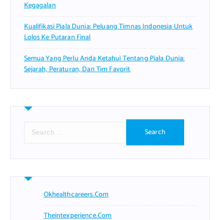
Kegagalan
Kualifikasi Piala Dunia: Peluang Timnas Indonesia Untuk
Lolos Ke Putaran Final
Semua Yang Perlu Anda Ketahui Tentang Piala Dunia:
Sejarah, Peraturan, Dan Tim Favorit
S
e
a
r
c
h
f
Okhealthcareers.com
o
r
Theintexperience.com