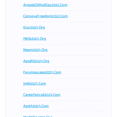
AngolaOilAndGas2022.com
Convoy4Freedom2022.com
Grur2023.org
Hkhk2023.org
Napm2023.org
Apsdfd2023.org
Forumausape2023.com
Imkl2023.com
Careerfaircsd2023.com
Apsth2023.com