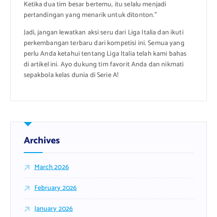
Ketika dua tim besar bertemu, itu selalu menjadi
pertandingan yang menarik untuk ditonton.”
Jadi, jangan lewatkan aksi seru dari Liga Italia dan ikuti
perkembangan terbaru dari kompetisi ini. Semua yang
perlu Anda ketahui tentang Liga Italia telah kami bahas
di artikel ini. Ayo dukung tim favorit Anda dan nikmati
sepakbola kelas dunia di Serie A!
Archives
March 2026
February 2026
January 2026