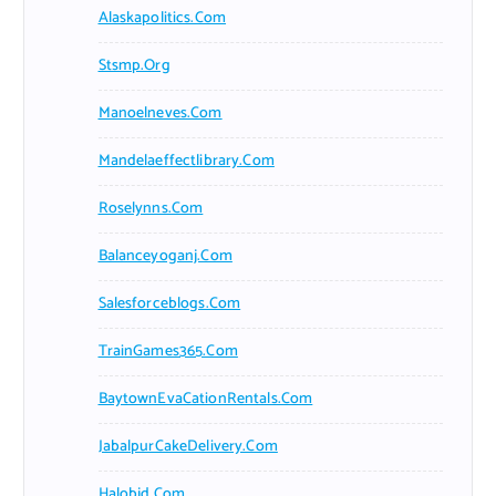
Alaskapolitics.com
Stsmp.org
Manoelneves.com
Mandelaeffectlibrary.com
Roselynns.com
Balanceyoganj.com
Salesforceblogs.com
TrainGames365.com
BaytownEvaCationRentals.com
JabalpurCakeDelivery.com
Halobjd.com