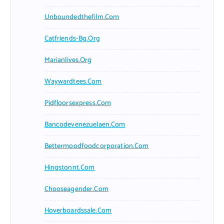
:
Unboundedthefilm.com
Catfriends-Bg.org
Marianlives.org
Waywardtees.com
Pidfloorsexpress.com
Bancodevenezuelaen.com
Bettermoodfoodcorporation.com
Hingstonnt.com
Chooseagender.com
Hoverboardssale.com