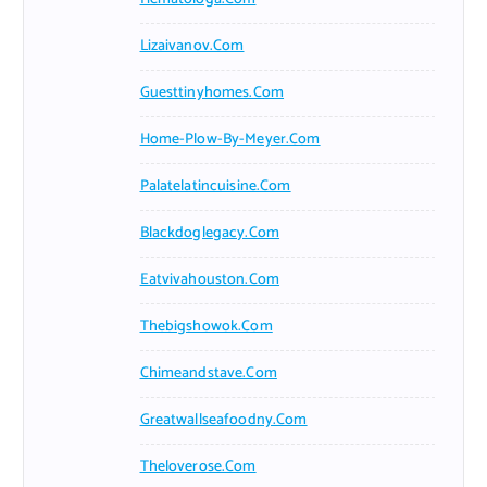
Lizaivanov.com
Guesttinyhomes.com
Home-Plow-By-Meyer.com
Palatelatincuisine.com
Blackdoglegacy.com
Eatvivahouston.com
Thebigshowok.com
Chimeandstave.com
Greatwallseafoodny.com
Theloverose.com