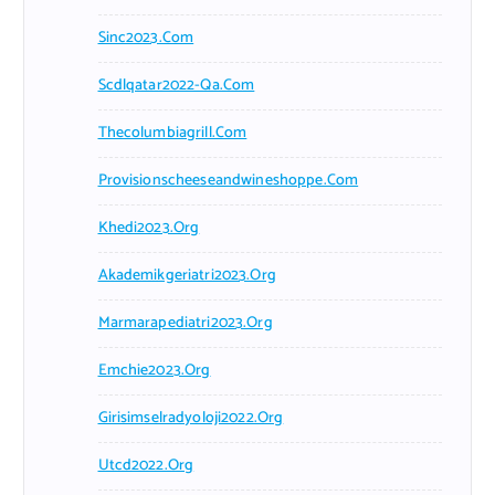
Sinc2023.com
Scdlqatar2022-Qa.com
Thecolumbiagrill.com
Provisionscheeseandwineshoppe.com
Khedi2023.org
Akademikgeriatri2023.org
Marmarapediatri2023.org
Emchie2023.org
Girisimselradyoloji2022.org
Utcd2022.org