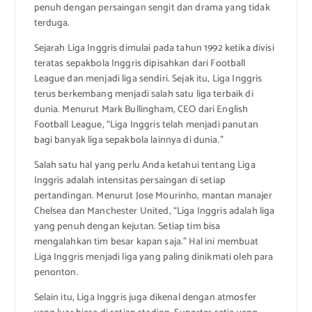
penuh dengan persaingan sengit dan drama yang tidak
terduga.
Sejarah Liga Inggris dimulai pada tahun 1992 ketika divisi
teratas sepakbola Inggris dipisahkan dari Football
League dan menjadi liga sendiri. Sejak itu, Liga Inggris
terus berkembang menjadi salah satu liga terbaik di
dunia. Menurut Mark Bullingham, CEO dari English
Football League, “Liga Inggris telah menjadi panutan
bagi banyak liga sepakbola lainnya di dunia.”
Salah satu hal yang perlu Anda ketahui tentang Liga
Inggris adalah intensitas persaingan di setiap
pertandingan. Menurut Jose Mourinho, mantan manajer
Chelsea dan Manchester United, “Liga Inggris adalah liga
yang penuh dengan kejutan. Setiap tim bisa
mengalahkan tim besar kapan saja.” Hal ini membuat
Liga Inggris menjadi liga yang paling dinikmati oleh para
penonton.
Selain itu, Liga Inggris juga dikenal dengan atmosfer