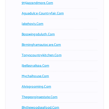
915jazzandmore.com
Aguadulce-Countryfair.com
Jakehovis.com
Bosswingsduluth.com
Birminghamautocare.com
Tonyscountrykitchen.com
Jbellasnailspa.com
Mychaihouse.com
Alvisgrooming.com
Thegeorginaestate.com
Blythewoodseafood.com