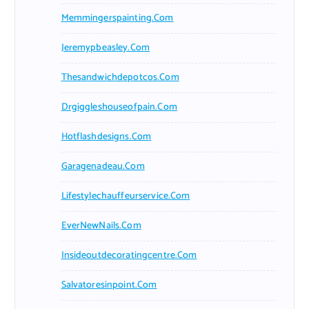
Memmingerspainting.com
Jeremypbeasley.com
Thesandwichdepotcos.com
Drgiggleshouseofpain.com
Hotflashdesigns.com
Garagenadeau.com
Lifestylechauffeurservice.com
EverNewNails.com
Insideoutdecoratingcentre.com
Salvatoresinpoint.com