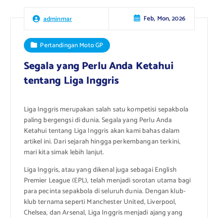
Feb, Mon, 2026
adminmar
Pertandingan Moto GP
Segala yang Perlu Anda Ketahui
tentang Liga Inggris
Liga Inggris merupakan salah satu kompetisi sepakbola
paling bergengsi di dunia. Segala yang Perlu Anda
Ketahui tentang Liga Inggris akan kami bahas dalam
artikel ini. Dari sejarah hingga perkembangan terkini,
mari kita simak lebih lanjut.
Liga Inggris, atau yang dikenal juga sebagai English
Premier League (EPL), telah menjadi sorotan utama bagi
para pecinta sepakbola di seluruh dunia. Dengan klub-
klub ternama seperti Manchester United, Liverpool,
Chelsea, dan Arsenal, Liga Inggris menjadi ajang yang