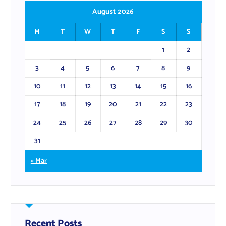
August 2026
M
T
W
T
F
S
S
1
2
3
4
5
6
7
8
9
10
11
12
13
14
15
16
17
18
19
20
21
22
23
24
25
26
27
28
29
30
31
« Mar
Recent Posts