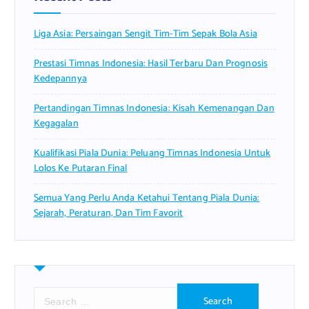
Liga Asia: Persaingan Sengit Tim-Tim Sepak Bola Asia
Prestasi Timnas Indonesia: Hasil Terbaru Dan Prognosis
Kedepannya
Pertandingan Timnas Indonesia: Kisah Kemenangan Dan
Kegagalan
Kualifikasi Piala Dunia: Peluang Timnas Indonesia Untuk
Lolos Ke Putaran Final
Semua Yang Perlu Anda Ketahui Tentang Piala Dunia:
Sejarah, Peraturan, Dan Tim Favorit
S
e