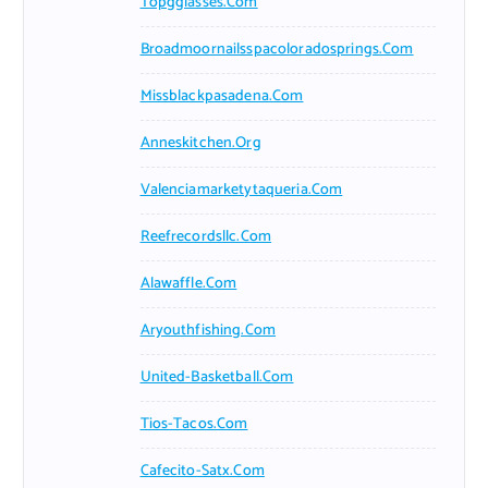
Topgglasses.com
Broadmoornailsspacoloradosprings.com
Missblackpasadena.com
Anneskitchen.org
Valenciamarketytaqueria.com
Reefrecordsllc.com
Alawaffle.com
Aryouthfishing.com
United-Basketball.com
Tios-Tacos.com
Cafecito-Satx.com