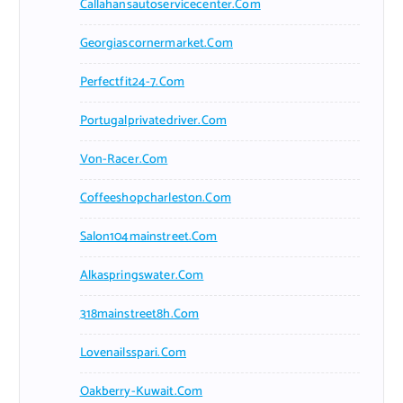
Callahansautoservicecenter.com
Georgiascornermarket.com
Perfectfit24-7.com
Portugalprivatedriver.com
Von-Racer.com
Coffeeshopcharleston.com
Salon104mainstreet.com
Alkaspringswater.com
318mainstreet8h.com
Lovenailsspari.com
Oakberry-Kuwait.com