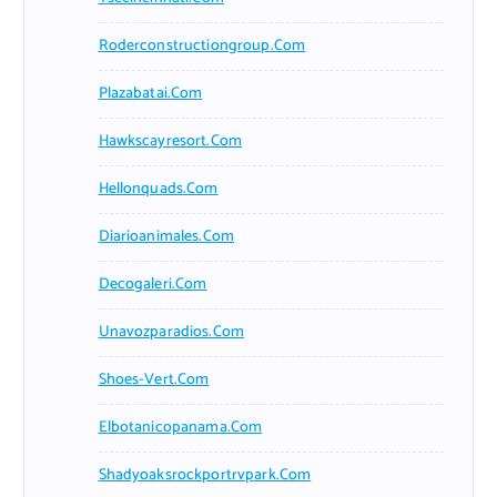
Roderconstructiongroup.com
Plazabatai.com
Hawkscayresort.com
Hellonquads.com
Diarioanimales.com
Decogaleri.com
Unavozparadios.com
Shoes-Vert.com
Elbotanicopanama.com
Shadyoaksrockportrvpark.com