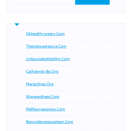
a
r
c
h
f
Okhealthcareers.com
o
r
Theintexperience.com
:
Unboundedthefilm.com
Catfriends-Bg.org
Marianlives.org
Waywardtees.com
Pidfloorsexpress.com
Bancodevenezuelaen.com