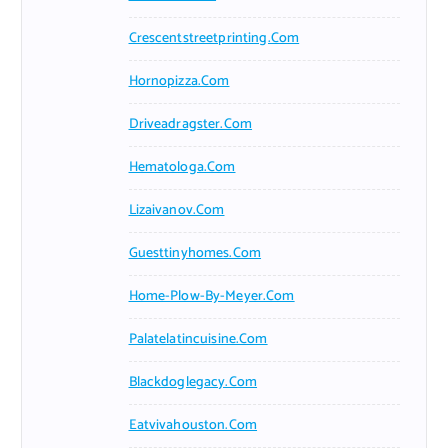
Crescentstreetprinting.com
Hornopizza.com
Driveadragster.com
Hematologa.com
Lizaivanov.com
Guesttinyhomes.com
Home-Plow-By-Meyer.com
Palatelatincuisine.com
Blackdoglegacy.com
Eatvivahouston.com