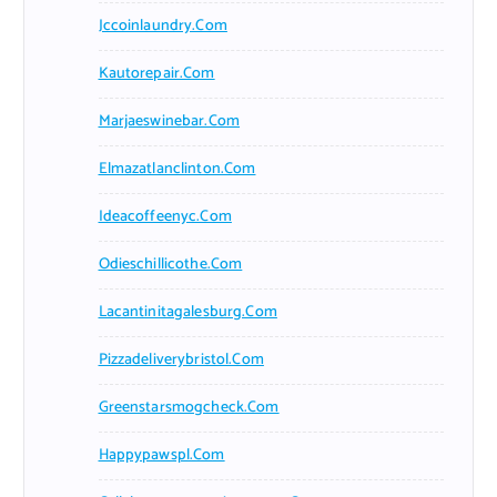
Jccoinlaundry.com
Kautorepair.com
Marjaeswinebar.com
Elmazatlanclinton.com
Ideacoffeenyc.com
Odieschillicothe.com
Lacantinitagalesburg.com
Pizzadeliverybristol.com
Greenstarsmogcheck.com
Happypawspl.com