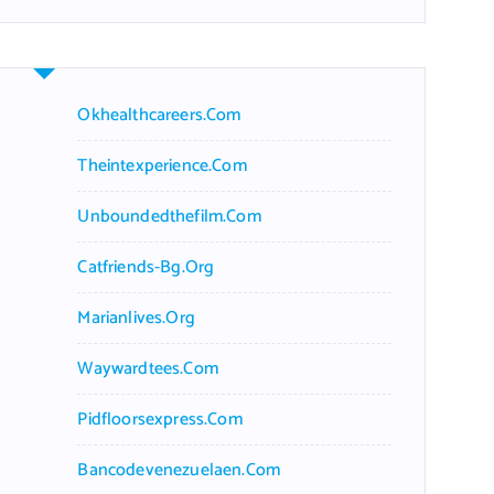
r
c
h
f
Okhealthcareers.com
o
r
Theintexperience.com
:
Unboundedthefilm.com
Catfriends-Bg.org
Marianlives.org
Waywardtees.com
Pidfloorsexpress.com
Bancodevenezuelaen.com