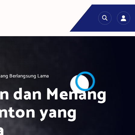
 yang Berlangsung Lama
an dan Menang
nton yang
a