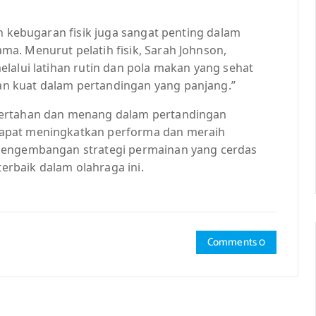
an kebugaran fisik juga sangat penting dalam
a. Menurut pelatih fisik, Sarah Johnson,
lalui latihan rutin dan pola makan yang sehat
n kuat dalam pertandingan yang panjang.”
bertahan dan menang dalam pertandingan
apat meningkatkan performa dan meraih
 pengembangan strategi permainan yang cerdas
rbaik dalam olahraga ini.
Comments 0