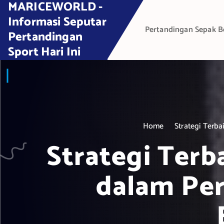
MARICEWORLD -
S
k
Informasi Seputar
Pertandingan Sepak B
i
Pertandingan
p
Sport Hari Ini
t
o
c
o
n
t
Home
Strategi Ter
e
Strategi Ter
n
t
dalam Pe