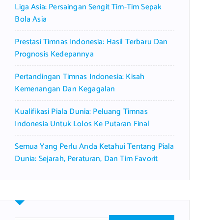
Liga Asia: Persaingan Sengit Tim-Tim Sepak
Bola Asia
Prestasi Timnas Indonesia: Hasil Terbaru Dan
Prognosis Kedepannya
Pertandingan Timnas Indonesia: Kisah
Kemenangan Dan Kegagalan
Kualifikasi Piala Dunia: Peluang Timnas
Indonesia Untuk Lolos Ke Putaran Final
Semua Yang Perlu Anda Ketahui Tentang Piala
Dunia: Sejarah, Peraturan, Dan Tim Favorit