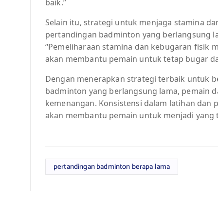
baik.”
Selain itu, strategi untuk menjaga stamina d
pertandingan badminton yang berlangsung lam
“Pemeliharaan stamina dan kebugaran fisik me
akan membantu pemain untuk tetap bugar da
Dengan menerapkan strategi terbaik untuk 
badminton yang berlangsung lama, pemain d
kemenangan. Konsistensi dalam latihan dan
akan membantu pemain untuk menjadi yang te
pertandingan badminton berapa lama