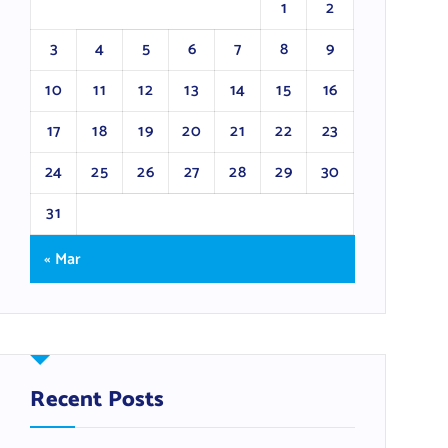
1
2
3
4
5
6
7
8
9
10
11
12
13
14
15
16
17
18
19
20
21
22
23
24
25
26
27
28
29
30
31
« Mar
Recent Posts