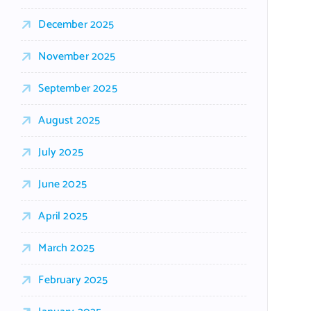
December 2025
November 2025
September 2025
August 2025
July 2025
June 2025
April 2025
March 2025
February 2025