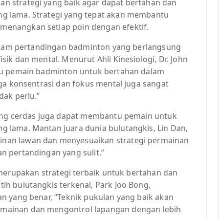
 strategi yang baik agar dapat bertahan dan
g lama. Strategi yang tepat akan membantu
enangkan setiap poin dengan efektif.
dalam pertandingan badminton yang berlangsung
ik dan mental. Menurut Ahli Kinesiologi, Dr. John
tu pemain badminton untuk bertahan dalam
ga konsentrasi dan fokus mental juga sangat
dak perlu.”
yang cerdas juga dapat membantu pemain untuk
 lama. Mantan juara dunia bulutangkis, Lin Dan,
nan lawan dan menyesuaikan strategi permainan
 pertandingan yang sulit.”
 merupakan strategi terbaik untuk bertahan dan
h bulutangkis terkenal, Park Joo Bong,
n yang benar, “Teknik pukulan yang baik akan
mainan dan mengontrol lapangan dengan lebih