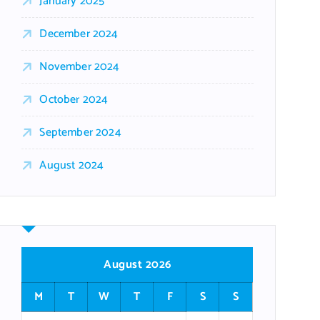
January 2025
December 2024
November 2024
October 2024
September 2024
August 2024
August 2026
M
T
W
T
F
S
S