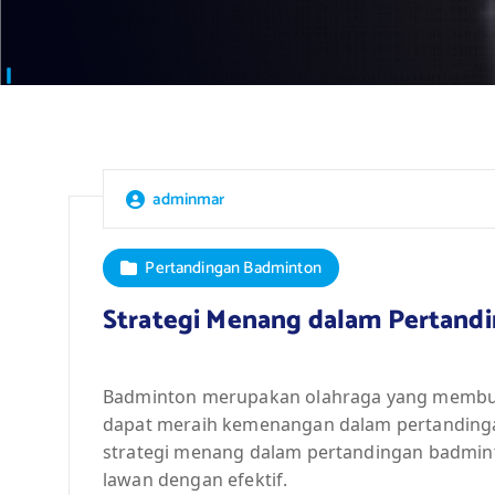
adminmar
Pertandingan Badminton
Strategi Menang dalam Pertand
Badminton merupakan olahraga yang membutuh
dapat meraih kemenangan dalam pertandingan
strategi menang dalam pertandingan badmi
lawan dengan efektif.