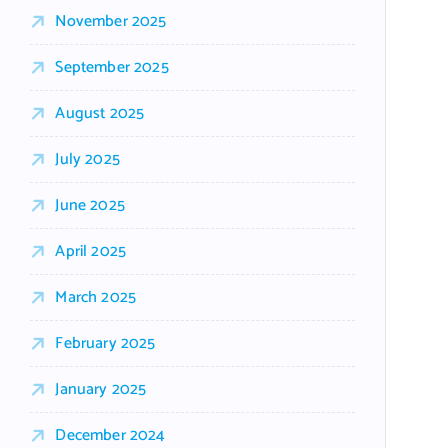
November 2025
September 2025
August 2025
July 2025
June 2025
April 2025
March 2025
February 2025
January 2025
December 2024