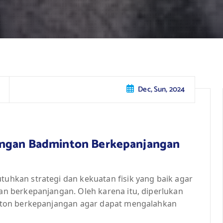
Dec, Sun, 2024
ingan Badminton Berkepanjangan
kan strategi dan kekuatan fisik yang baik agar
 berkepanjangan. Oleh karena itu, diperlukan
nton berkepanjangan agar dapat mengalahkan