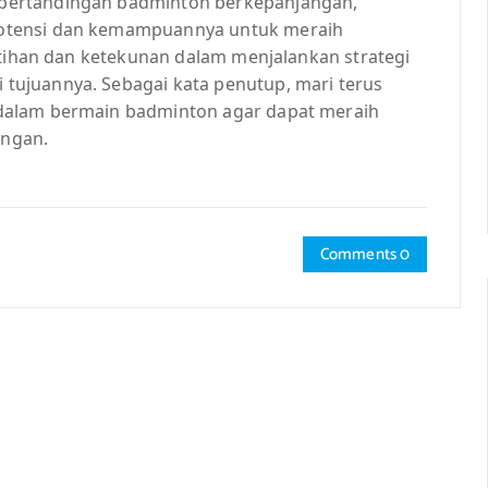
pertandingan badminton berkepanjangan,
otensi dan kemampuannya untuk meraih
atihan dan ketekunan dalam menjalankan strategi
ujuannya. Sebagai kata penutup, mari terus
dalam bermain badminton agar dapat meraih
ngan.
Comments 0