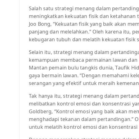
Salah satu strategi menang dalam pertandi
meningkatkan kekuatan fisik dan ketahanan t
Joo Bong, “Kekuatan fisik yang baik akan m
panjang dan melelahkan.” Oleh karena itu, 
kebugaran tubuh dan melatih kekuatan fisik s
Selain itu, strategi menang dalam pertandi
kemampuan membaca permainan lawan dan me
Mantan pemain bulu tangkis dunia, Taufik Hi
gaya bermain lawan. “Dengan memahami kele
serangan yang efektif untuk meraih kemenang
Tak hanya itu, strategi menang dalam perta
melibatkan kontrol emosi dan konsentrasi yan
Goldberg, “Kontrol emosi yang baik akan me
menghadapi tekanan dalam pertandingan.” Ol
untuk melatih kontrol emosi dan konsentrasi 