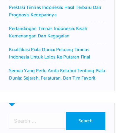
Prestasi Timnas Indonesia: Hasil Terbaru Dan
Prognosis Kedepannya
Pertandingan Timnas Indonesia: Kisah
Kemenangan Dan Kegagalan
Kualifikasi Piala Dunia: Peluang Timnas
Indonesia Untuk Lolos Ke Putaran Final
Semua Yang Perlu Anda Ketahui Tentang Piala
Dunia: Sejarah, Peraturan, Dan Tim Favorit
S
e
a