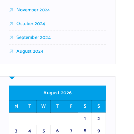
November 2024
October 2024
September 2024
August 2024
August 2026
M
T
W
T
F
S
S
1
2
3
4
5
6
7
8
9