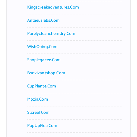
Kingscreekadventures.com
Antaeuslabs.com
Purelycleanchemdry.com
WishOping.com
Shoplegacee.com
Bonvivantshop.com
CupPlante.com
Mpzin.com
Stcreal.com
PopUpFlea.com