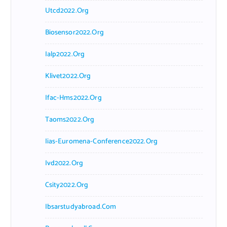
Utcd2022.org
Biosensor2022.org
Ialp2022.org
Klivet2022.org
Ifac-Hms2022.org
Taoms2022.org
Iias-Euromena-Conference2022.org
Ivd2022.org
Csity2022.org
Ibsarstudyabroad.com