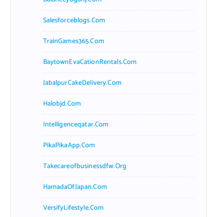
Salesforceblogs.com
TrainGames365.com
BaytownEvaCationRentals.com
JabalpurCakeDelivery.com
Halobjd.com
Intelligenceqatar.com
PikaPikaApp.com
Takecareofbusinessdfw.org
HamadaOfJapan.com
VersifyLifestyle.com