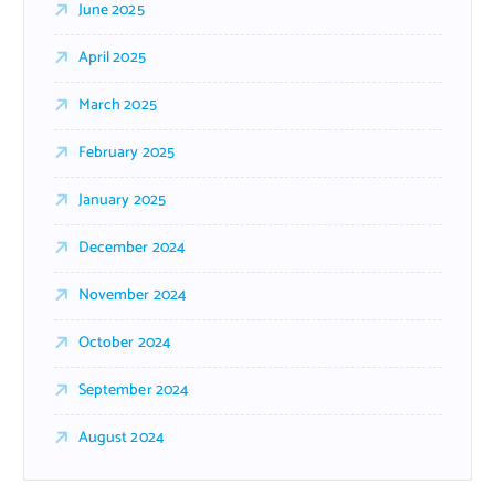
June 2025
April 2025
March 2025
February 2025
January 2025
December 2024
November 2024
October 2024
September 2024
August 2024