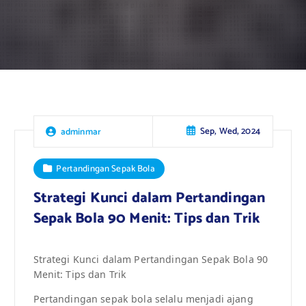
Sep, Wed, 2024
adminmar
Pertandingan Sepak Bola
Strategi Kunci dalam Pertandingan
Sepak Bola 90 Menit: Tips dan Trik
Strategi Kunci dalam Pertandingan Sepak Bola 90
Menit: Tips dan Trik
Pertandingan sepak bola selalu menjadi ajang