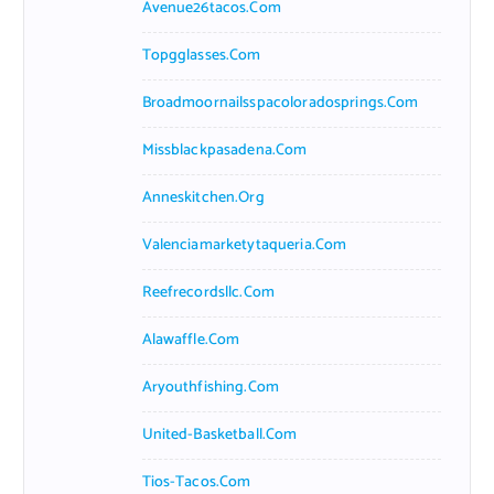
Avenue26tacos.com
Topgglasses.com
Broadmoornailsspacoloradosprings.com
Missblackpasadena.com
Anneskitchen.org
Valenciamarketytaqueria.com
Reefrecordsllc.com
Alawaffle.com
Aryouthfishing.com
United-Basketball.com
Tios-Tacos.com