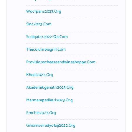
Wocfparis2023.org
Sinc2023.com
Scdlqatar2022-Qa.com
Thecolumbiagrill.com
Provisionscheeseandwineshoppe.com
Khedi2023.org
Akademikgeriatri2023.org
Marmarapediatri2023.org
Emchie2023.org
Girisimselradyoloji2022.org