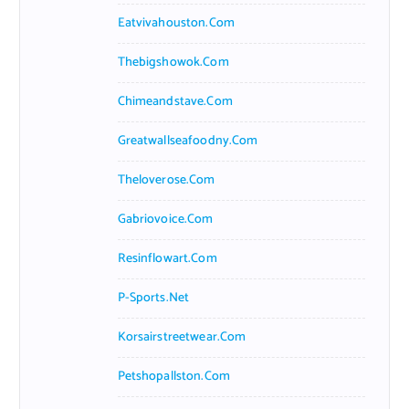
Eatvivahouston.com
Thebigshowok.com
Chimeandstave.com
Greatwallseafoodny.com
Theloverose.com
Gabriovoice.com
Resinflowart.com
P-Sports.net
Korsairstreetwear.com
Petshopallston.com