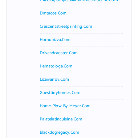
Psicologiaespecializadaencampeche.com
Dmtacos.com
Crescentstreetprinting.com
Hornopizza.com
Driveadragster.com
Hematologa.com
Lizaivanov.com
Guesttinyhomes.com
Home-Plow-By-Meyer.com
Palatelatincuisine.com
Blackdoglegacy.com