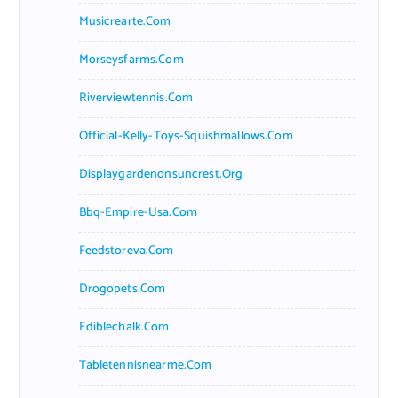
Musicrearte.com
Morseysfarms.com
Riverviewtennis.com
Official-Kelly-Toys-Squishmallows.com
Displaygardenonsuncrest.org
Bbq-Empire-Usa.com
Feedstoreva.com
Drogopets.com
Ediblechalk.com
Tabletennisnearme.com