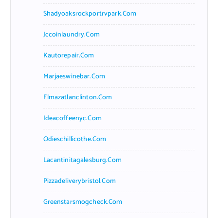
Shadyoaksrockportrvpark.com
Jccoinlaundry.com
Kautorepair.com
Marjaeswinebar.com
Elmazatlanclinton.com
Ideacoffeenyc.com
Odieschillicothe.com
Lacantinitagalesburg.com
Pizzadeliverybristol.com
Greenstarsmogcheck.com